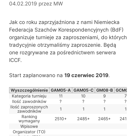
04.02.2019
przez
MW
Jak co roku zaprzyjaźniona z nami Niemiecka
Federacja Szachów Korespondencyjnych (BdF)
organizuje turnieje za zaproszeniami, do których
tradycyjnie otrzymaliśmy zaproszenie. Będą
one rozgrywane za pośrednictwem serwera
ICCF.
Start zaplanowano na
19 czerwiec 2019
.
Wyszczególnienie
GAM05-A
GAM05-C
GM08-B
GCM06-A
Kategoria turnieju
11
10
9
7
Ilość zawodników
?
?
?
?
Ilość zaproszonych
1
1
1
1
zawodników
Ranking
2510+
2485+
2465+
2415+
wymagany
Wpisowe
Organizator (TO)
S