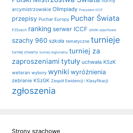
normy
Olimpiady
arcymistrzowskie
Prezydent ICCF
Puchar Świata
przepisy
Puchar Europy
ranking
serwer ICCF
PZSzach
silniki szachowe
turnieje
szachy 960
szkoła
tematyczne
turniej za
turniej otwarty
turniej regionalny
zaproszeniami
tytuły
uchwała KSzK
wyniki
wyróżnienia
weteran
wybory
zebranie KSzGK
Zespół Ewidencji i Klasyfikacji
zgłoszenia
Strony szachowe