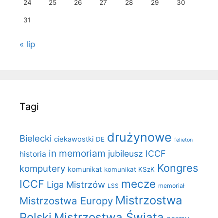
24
25
26
27
28
29
30
31
« lip
Tagi
drużynowe
Bielecki
ciekawostki
DE
felieton
in memoriam
jubileusz ICCF
historia
Kongres
komputery
komunikat
komunikat KSzK
mecze
ICCF
Liga Mistrzów
LSS
memoriał
Mistrzostwa
Mistrzostwa Europy
Polski
Mistrzostwa Świata