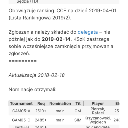
Sędzia (TD)
Obowiązuje ranking ICCF na dzień 2019-04-01
(Lista Rankingowa 2019/2).
Zgłoszenia należy składać do
delegata
– nie
później jak do
2019-02-14
. KSzK zastrzega
sobie wcześniejsze zamknięcie przyjmowania
zgłoszeń.
=========
Aktualizacja 2018-02-18
Nominacje otrzymali:
Tournament
Req
Nomination
Tit
Player
Elo
F
Pierzak,
GAM05-A
2510+
main
GM
2511
Rafael
Krzyżanowski,
GAM05-C
2485+
main
SIM
2483
Wojciech
GM08-B
2465+
no candidate