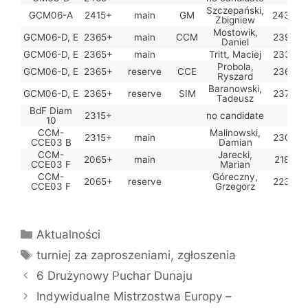
Szczepański,
GCM06-A
2415+
main
GM
2433
Zbigniew
Mostowik,
GCM06-D, E
2365+
main
CCM
2396
Daniel
GCM06-D, E
2365+
main
Tritt, Maciej
2339
Probola,
GCM06-D, E
2365+
reserve
CCE
2364
Ryszard
Baranowski,
GCM06-D, E
2365+
reserve
SIM
2377
Tadeusz
BdF Diam
2315+
no candidate
10
CCM-
Malinowski,
2315+
main
2307
CCE03 B
Damian
CCM-
Jarecki,
2065+
main
2185
CCE03 F
Marian
CCM-
Góreczny,
2065+
reserve
2236
CCE03 F
Grzegorz
Kategorie
Aktualności
Tagi
turniej za zaproszeniami
,
zgłoszenia
6 Drużynowy Puchar Dunaju
Indywidualne Mistrzostwa Europy –