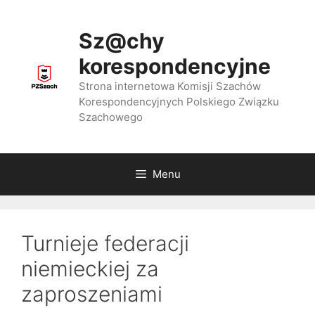
Przejdź
do
Sz@chy
treści
korespondencyjne
Strona internetowa Komisji Szachów
Korespondencyjnych Polskiego Związku
Szachowego
Menu
Turnieje federacji
niemieckiej za
zaproszeniami