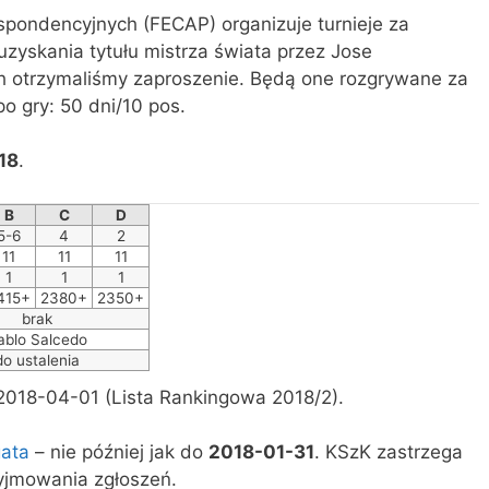
pondencyjnych (FECAP) organizuje turnieje za
uzyskania tytułu mistrza świata przez Jose
h otrzymaliśmy zaproszenie. Będą one rozgrywane za
 gry: 50 dni/10 pos.
18
.
B
C
D
5-6
4
2
11
11
11
1
1
1
415+
2380+
2350+
brak
ablo Salcedo
do ustalenia
2018-04-01 (Lista Rankingowa 2018/2).
gata
– nie później jak do
2018-01-31
. KSzK zastrzega
yjmowania zgłoszeń.