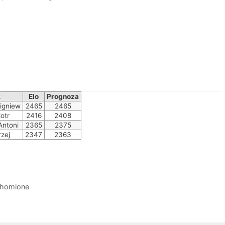
k
Elo
Prognoza
igniew
2465
2465
otr
2416
2408
Antoni
2365
2375
rzej
2347
2363
chomione