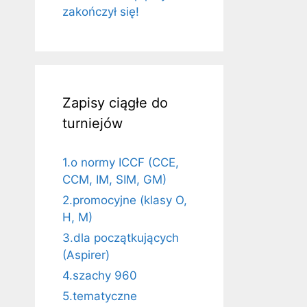
zakończył się!
Zapisy ciągłe do
turniejów
1.o normy ICCF (CCE,
CCM, IM, SIM, GM)
2.promocyjne (klasy O,
H, M)
3.dla początkujących
(Aspirer)
4.szachy 960
5.tematyczne