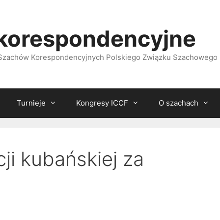
korespondencyjne
i Szachów Korespondencyjnych Polskiego Związku Szachowego
Turnieje
Kongresy ICCF
O szachach
cji kubańskiej za