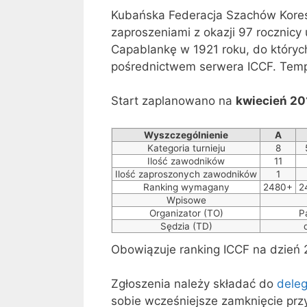
Kubańska Federacja Szachów Kores
zaproszeniami z okazji 97 rocznicy 
Capablankę w 1921 roku, do któryc
pośrednictwem serwera ICCF. Tempo
Start zaplanowano na
kwiecień 20
Wyszczególnienie
A
Kategoria turnieju
8
Ilość zawodników
11
Ilość zaproszonych zawodników
1
Ranking wymagany
2480+
2
Wpisowe
Organizator (TO)
P
Sędzia (TD)
Obowiązuje ranking ICCF na dzień 
Zgłoszenia należy składać do
dele
sobie wcześniejsze zamknięcie prz