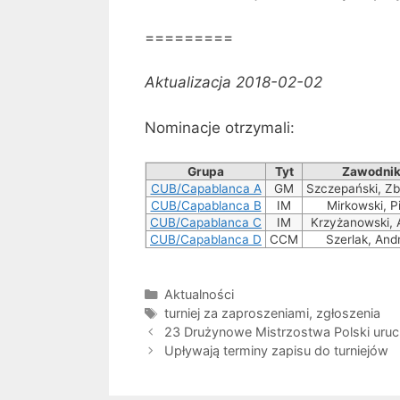
=========
Aktualizacja 2018-02-02
Nominacje otrzymali:
Grupa
Tyt
Zawodni
CUB/Capablanca A
GM
Szczepański, Zb
CUB/Capablanca B
IM
Mirkowski, Pi
CUB/Capablanca C
IM
Krzyżanowski, 
CUB/Capablanca D
CCM
Szerlak, And
Kategorie
Aktualności
Tagi
turniej za zaproszeniami
,
zgłoszenia
23 Drużynowe Mistrzostwa Polski uru
Upływają terminy zapisu do turniejów