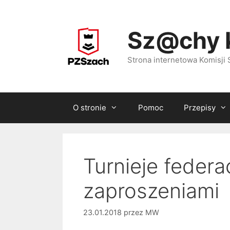
Przejdź
do
Sz@chy 
treści
Strona internetowa Komisj
O stronie
Pomoc
Przepisy
Turnieje federa
zaproszeniami
23.01.2018
przez
MW