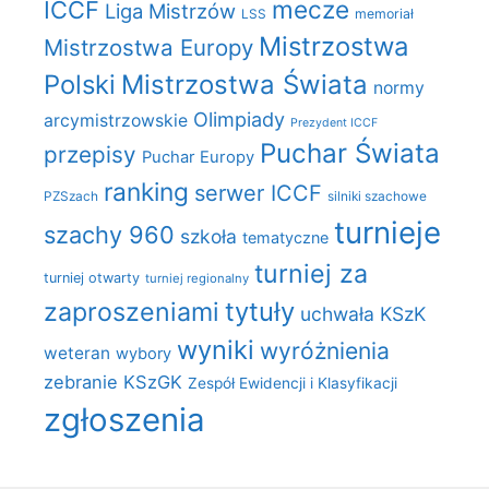
mecze
ICCF
Liga Mistrzów
LSS
memoriał
Mistrzostwa
Mistrzostwa Europy
Polski
Mistrzostwa Świata
normy
Olimpiady
arcymistrzowskie
Prezydent ICCF
Puchar Świata
przepisy
Puchar Europy
ranking
serwer ICCF
PZSzach
silniki szachowe
turnieje
szachy 960
szkoła
tematyczne
turniej za
turniej otwarty
turniej regionalny
zaproszeniami
tytuły
uchwała KSzK
wyniki
wyróżnienia
weteran
wybory
zebranie KSzGK
Zespół Ewidencji i Klasyfikacji
zgłoszenia