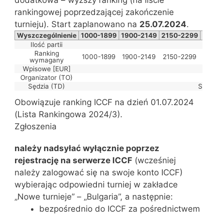
rankingowej poprzedzającej zakończenie
turnieju). Start zaplanowano na
25.07.2024
.
Wyszczególnienie
1000-1899
1900-2149
2150-2299
230
Ilość partii
10 
Ranking
1000-1899
1900-2149
2150-2299
230
wymagany
Wpisowe [EUR]
Organizator (TO)
Mat
Sędzia (TD)
Simeo
Obowiązuje ranking ICCF na dzień 01.07.2024
(Lista Rankingowa 2024/3).
Zgłoszenia
należy nadsyłać wyłącznie poprzez
rejestrację na serwerze ICCF
(wcześniej
należy zalogować się na swoje konto ICCF)
wybierając odpowiedni turniej w zakładce
„Nowe turnieje” – „Bulgaria”, a następnie:
bezpośrednio do ICCF za pośrednictwem