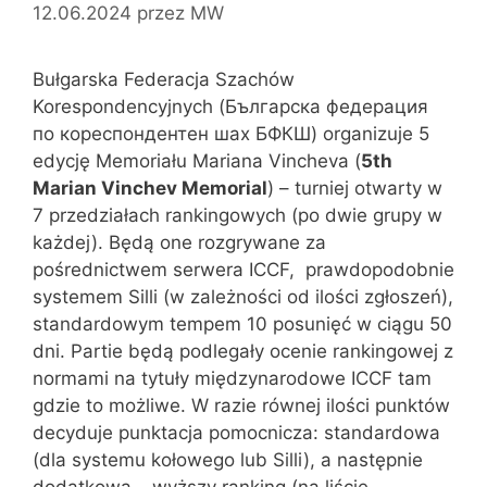
12.06.2024
przez
MW
Bułgarska Federacja Szachów
Korespondencyjnych (Българска федерация
по кореспондентен шах БФКШ) organizuje 5
edycję Memoriału Mariana Vincheva (
5th
Marian Vinchev Memorial
) – turniej otwarty w
7 przedziałach rankingowych (po dwie grupy w
każdej). Będą one rozgrywane za
pośrednictwem serwera ICCF, prawdopodobnie
systemem Silli (w zależności od ilości zgłoszeń),
standardowym tempem 10 posunięć w ciągu 50
dni. Partie będą podlegały ocenie rankingowej z
normami na tytuły międzynarodowe ICCF tam
gdzie to możliwe. W razie równej ilości punktów
decyduje punktacja pomocnicza: standardowa
(dla systemu kołowego lub Silli), a następnie
dodatkowa – wyższy ranking (na liście