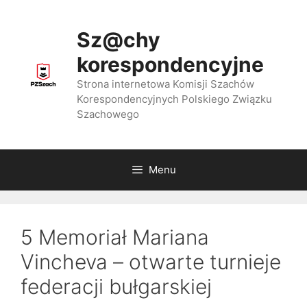
Przejdź
do
Sz@chy
treści
korespondencyjne
Strona internetowa Komisji Szachów
Korespondencyjnych Polskiego Związku
Szachowego
Menu
5 Memoriał Mariana
Vincheva – otwarte turnieje
federacji bułgarskiej