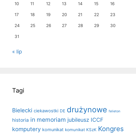
10
11
12
13
14
15
16
17
18
19
20
21
22
23
24
25
26
27
28
29
30
31
« lip
Tagi
drużynowe
Bielecki
ciekawostki
DE
felieton
in memoriam
jubileusz ICCF
historia
Kongres
komputery
komunikat
komunikat KSzK