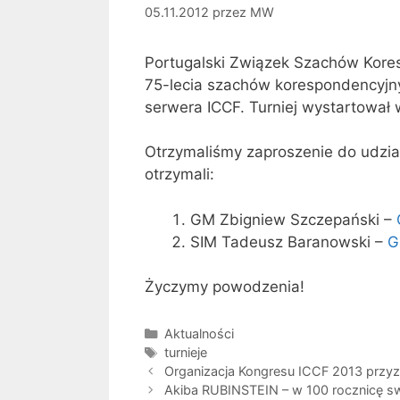
05.11.2012
przez
MW
Portugalski Związek Szachów Kores
75-lecia szachów korespondencyjn
serwera ICCF. Turniej wystartował
Otrzymaliśmy zaproszenie do udzia
otrzymali:
GM Zbigniew Szczepański –
SIM Tadeusz Baranowski –
G
Życzymy powodzenia!
Kategorie
Aktualności
Tagi
turnieje
Organizacja Kongresu ICCF 2013 przyz
Akiba RUBINSTEIN – w 100 rocznicę sw