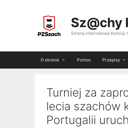
Przejdź
do
Sz@chy 
treści
Strona internetowa Komisj
O stronie
Pomoc
Przepisy
Turniej za zapr
lecia szachów
Portugalii uru