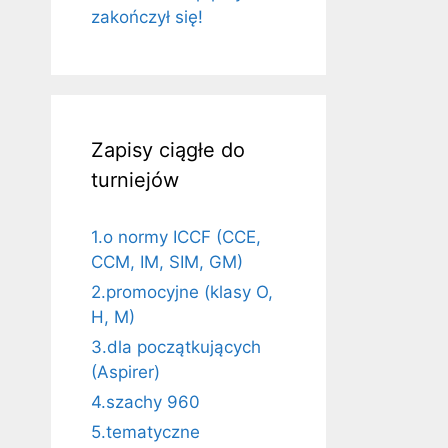
zakończył się!
Zapisy ciągłe do
turniejów
1.o normy ICCF (CCE,
CCM, IM, SIM, GM)
2.promocyjne (klasy O,
H, M)
3.dla początkujących
(Aspirer)
4.szachy 960
5.tematyczne