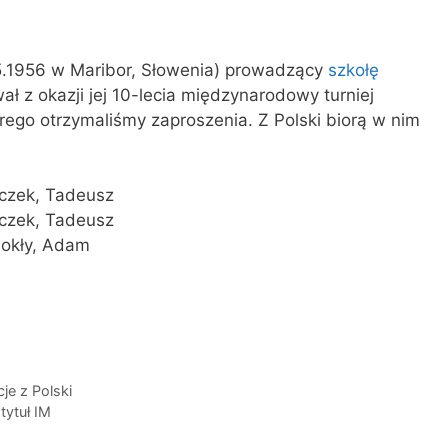
05.1956 w Maribor, Słowenia) prowadzący
szkołę
ł z okazji jej 10-lecia międzynarodowy turniej
rego otrzymaliśmy zaproszenia. Z Polski biorą w nim
ilczek, Tadeusz
ilczek, Tadeusz
mokły, Adam
je z Polski
tytuł IM