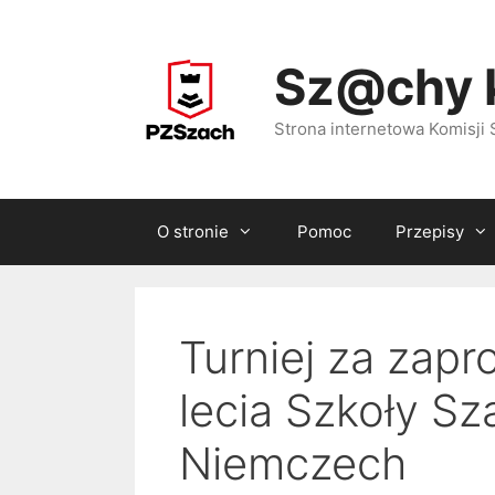
Przejdź
do
Sz@chy 
treści
Strona internetowa Komisj
O stronie
Pomoc
Przepisy
Turniej za zapr
lecia Szkoły Sz
Niemczech