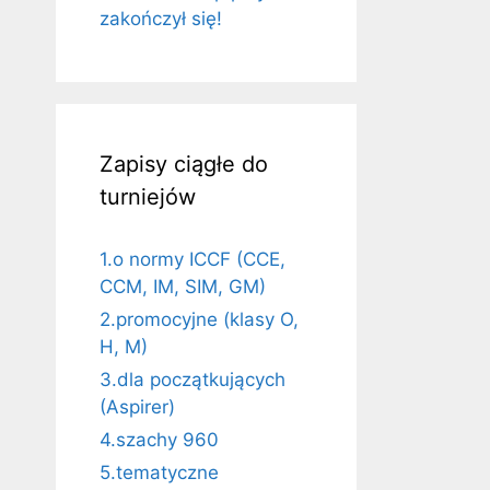
zakończył się!
Zapisy ciągłe do
turniejów
1.o normy ICCF (CCE,
CCM, IM, SIM, GM)
2.promocyjne (klasy O,
H, M)
3.dla początkujących
(Aspirer)
4.szachy 960
5.tematyczne