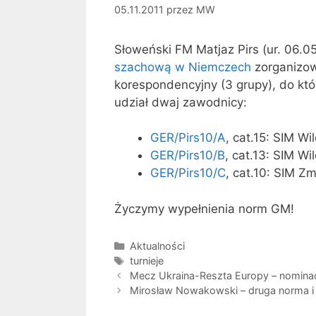
05.11.2011
przez
MW
Słoweński FM Matjaz Pirs (ur. 06.
szachową w Niemczech
zorganizowa
korespondencyjny (3 grupy), do któ
udział dwaj zawodnicy:
GER/Pirs10/A
, cat.15: SIM W
GER/Pirs10/B
, cat.13: SIM W
GER/Pirs10/C
, cat.10: SIM Z
Życzymy wypełnienia norm GM!
Kategorie
Aktualności
Tagi
turnieje
Mecz Ukraina-Reszta Europy – nominac
Mirosław Nowakowski – druga norma i 