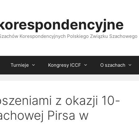
korespondencyjne
i Szachów Korespondencyjnych Polskiego Związku Szachowego
Turnieje
Kongresy ICCF
O szachach
oszeniami z okazji 10-
achowej Pirsa w