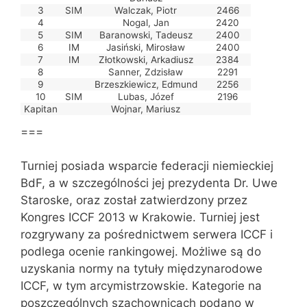
3
SIM
Walczak, Piotr
2466
4
Nogal, Jan
2420
5
SIM
Baranowski, Tadeusz
2400
6
IM
Jasiński, Mirosław
2400
7
IM
Złotkowski, Arkadiusz
2384
8
Sanner, Zdzisław
2291
9
Brzeszkiewicz, Edmund
2256
10
SIM
Lubas, Józef
2196
Kapitan
Wojnar, Mariusz
===
Turniej posiada wsparcie federacji niemieckiej
BdF, a w szczególności jej prezydenta Dr. Uwe
Staroske, oraz został zatwierdzony przez
Kongres ICCF 2013 w Krakowie. Turniej jest
rozgrywany za pośrednictwem serwera ICCF i
podlega ocenie rankingowej. Możliwe są do
uzyskania normy na tytuły międzynarodowe
ICCF, w tym arcymistrzowskie. Kategorie na
poszczególnych szachownicach podano w