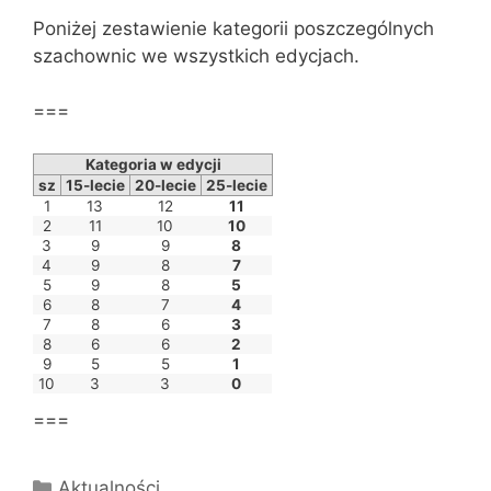
Poniżej zestawienie kategorii poszczególnych
szachownic we wszystkich edycjach.
===
Kategoria w edycji
sz
15-lecie
20-lecie
25-lecie
1
13
12
11
2
11
10
10
3
9
9
8
4
9
8
7
5
9
8
5
6
8
7
4
7
8
6
3
8
6
6
2
9
5
5
1
10
3
3
0
===
Kategorie
Aktualności