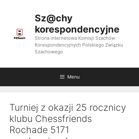
Przejdź
do
Sz@chy
treści
korespondencyjne
Strona internetowa Komisji Szachów
Korespondencyjnych Polskiego Związku
Szachowego
Menu
Turniej z okazji 25 rocznicy
klubu Chessfriends
Rochade 5171