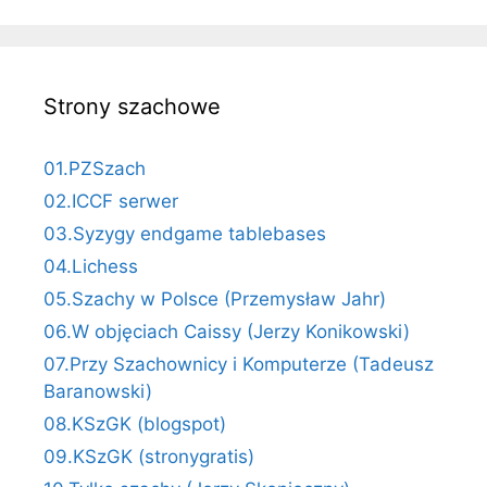
Strony szachowe
01.PZSzach
02.ICCF serwer
03.Syzygy endgame tablebases
04.Lichess
05.Szachy w Polsce (Przemysław Jahr)
06.W objęciach Caissy (Jerzy Konikowski)
07.Przy Szachownicy i Komputerze (Tadeusz
Baranowski)
08.KSzGK (blogspot)
09.KSzGK (stronygratis)