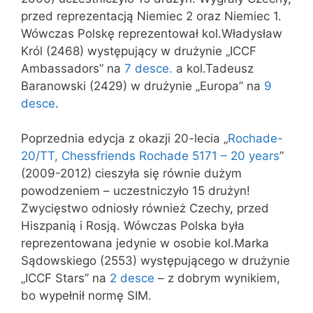
przed reprezentacją Niemiec 2 oraz Niemiec 1.
Wówczas Polskę reprezentował kol.Władysław
Król (2468) występujący w drużynie „ICCF
Ambassadors” na
7 desce.
a kol.Tadeusz
Baranowski (2429) w drużynie „Europa” na
9
desce
.
Poprzednia edycja z okazji 20-lecia „
Rochade-
20/TT, Chessfriends Rochade 5171 – 20 years
”
(2009-2012) cieszyła się równie dużym
powodzeniem – uczestniczyło 15 drużyn!
Zwycięstwo odniosły również Czechy, przed
Hiszpanią i Rosją. Wówczas Polska była
reprezentowana jedynie w osobie kol.Marka
Sądowskiego (2553) występującego w drużynie
„ICCF Stars” na
2 desce
– z dobrym wynikiem,
bo wypełnił normę SIM.