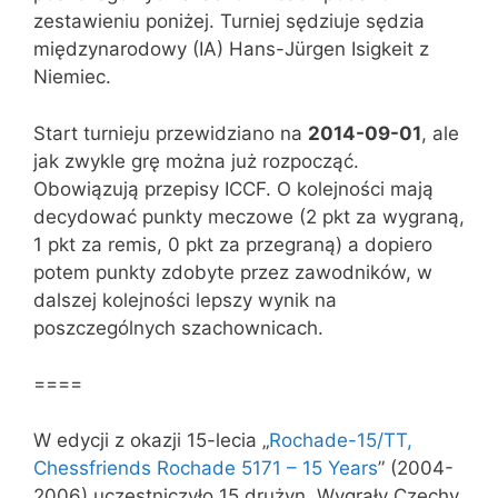
zestawieniu poniżej. Turniej sędziuje sędzia
międzynarodowy (IA) Hans-Jürgen Isigkeit z
Niemiec.
Start turnieju przewidziano na
2014-09-01
, ale
jak zwykle grę można już rozpocząć.
Obowiązują przepisy ICCF. O kolejności mają
decydować punkty meczowe (2 pkt za wygraną,
1 pkt za remis, 0 pkt za przegraną) a dopiero
potem punkty zdobyte przez zawodników, w
dalszej kolejności lepszy wynik na
poszczególnych szachownicach.
====
W edycji z okazji 15-lecia „
Rochade-15/TT,
Chessfriends Rochade 5171 – 15 Years
” (2004-
2006) uczestniczyło 15 drużyn. Wygrały Czechy,