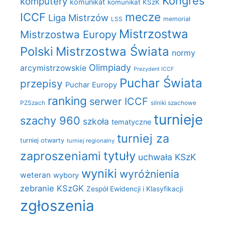
Kongres
komputery
komunikat
komunikat KSzK
mecze
ICCF
Liga Mistrzów
LSS
memoriał
Mistrzostwa
Mistrzostwa Europy
Polski
Mistrzostwa Świata
normy
Olimpiady
arcymistrzowskie
Prezydent ICCF
Puchar Świata
przepisy
Puchar Europy
ranking
serwer ICCF
PZSzach
silniki szachowe
turnieje
szachy 960
szkoła
tematyczne
turniej za
turniej otwarty
turniej regionalny
zaproszeniami
tytuły
uchwała KSzK
wyniki
wyróżnienia
weteran
wybory
zebranie KSzGK
Zespół Ewidencji i Klasyfikacji
zgłoszenia