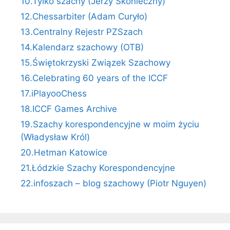
10.Tylko szachy (Jerzy Skonieczny)
12.Chessarbiter (Adam Curyło)
13.Centralny Rejestr PZSzach
14.Kalendarz szachowy (OTB)
15.Świętokrzyski Związek Szachowy
16.Celebrating 60 years of the ICCF
17.iPlayooChess
18.ICCF Games Archive
19.Szachy korespondencyjne w moim życiu
(Władysław Król)
20.Hetman Katowice
21.Łódzkie Szachy Korespondencyjne
22.infoszach – blog szachowy (Piotr Nguyen)