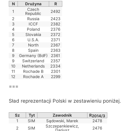
N
Drużyna
R
Czech
1
2492
Republic
2
Russia
2423
3
ICCF
2382
4
Poland
2376
5
Slovakia
2372
6
U.S.A.
2371
7
North
2367
8
Spain
2363
9
Germany (BdF)
2361
9
Switzerland
2357
10
Netherlands
2334
11
Rochade B
2301
12
Rochade A
2299
===
Sład reprezentacji Polski w zestawieniu poniżej.
Sz
Tyt
Zawodnik
R
2014/3
1
SIM
Sądowski, Marek
2478
Szczepankiewicz,
2
SIM
2476
Dariusz