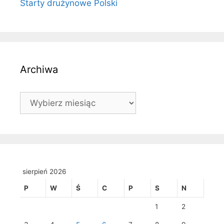
Starty drużynowe Polski
Archiwa
Archiwa
sierpień 2026
P
W
Ś
C
P
S
N
1
2