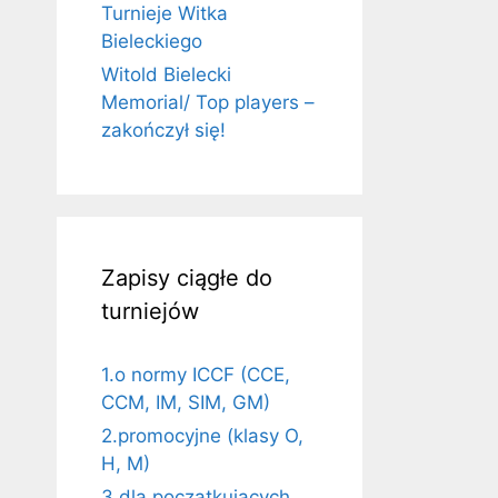
Turnieje Witka
Bieleckiego
Witold Bielecki
Memorial/ Top players –
zakończył się!
Zapisy ciągłe do
turniejów
1.o normy ICCF (CCE,
CCM, IM, SIM, GM)
2.promocyjne (klasy O,
H, M)
3.dla początkujących