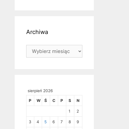
Archiwa
Archiwa
sierpień 2026
P
W
Ś
C
P
S
N
1
2
3
4
5
6
7
8
9