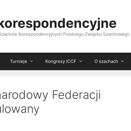
korespondencyjne
i Szachów Korespondencyjnych Polskiego Związku Szachowego
Turnieje
Kongresy ICCF
O szachach
narodowy Federacji
nulowany