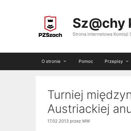
Przejdź
do
Sz@chy 
treści
Strona internetowa Komisj
O stronie
Pomoc
Przepisy
Turniej między
Austriackiej a
17.02.2013
przez
MW