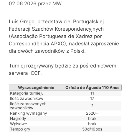
02.06.2026
przez
MW
Luís Grego, przedstawiciel Portugalskiej
Federacji Szachów Korespondencyjnych
(Associação Portuguesa de Xadrez por
Correspondência APXC), nadesłał zaproszenie
dla dwóch zawodników z Polski.
Turniej rozgrywany będzie za pośrednictwem
serwera ICCF.
Wyszczególnienie
Orfeão de Águeda 110 Anos
Kategoria turnieju
11
Ilość zawodników
17
Ilość zaproszonych
2
zawodników
Ranking wymagany
2520+
Nagrody
brak
Wpisowe
brak
Tempo gry
50d/10pos