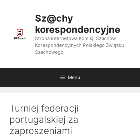
Przejdź
do
Sz@chy
treści
korespondencyjne
Strona internetowa Komisji Szachów
Korespondencyjnych Polskiego Związku
Szachowego
Menu
Turniej federacji
portugalskiej za
zaproszeniami