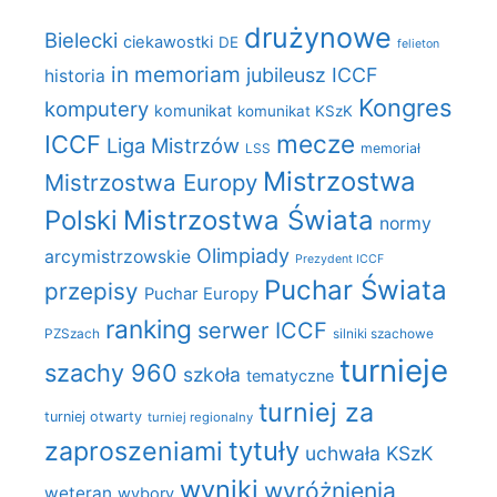
drużynowe
Bielecki
ciekawostki
DE
felieton
in memoriam
jubileusz ICCF
historia
Kongres
komputery
komunikat
komunikat KSzK
mecze
ICCF
Liga Mistrzów
LSS
memoriał
Mistrzostwa
Mistrzostwa Europy
Polski
Mistrzostwa Świata
normy
Olimpiady
arcymistrzowskie
Prezydent ICCF
Puchar Świata
przepisy
Puchar Europy
ranking
serwer ICCF
PZSzach
silniki szachowe
turnieje
szachy 960
szkoła
tematyczne
turniej za
turniej otwarty
turniej regionalny
zaproszeniami
tytuły
uchwała KSzK
wyniki
wyróżnienia
weteran
wybory