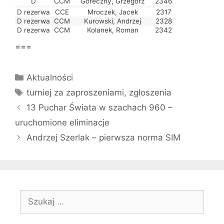
D
CCM
Góreczny, Grzegorz
2346
D rezerwa
CCE
Mroczek, Jacek
2317
D rezerwa
CCM
Kurowski, Andrzej
2328
D rezerwa
CCM
Kolanek, Roman
2342
===
Kategorie
Aktualności
Tagi
turniej za zaproszeniami
,
zgłoszenia
13 Puchar Świata w szachach 960 –
uruchomione eliminacje
Andrzej Szerlak – pierwsza norma SIM
Szukaj: