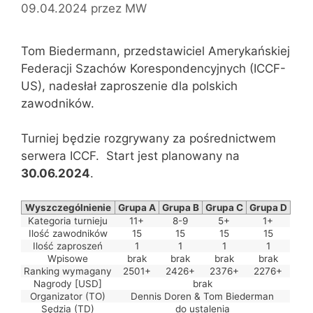
09.04.2024
przez
MW
Tom Biedermann, przedstawiciel Amerykańskiej
Federacji Szachów Korespondencyjnych (ICCF-
US), nadesłał zaproszenie dla polskich
zawodników.
Turniej będzie rozgrywany za pośrednictwem
serwera ICCF. Start jest planowany na
30.06.2024
.
Wyszczególnienie
Grupa A
Grupa B
Grupa C
Grupa D
Kategoria turnieju
11+
8-9
5+
1+
Ilość zawodników
15
15
15
15
Ilość zaproszeń
1
1
1
1
Wpisowe
brak
brak
brak
brak
Ranking wymagany
2501+
2426+
2376+
2276+
Nagrody [USD]
brak
Organizator (TO)
Dennis Doren & Tom Biederman
Sędzia (TD)
do ustalenia