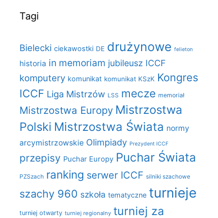
Tagi
drużynowe
Bielecki
ciekawostki
DE
felieton
in memoriam
jubileusz ICCF
historia
Kongres
komputery
komunikat
komunikat KSzK
mecze
ICCF
Liga Mistrzów
LSS
memoriał
Mistrzostwa
Mistrzostwa Europy
Polski
Mistrzostwa Świata
normy
Olimpiady
arcymistrzowskie
Prezydent ICCF
Puchar Świata
przepisy
Puchar Europy
ranking
serwer ICCF
PZSzach
silniki szachowe
turnieje
szachy 960
szkoła
tematyczne
turniej za
turniej otwarty
turniej regionalny