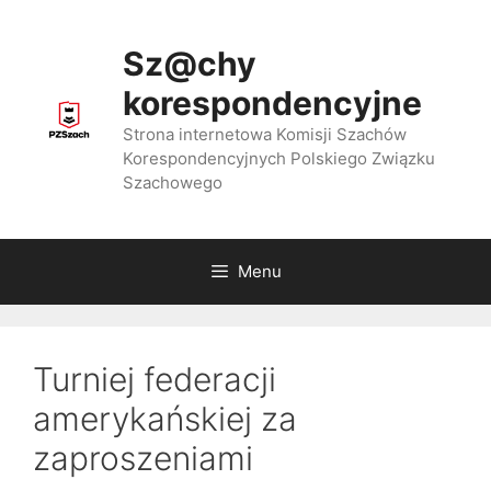
Przejdź
do
Sz@chy
treści
korespondencyjne
Strona internetowa Komisji Szachów
Korespondencyjnych Polskiego Związku
Szachowego
Menu
Turniej federacji
amerykańskiej za
zaproszeniami