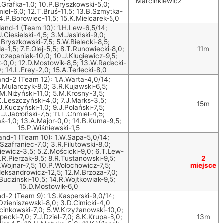
Marcinkiewicz
.Grafka-1,0; 10.P.Bryszkowski-5,0;
miel-6,0; 12.T.Bruś-11,5; 13.B.Szmytka-
14.P.Borowiec-11,5; 15.K.Mielcarek-5,0
land-1 (Team 10): 1.H.Lew-6,5/14;
J.Ciesielski-4,5; 3.M.Jasiński-9,0;
.Bryszkowski-7,5; 5.W.Bielecki-8,5;
a-1,5; 7.E.Olej-5,5; 8.T.Runowiecki-8,0;
11m
czepaniak-10,0; 10.J.Klugiewicz-9,5;
ek-0,0; 12.D.Mostowik-8,5; 13.W.Radecki-
0; 14.L.Frey-2,0; 15.A.Terlecki-8,0
and-2 (Team 12): 1.A.Warta-4,0/14;
J.Mularczyk-8,0; 3.R.Kujawski-6,5;
M.Niżyński-11,0; 5.M.Krosny-3,5;
Z.Leszczyński-4,0; 7.J.Marks-3,5;
15m
J.Kuczyński-1,0; 9.J.Polański-7,5;
.J.Jabłoński-7,5; 11.T.Chmiel-4,5;
ś-1,0; 13.A.Major-0,0; 14.B.Kuma-9,5;
15.P.Wiśniewski-1,5
and-1 (Team 10): 1.W.Sapa-5,0/14;
Szafraniec-7,0; 3.R.Filutowski-8,0;
iewicz-3,5; 5.Z.Mościcki-9,0; 6.T.Lew-
7.R.Pierzak-9,5; 8.R.Tustanowski-9,5;
2
.Wojnar-7,5; 10.P.Wołochowicz-7,5;
miejsce
leksandrowicz-12,5; 12.M.Brzoza-7,0;
Buczinski-10,5; 14.R.Wojtkowiak-9,5;
15.D.Mostowik-6,0
d-2 (Team 9): 1.S.Kasperski-9,0/14;
Dzieniszewski-8,0; 3.D.Cimicki-4,0;
cinkowski-7,0; 5.W.Krzyżanowski-10,0;
pecki-7,0; 7.J.Dziel-7,0; 8.K.Krupa-6,0;
13m