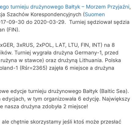
nego turnieju drużynowego Bałtyk – Morzem Przyjaźni
,
cja Szachów Korespondencyjnych (
Suomen
2017-09-30 do 2020-03-29. Turniej sędziował sędzia
n (FIN).
(4xGER, 3xRUS, 2xPOL, LAT, LTU, FIN, INT) na 8
ków. Turniej wygrała drużyna Germany-1, przed
drużyna w stawce) oraz drużyną Lithuania. Polska
oland-1 (Rśr=2365) zajęła 6 miejsce a drużyna
we edycje turnieju drużynowego Bałtyk (Baltic Sea).
h edycjach, w tym organizowała 6 edycję. Największy
ie nasza drużyna zdobyła 2 miejsce!
 ale chętnie skorzystamy jeśli ktoś może przesłać