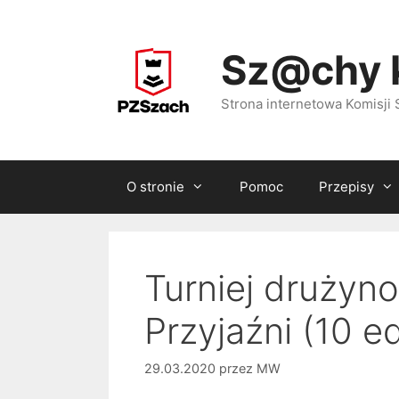
Przejdź
do
Sz@chy 
treści
Strona internetowa Komisj
O stronie
Pomoc
Przepisy
Turniej drużyn
Przyjaźni (10 e
29.03.2020
przez
MW