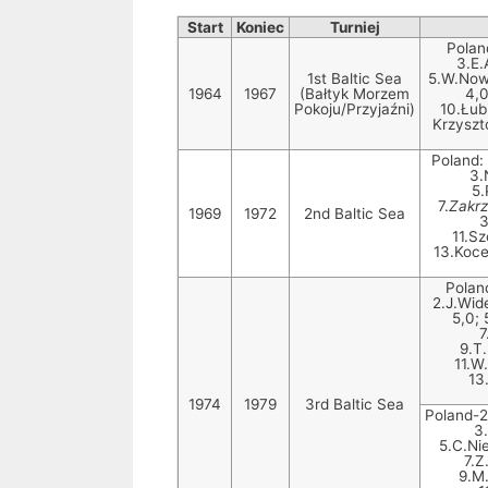
Start
Koniec
Turniej
Poland
3.E.
1st Baltic Sea
5.W.Nowi
1964
1967
(Bałtyk Morzem
4,0
Pokoju/Przyjaźni)
10.Łub
Krzyszt
Poland: 
3.
5.
7.
Zakrz
1969
1972
2nd Baltic Sea
3
11.Sz
13.Koce
Poland
2.J.Wide
5,0; 
7
9.T
11.W
13
1974
1979
3rd Baltic Sea
Poland-2 
3.
5.C.Ni
7.Z
9.M