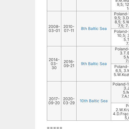
9.M.Mül
9,5; 1
1
Poland-1
9,5; 3.
8,5; 5.
7,5; 7
2008-
2010-
8th Baltic Sea
03-01
07-11
Poland-
10,5; 
5.
7
Poland-
3.T.
5.M
2014-
7
2016-
03-
9th Baltic Sea
09-21
Poland-
30
6,5, 3.
5.W.Kozł
Poland-1
3.
5.M
7.A.
2017-
2020-
10th Baltic Sea
09-20
03-29
P
2.W.Kr
4.D.Frąc
5,
=====