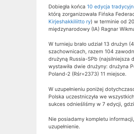
Dobiegła końca
10 edycja tradycyj
którą zorganizowała Fińska Federa
Kirjeshakkiliitto ry
) w terminie od 
międzynarodowy (IA) Ragnar Wikma
W turnieju brało udział 13 drużyn 
szachownicach, razem 104 zawodni
drużyną Russia-SPb (najsilniejsza 
wystawiła dwie drużyny: drużyna P
Poland-2 (Rśr=2373) 11 miejsce.
W uzupełnieniu poniżej dotychczaso
Polska uczestniczyła we wszystkic
sukces odnieśliśmy w 7 edycji, gdz
Nie posiadamy kompletu informacji,
uzupełnienie.