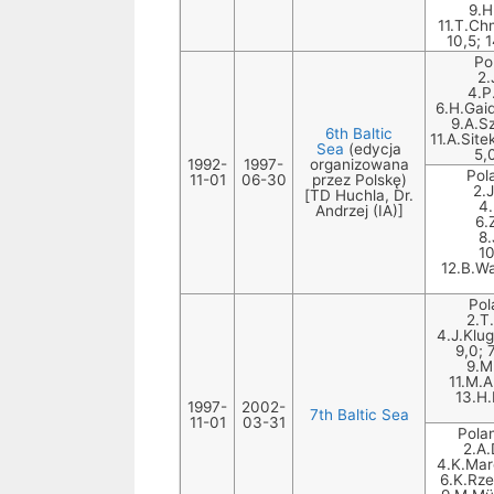
9.H
11.T.Ch
10,5; 
Po
2.
4.P
6.H.Gaid
9.A.Sz
6th Baltic
11.A.Sit
Sea
(edycja
5,
1992-
1997-
organizowana
Pol
11-01
06-30
przez Polskę)
2.
[TD Huchla, Dr.
4.
Andrzej (IA)]
6.
8.
10
12.B.Wa
Pol
2.T.
4.J.Klug
9,0; 
9.M
11.M.A
13.H.
1997-
2002-
7th Baltic Sea
11-01
03-31
Polan
2.A.
4.K.Mar
6.K.Rze