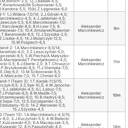
1.M.Boroch-3,5; 12.J.Babiak-4,5;
F.Konarkowski
/M.Ściborowski-5,5;
.J.Kandora-5,5; 15(k).Z.Łęgowska-6,0
-1: 1.J.Widera-7,0/14; 2.J.Górski-4,0;
arcinkiewicz-4,5; 4.J.Jabłoński-4,5;
zewczyk-5,5; 6.K.Marcinkowski-7,0;
Z.Karczewski-8,5; 8.H.Lew-7,5; 8.
Aleksander
8m
mkowski-7,5; 10.
K.Smolarek
/Rupental-
Marcinkiewicz
1.T.Baranowski-6,5; 12.J.Szyszka-2,5;
Z.Liszka-4,5; 14.J.Mularczyk-12,5;
15.W.Pośpiech-6,5
land-2: 1.A.Marcinkiewicz-8,5/14;
Barwiński-4,0; 3.Z.Leszczyński-5,0;
orzelski-8,5; 5.
W.Piecha
/A.Małyszko-
.A.Maciejewski/T.Peretjatkowicz-4,0;
Aleksander
11m
icki-0,5; 8.J.Eberle-2,0; 9.T.Chruszcz-
Marcinkiewicz
0.P.Bryszkowski-8,5; 11.J.Stempka-7,0;
.E.Olej-6,0; 13.M.Ściborowski-6,5;
.K.Mielcarek-7,0; 15.T.Chmiel-8,0
and-1 (Team 3): 1.T.Karpik-11,5/15;
arczyk-6,5; 3.Z.Sęk-10,5; 4.W.Janocha-
; 5.J.Jabłoński-4,5; 6.L.Łabuz-7,5;
7.J.Polański-6,5; 8.W.Maślik-7,5;
Aleksander
10m
Strzemkowski-9,0; 10.B.Hadryś-8,5;
Marcinkiewicz
W.Sapa-7,0; 12.S.Szczepaniec-5,5;
Zdziubany-10,0; 14.Z.Warowski-5,5;
15.J.Szyszka-4,5
2 (Team 13): 1.A.Marcinkiewicz-4,5/15;
-8,0; 3.J.Kuczyński-5,5; 4.W.Bielecki-
.Z.Kulczewski-6,0; 6.A.Maciejczak-3,5;
Aleksander
.Kujawski-12; 8.H.Papudziński-4,0;
14m