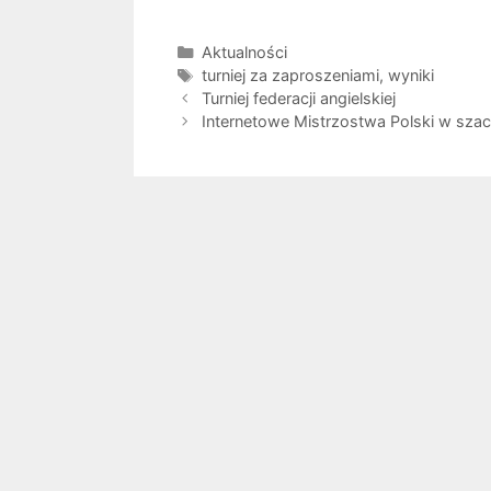
Kategorie
Aktualności
Tagi
turniej za zaproszeniami
,
wyniki
Turniej federacji angielskiej
Internetowe Mistrzostwa Polski w sza