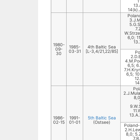
1
13.
14(k)
Poland
3.J.M
5.G.S
7.
W.Strze
6,0; 1
13.
1980-
1985-
4th Baltic Sea
09-
03-31
[L-3,4/21,22/85]
Po
30
2.D.
4.M.Pog
6,5; 6
7.H.Kryn
6,5; 1
12
14
Pol
2.J.Mul
8,0
9.W.
11.
13.A.
1986-
1991-
5th Baltic Sea
02-15
01-01
(Ostsee)
Poland-
2.H.Lew
8,0; 5
7.R