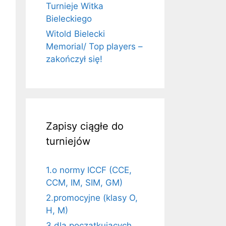
Turnieje Witka
Bieleckiego
Witold Bielecki
Memorial/ Top players –
zakończył się!
Zapisy ciągłe do
turniejów
1.o normy ICCF (CCE,
CCM, IM, SIM, GM)
2.promocyjne (klasy O,
H, M)
3.dla początkujących