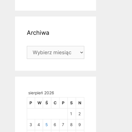
Archiwa
Archiwa
sierpień 2026
P
W
Ś
C
P
S
N
1
2
3
4
5
6
7
8
9