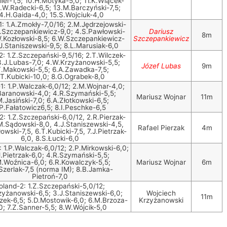
ler-1,5; 10.H.Motyka-5,0; 11.K.Wiącek-
2.W.Radecki-6,5; 13.M.Barczyński-7,5;
4.H.Gaida-4,0; 15.S.Wojciuk-4,0
: 1.A.Zmokły-7,0/16; 2.M.Jędrzejowski-
D.Szczepankiewicz-9,0; 4.S.Pawłowski-
Dariusz
8m
W.Kozłowski-8,5; 6.W.Szczepankiewicz-
Szczepankiewicz
.J.Staniszewski-9,5; 8.L.Marusiak-6,0
2: 1.Z.Szczepański-9,5/16; 2.T.Wilczek-
3.J.Lubas-7,0; 4.W.Krzyżanowski-5,5;
Józef Lubas
9m
T.Makowski-5,5; 6.A.Zawadka-7,5;
.T.Kubicki-10,0; 8.G.Ograbek-8,0
1: 1.P.Walczak-6,0/12; 2.M.Wojnar-4,0;
Baranowski-4,0; 4.R.Szymański-5,5;
Mariusz Wojnar
11m
.Jasiński-7,0; 6.A.Złotkowski-6,5;
.P.Fałatowicz6,5; 8.I.Peschke-6,5
2: 1.Z.Szczepański-6,0/12, 2.R.Pierzak-
M.Sądowski-8,0, 4.J.Staniszewski-4,5,
Rafael Pierzak
4m
owski-7,5, 6.T.Kubicki-7,5, 7.J.Pietrzak-
6,0, 8.S.Łucki-6,0
: 1.P.Walczak-6,0/12; 2.P.Mirkowski-6,0;
J.Pietrzak-6,0; 4.R.Szymański-5,5;
.Woźnica-6,0; 6.R.Kowalczyk-5,5;
Mariusz Wojnar
6m
Szerlak-7,5 (norma IM); 8.B.Jamka-
Pietroń-7,0
oland-2: 1.Z.Szczepański-5,0/12;
zyżanowski-6,5; 3.J.Staniszewski-6,0;
Wojciech
11m
zek-6,5; 5.D.Mostowik-6,0; 6.M.Brzoza-
Krzyżanowski
0; 7.Z.Sanner-5,5; 8.W.Wójcik-5,0