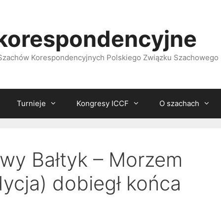
korespondencyjne
i Szachów Korespondencyjnych Polskiego Związku Szachowego
Turnieje
Kongresy ICCF
O szachach
owy Bałtyk – Morzem
dycja) dobiegł końca