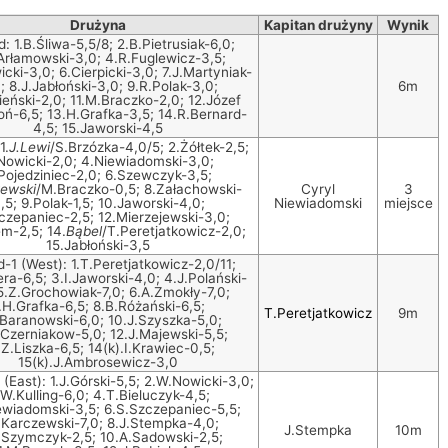
Drużyna
Kapitan drużyny
Wynik
: 1.B.Śliwa-5,5/8; 2.B.Pietrusiak-6,0;
Arłamowski-3,0; 4.R.Fuglewicz-3,5;
cki-3,0; 6.Cierpicki-3,0; 7.J.Martyniak-
; 8.J.Jabłoński-3,0; 9.R.Polak-3,0;
6m
ieński-2,0; 11.M.Braczko-2,0; 12.Józef
oń-6,5; 13.H.Grafka-3,5; 14.R.Bernard-
4,5; 15.Jaworski-4,5
1.
J.Lewi
/S.Brzózka-4,0/5; 2.Żółtek-2,5;
Nowicki-2,0; 4.Niewiadomski-3,0;
Pojedziniec-2,0; 6.Szewczyk-3,5;
ewski
/M.Braczko-0,5; 8.Załachowski-
Cyryl
3
,5; 9.Polak-1,5; 10.Jaworski-4,0;
Niewiadomski
miejsce
czepaniec-2,5; 12.Mierzejewski-3,0;
m-2,5; 14.
Bąbel
/T.Peretjatkowicz-2,0;
15.Jabłoński-3,5
-1 (West): 1.T.Peretjatkowicz-2,0/11;
ra-6,5; 3.I.Jaworski-4,0; 4.J.Polański-
5.Z.Grochowiak-7,0; 6.A.Zmokły-7,0;
.H.Grafka-6,5; 8.B.Różański-6,5;
T.Peretjatkowicz
9m
.Baranowski-6,0; 10.J.Szyszka-5,0;
.Czerniakow-5,0; 12.J.Majewski-5,5;
.Z.Liszka-6,5; 14(k).I.Krawiec-0,5;
15(k).J.Ambrosewicz-3,0
(East): 1.J.Górski-5,5; 2.W.Nowicki-3,0;
W.Kulling-6,0; 4.T.Bieluczyk-4,5;
ewiadomski-3,5; 6.S.Szczepaniec-5,5;
.Karczewski-7,0; 8.J.Stempka-4,0;
J.Stempka
10m
.Szymczyk-2,5; 10.A.Sadowski-2,5;