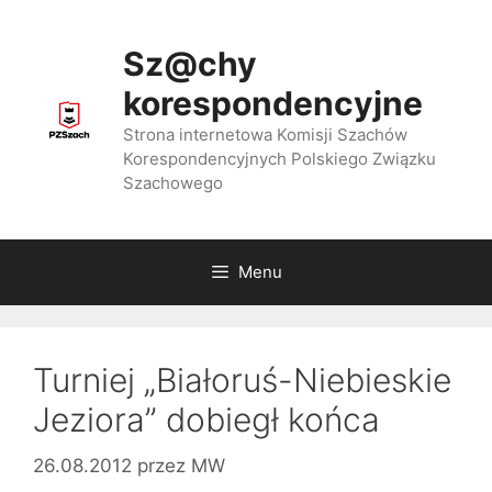
Przejdź
do
Sz@chy
treści
korespondencyjne
Strona internetowa Komisji Szachów
Korespondencyjnych Polskiego Związku
Szachowego
Menu
Turniej „Białoruś-Niebieskie
Jeziora” dobiegł końca
26.08.2012
przez
MW