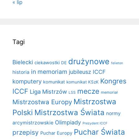
« lip
Tagi
drużynowe
Bielecki
ciekawostki
DE
felieton
in memoriam
jubileusz ICCF
historia
Kongres
komputery
komunikat
komunikat KSzK
mecze
ICCF
Liga Mistrzów
LSS
memoriał
Mistrzostwa
Mistrzostwa Europy
Polski
Mistrzostwa Świata
normy
Olimpiady
arcymistrzowskie
Prezydent ICCF
Puchar Świata
przepisy
Puchar Europy