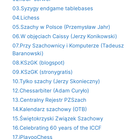
03.Syzygy endgame tablebases
04.Lichess
05.Szachy w Polsce (Przemysław Jahr)
06.W objęciach Caissy (Jerzy Konikowski)
07.Przy Szachownicy i Komputerze (Tadeusz
Baranowski)
08.KSzGK (blogspot)
09.KSzGK (stronygratis)
10.Tylko szachy (Jerzy Skonieczny)
12.Chessarbiter (Adam Curyło)
13.Centralny Rejestr PZSzach
14.Kalendarz szachowy (OTB)
15.Świętokrzyski Związek Szachowy
16.Celebrating 60 years of the ICCF
17.iPlayooChess