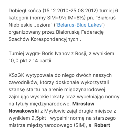
Dobiegł końca (15.12.2010-25.08.2012) turniej 6
kategorii (normy SIM=9½ IM=8½) pn. “Białoruś-
Niebieskie Jeziora” (“
Belarus-Blue Lakes
“)
organizowany przez Białoruską Federację
Szachów Korespondencyjnych .
Turniej wygrał Boris Ivanov z Rosji, z wynikiem
10,0 pkt z 14 partii.
KSzGK wytypowała do niego dwóch naszych
zawodników, którzy doskonale wykorzystali
szansę startu na arenie międzynarodowej
zajmując wysokie lokaty oraz wypełniając normy
na tytuły międzynarodowe.
Mirosław
Nowakowski
z Mysłowic
zajął drugie miejsce z
wynikiem 9,5pkt i wypełnił normę na starszego
mistrza międzynarodowego (SIM), a
Robert