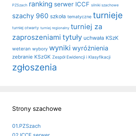
ranking
serwer ICCF
PZSzach
silniki szachowe
turnieje
szachy 960
szkoła
tematyczne
turniej za
turniej otwarty
turniej regionalny
zaproszeniami
tytuły
uchwała KSzK
wyniki
wyróżnienia
weteran
wybory
zebranie KSzGK
Zespół Ewidencji i Klasyfikacji
zgłoszenia
Strony szachowe
01.PZSzach
02.ICCF serwer