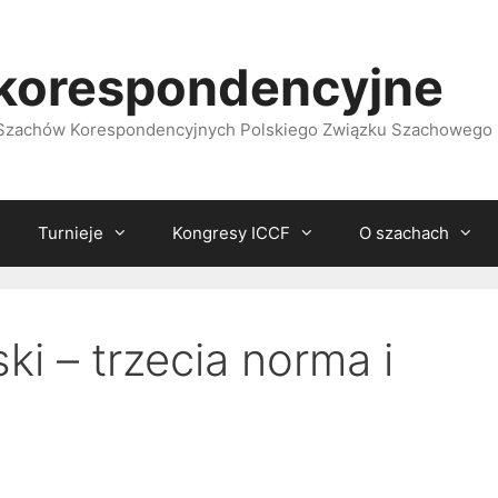
korespondencyjne
i Szachów Korespondencyjnych Polskiego Związku Szachowego
Turnieje
Kongresy ICCF
O szachach
i – trzecia norma i