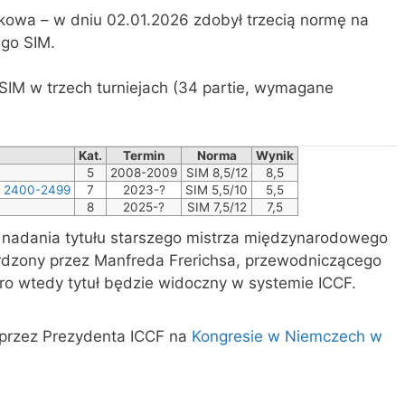
akowa – w dniu 02.01.2026 zdobył trzecią normę na
go SIM.
SIM w trzech turniejach (34 partie, wymagane
Kat.
Termin
Norma
Wynik
5
2008-2009
SIM 8,5/12
8,5
o 2400-2499
7
2023-?
SIM 5,5/10
5,5
8
2025-?
SIM 7,5/12
7,5
 nadania tytułu starszego mistrza międzynarodowego
erdzony przez Manfreda Frerichsa, przewodniczącego
iero wtedy tytuł będzie widoczny w systemie ICCF.
 przez Prezydenta ICCF na
Kongresie w Niemczech w