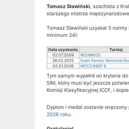
Tomasz Sławiński
, szachista z Kr
starszego mistrza międzynarodowe
Tomasz Sławiński uzyskał 3 normy 
minimum 24):
Data uzyskania
Turniej
02.07.2009
WS/MN/32
28.02.2025
Dobri Semov Memorial El
02.01.2026
WCCC49SF 6
Tym samym wypełnił on kryteria do
SIM, który musi być jeszcze potwi
Komisji Klasyfikacyjnej ICCF, i dop
Dyplom i medal zostanie wręczony
2026 roku
.
Gratulacje!