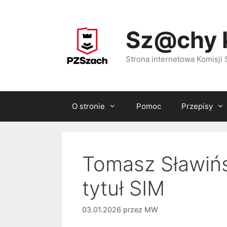
Przejdź
do
Sz@chy 
treści
Strona internetowa Komisj
O stronie
Pomoc
Przepisy
Tomasz Sławińsk
tytuł SIM
03.01.2026
przez
MW