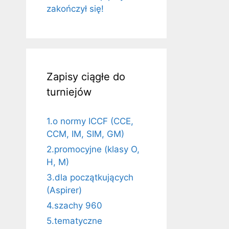
zakończył się!
Zapisy ciągłe do
turniejów
1.o normy ICCF (CCE,
CCM, IM, SIM, GM)
2.promocyjne (klasy O,
H, M)
3.dla początkujących
(Aspirer)
4.szachy 960
5.tematyczne