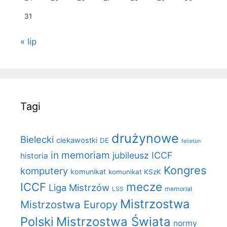
31
« lip
Tagi
drużynowe
Bielecki
ciekawostki
DE
felieton
in memoriam
jubileusz ICCF
historia
Kongres
komputery
komunikat
komunikat KSzK
mecze
ICCF
Liga Mistrzów
LSS
memoriał
Mistrzostwa
Mistrzostwa Europy
Polski
Mistrzostwa Świata
normy