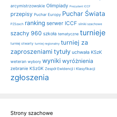
Olimpiady
arcymistrzowskie
Prezydent ICCF
Puchar Świata
przepisy
Puchar Europy
ranking
serwer ICCF
PZSzach
silniki szachowe
turnieje
szachy 960
szkoła
tematyczne
turniej za
turniej otwarty
turniej regionalny
zaproszeniami
tytuły
uchwała KSzK
wyniki
wyróżnienia
weteran
wybory
zebranie KSzGK
Zespół Ewidencji i Klasyfikacji
zgłoszenia
Strony szachowe