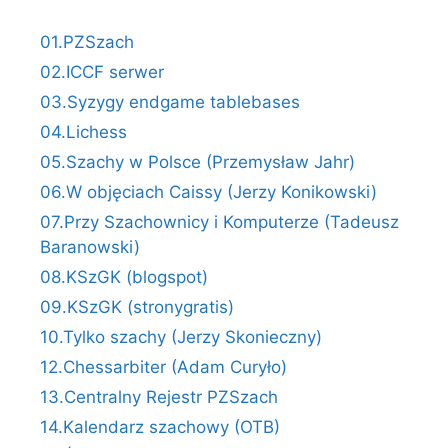
01.PZSzach
02.ICCF serwer
03.Syzygy endgame tablebases
04.Lichess
05.Szachy w Polsce (Przemysław Jahr)
06.W objęciach Caissy (Jerzy Konikowski)
07.Przy Szachownicy i Komputerze (Tadeusz
Baranowski)
08.KSzGK (blogspot)
09.KSzGK (stronygratis)
10.Tylko szachy (Jerzy Skonieczny)
12.Chessarbiter (Adam Curyło)
13.Centralny Rejestr PZSzach
14.Kalendarz szachowy (OTB)