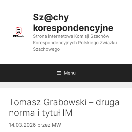
Przejdź
do
Sz@chy
treści
korespondencyjne
Strona internetowa Komisji Szachów
Korespondencyjnych Polskiego Związku
Szachowego
Menu
Tomasz Grabowski – druga
norma i tytuł IM
14.03.2026
przez
MW