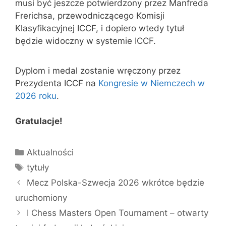
musi być jeszcze potwierdzony przez Manfreda
Frerichsa, przewodniczącego Komisji
Klasyfikacyjnej ICCF, i dopiero wtedy tytuł
będzie widoczny w systemie ICCF.
Dyplom i medal zostanie wręczony przez
Prezydenta ICCF na
Kongresie w Niemczech w
2026 roku
.
Gratulacje!
Kategorie
Aktualności
Tagi
tytuły
Mecz Polska-Szwecja 2026 wkrótce będzie
uruchomiony
I Chess Masters Open Tournament – otwarty