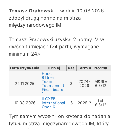
Tomasz Grabowski
– w dniu 10.03.2026
zdobył drugą normę na mistrza
międzynarodowego IM.
Tomasz Grabowski uzyskał 2 normy IM w
dwóch turniejach (24 partii, wymagane
minimum 24):
Data uzyskania
Turniej
Kat.
Termin
Norma
Wynik
Horst
Rittner
Team
2024-
IM&SIM
22.11.2025
3
6,5
Tournament
2026
6,5/12
Final, board
1
II CXEB
IM
10.03.2026
International
6
2025-?
6,5
6,5/12
Open 6
Tym samym wypełnił on kryteria do nadania
tytułu mistrza międzynarodowego IM, który