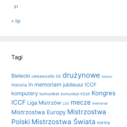
31
« lip
Tagi
drużynowe
Bielecki
ciekawostki
DE
felieton
in memoriam
jubileusz ICCF
historia
Kongres
komputery
komunikat
komunikat KSzK
mecze
ICCF
Liga Mistrzów
LSS
memoriał
Mistrzostwa
Mistrzostwa Europy
Polski
Mistrzostwa Świata
normy