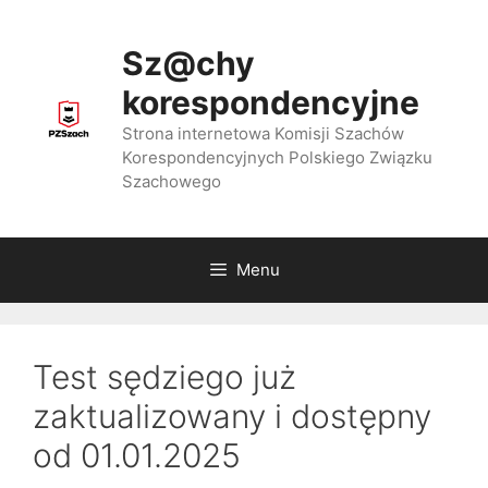
Przejdź
do
Sz@chy
treści
korespondencyjne
Strona internetowa Komisji Szachów
Korespondencyjnych Polskiego Związku
Szachowego
Menu
Test sędziego już
zaktualizowany i dostępny
od 01.01.2025