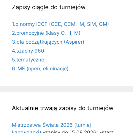
Zapisy ciągłe do turniejów
1.o normy ICCF (CCE, CCM, IM, SIM, GM)
2.promocyjne (klasy O, H, M)
3.dla początkujących (Aspirer)
4.szachy 960
5.tematyczne
6.IME (open, eliminacje)
Aktualnie trwają zapisy do turniejów
Mistrzostwa Świata 2026 (turniej
kandydacki)
-zapisy do 15.08.2026; -start: