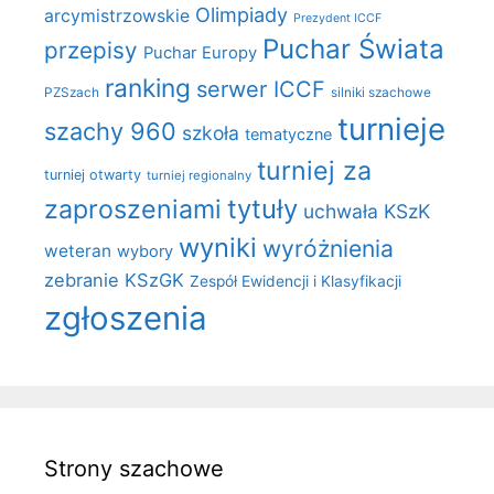
Olimpiady
arcymistrzowskie
Prezydent ICCF
Puchar Świata
przepisy
Puchar Europy
ranking
serwer ICCF
PZSzach
silniki szachowe
turnieje
szachy 960
szkoła
tematyczne
turniej za
turniej otwarty
turniej regionalny
zaproszeniami
tytuły
uchwała KSzK
wyniki
wyróżnienia
weteran
wybory
zebranie KSzGK
Zespół Ewidencji i Klasyfikacji
zgłoszenia
Strony szachowe