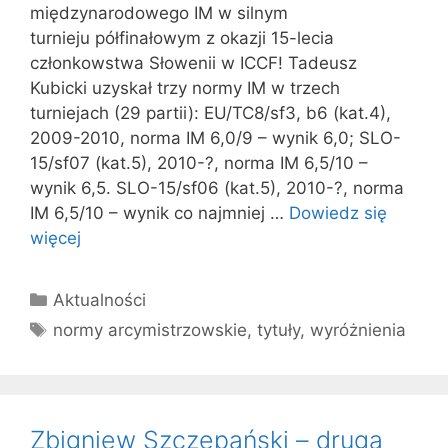
międzynarodowego IM w silnym
turnieju półfinałowym z okazji 15-lecia
członkowstwa Słowenii w ICCF! Tadeusz
Kubicki uzyskał trzy normy IM w trzech
turniejach (29 partii): EU/TC8/sf3, b6 (kat.4),
2009-2010, norma IM 6,0/9 – wynik 6,0; SLO-
15/sf07 (kat.5), 2010-?, norma IM 6,5/10 –
wynik 6,5. SLO-15/sf06 (kat.5), 2010-?, norma
IM 6,5/10 – wynik co najmniej …
Dowiedz się
więcej
Kategorie
Aktualności
Tagi
normy arcymistrzowskie
,
tytuły
,
wyróżnienia
Zbigniew Szczepański – druga