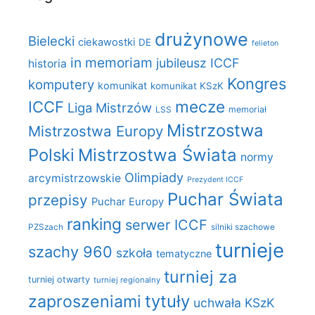
drużynowe
Bielecki
ciekawostki
DE
felieton
in memoriam
jubileusz ICCF
historia
Kongres
komputery
komunikat
komunikat KSzK
mecze
ICCF
Liga Mistrzów
LSS
memoriał
Mistrzostwa
Mistrzostwa Europy
Polski
Mistrzostwa Świata
normy
Olimpiady
arcymistrzowskie
Prezydent ICCF
Puchar Świata
przepisy
Puchar Europy
ranking
serwer ICCF
PZSzach
silniki szachowe
turnieje
szachy 960
szkoła
tematyczne
turniej za
turniej otwarty
turniej regionalny
zaproszeniami
tytuły
uchwała KSzK