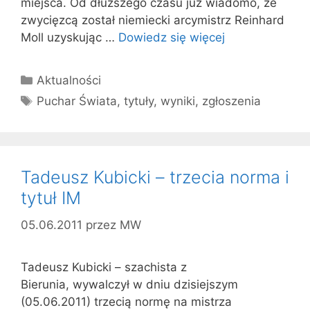
miejsca. Od dłuższego czasu już wiadomo, że
zwycięzcą został niemiecki arcymistrz Reinhard
Moll uzyskując …
Dowiedz się więcej
Kategorie
Aktualności
Tagi
Puchar Świata
,
tytuły
,
wyniki
,
zgłoszenia
Tadeusz Kubicki – trzecia norma i
tytuł IM
05.06.2011
przez
MW
Tadeusz Kubicki – szachista z
Bierunia, wywalczył w dniu dzisiejszym
(05.06.2011) trzecią normę na mistrza