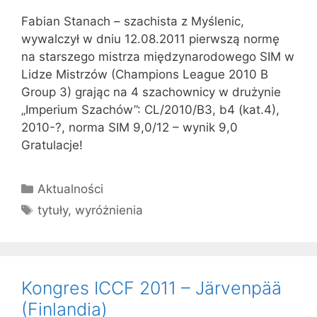
Fabian Stanach – szachista z Myślenic,
wywalczył w dniu 12.08.2011 pierwszą normę
na starszego mistrza międzynarodowego SIM w
Lidze Mistrzów (Champions League 2010 B
Group 3) grając na 4 szachownicy w drużynie
„Imperium Szachów”: CL/2010/B3, b4 (kat.4),
2010-?, norma SIM 9,0/12 – wynik 9,0
Gratulacje!
Kategorie
Aktualności
Tagi
tytuły
,
wyróżnienia
Kongres ICCF 2011 – Järvenpää
(Finlandia)