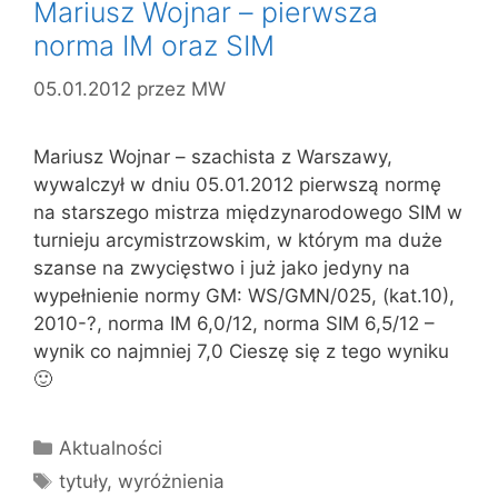
Mariusz Wojnar – pierwsza
norma IM oraz SIM
05.01.2012
przez
MW
Mariusz Wojnar – szachista z Warszawy,
wywalczył w dniu 05.01.2012 pierwszą normę
na starszego mistrza międzynarodowego SIM w
turnieju arcymistrzowskim, w którym ma duże
szanse na zwycięstwo i już jako jedyny na
wypełnienie normy GM: WS/GMN/025, (kat.10),
2010-?, norma IM 6,0/12, norma SIM 6,5/12 –
wynik co najmniej 7,0 Cieszę się z tego wyniku
🙂
Kategorie
Aktualności
Tagi
tytuły
,
wyróżnienia