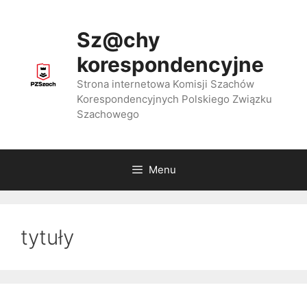
Przejdź
do
Sz@chy
treści
korespondencyjne
Strona internetowa Komisji Szachów
Korespondencyjnych Polskiego Związku
Szachowego
Menu
tytuły