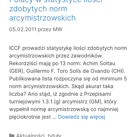
zdobytych norm
arcymistrzowskich
05.02.2011
przez
MW
ICCF prowadzi statystykę ilości zdobytych norm
arcymistrzowskich przez zawodników.
Rekordziści mają po 13 norm: Achim Soltau
(GER), Guillermo F. Toro Solís de Ovando (CHI).
Publikowana lista rozpoczyna się od minimum 5
norm arcymistrzowskich. Skąd akurat taka
liczba? Ano stąd, iż zgodnie z Przepisami
turniejowymi 1.3.1.(g) arcymistrz (GM), który
wypełnił normę arcymistrzowską co najmniej
pięciokrotnie jest …
Dowiedz się więcej
Kategorie
Aktualności
,
tytuły