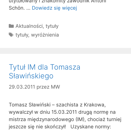
utytułowany i znakomity zawodnik Antoni
Schön. …
Dowiedz się więcej
Kategorie
Aktualności
,
tytuły
Tagi
tytuły
,
wyróżnienia
Tytuł IM dla Tomasza
Sławińskiego
29.03.2011
przez
MW
Tomasz Sławiński – szachista z Krakowa,
wywalczył w dniu 15.03.2011 drugą normę na
mistrza międzynarodowego (IM), chociaż turniej
jeszcze się nie skończył! Uzyskane normy: