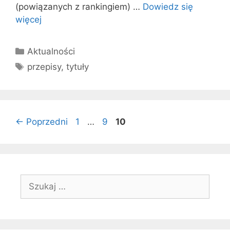
(powiązanych z rankingiem) …
Dowiedz się
więcej
Kategorie
Aktualności
Tagi
przepisy
,
tytuły
Strona
Strona
Strona
←
Poprzedni
1
…
9
10
Szukaj: