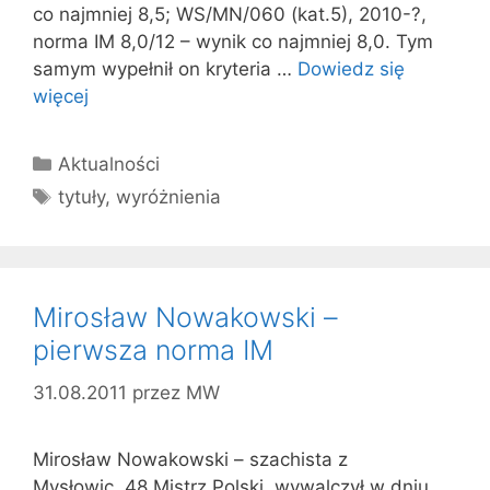
co najmniej 8,5; WS/MN/060 (kat.5), 2010-?,
norma IM 8,0/12 – wynik co najmniej 8,0. Tym
samym wypełnił on kryteria …
Dowiedz się
więcej
Kategorie
Aktualności
Tagi
tytuły
,
wyróżnienia
Mirosław Nowakowski –
pierwsza norma IM
31.08.2011
przez
MW
Mirosław Nowakowski – szachista z
Mysłowic, 48 Mistrz Polski, wywalczył w dniu