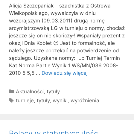
Alicja Szczepaniak – szachistka z Ostrowa
Wielkopolskiego, wywalczyła w dniu
wczorajszym (09.03.2011) drugą normę
arcymistrzowską LG w turnieju o normy, chociaż
jeszcze się on nie skończył! Wspaniały prezent z
okazji Dnia Kobiet 😉 Jest to formalność, ale
należy jeszcze poczekać na potwierdzenie od
sędziego. Uzyskane normy: Lp Turniej Termin
Kat Norma Partie Wynik 1 WS/MN/036 2008-
2010 5 5,5 …
Dowiedz się więcej
Kategorie
Aktualności
,
tytuły
Tagi
turnieje
,
tytuły
,
wyniki
,
wyróżnienia
Polacy w statystyce ilości