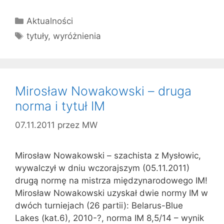
Kategorie
Aktualności
Tagi
tytuły
,
wyróżnienia
Mirosław Nowakowski – druga
norma i tytuł IM
07.11.2011
przez
MW
Mirosław Nowakowski – szachista z Mysłowic,
wywalczył w dniu wczorajszym (05.11.2011)
drugą normę na mistrza międzynarodowego IM!
Mirosław Nowakowski uzyskał dwie normy IM w
dwóch turniejach (26 partii): Belarus-Blue
Lakes (kat.6), 2010-?, norma IM 8,5/14 – wynik