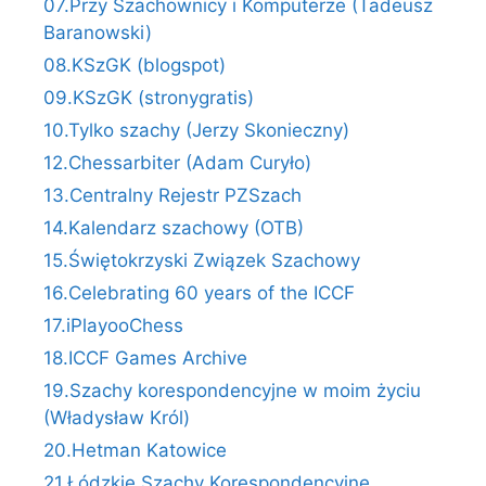
07.Przy Szachownicy i Komputerze (Tadeusz
Baranowski)
08.KSzGK (blogspot)
09.KSzGK (stronygratis)
10.Tylko szachy (Jerzy Skonieczny)
12.Chessarbiter (Adam Curyło)
13.Centralny Rejestr PZSzach
14.Kalendarz szachowy (OTB)
15.Świętokrzyski Związek Szachowy
16.Celebrating 60 years of the ICCF
17.iPlayooChess
18.ICCF Games Archive
19.Szachy korespondencyjne w moim życiu
(Władysław Król)
20.Hetman Katowice
21.Łódzkie Szachy Korespondencyjne