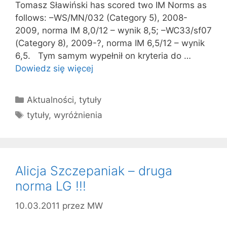
Tomasz Sławiński has scored two IM Norms as
follows: –WS/MN/032 (Category 5), 2008-
2009, norma IM 8,0/12 – wynik 8,5; –WC33/sf07
(Category 8), 2009-?, norma IM 6,5/12 – wynik
6,5. Tym samym wypełnił on kryteria do …
Dowiedz się więcej
Kategorie
Aktualności
,
tytuły
Tagi
tytuły
,
wyróżnienia
Alicja Szczepaniak – druga
norma LG !!!
10.03.2011
przez
MW