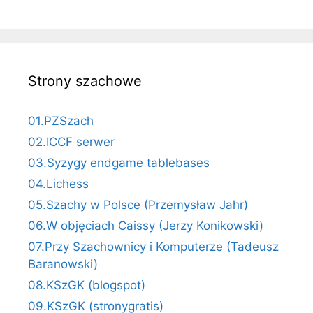
Strony szachowe
01.PZSzach
02.ICCF serwer
03.Syzygy endgame tablebases
04.Lichess
05.Szachy w Polsce (Przemysław Jahr)
06.W objęciach Caissy (Jerzy Konikowski)
07.Przy Szachownicy i Komputerze (Tadeusz
Baranowski)
08.KSzGK (blogspot)
09.KSzGK (stronygratis)