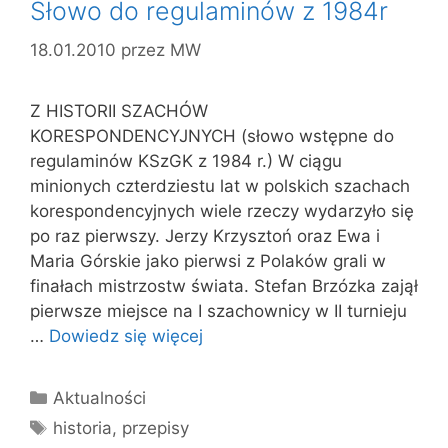
Słowo do regulaminów z 1984r
18.01.2010
przez
MW
Z HISTORII SZACHÓW
KORESPONDENCYJNYCH (słowo wstępne do
regulaminów KSzGK z 1984 r.) W ciągu
minionych czterdziestu lat w pol­skich szachach
korespondencyjnych wiele rzeczy wydarzyło się
po raz pierwszy. Jerzy Krzysztoń oraz Ewa i
Maria Gór­skie jako pierwsi z Polaków grali w
finałach mistrzostw świata. Stefan Brzózka zajął
pierwsze miejsce na I szachownicy w II turnieju
…
Dowiedz się więcej
Kategorie
Aktualności
Tagi
historia
,
przepisy