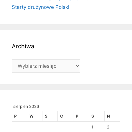
Starty drużynowe Polski
Archiwa
Archiwa
sierpień 2026
P
W
Ś
C
P
S
N
1
2