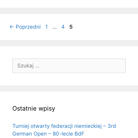
Strona
Strona
Strona
←
Poprzedni
1
…
4
5
Szukaj:
Ostatnie wpisy
Turniej otwarty federacji niemieckiej – 3rd
German Open – 80-lecie BdF