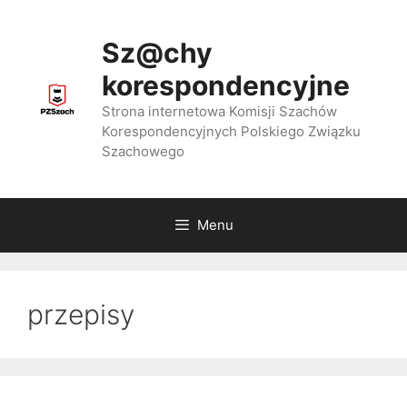
Przejdź
do
Sz@chy
treści
korespondencyjne
Strona internetowa Komisji Szachów
Korespondencyjnych Polskiego Związku
Szachowego
Menu
przepisy