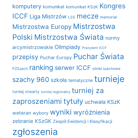
Kongres
komputery
komunikat
komunikat KSzK
mecze
ICCF
Liga Mistrzów
LSS
memoriał
Mistrzostwa
Mistrzostwa Europy
Polski
Mistrzostwa Świata
normy
Olimpiady
arcymistrzowskie
Prezydent ICCF
Puchar Świata
przepisy
Puchar Europy
ranking
serwer ICCF
PZSzach
silniki szachowe
turnieje
szachy 960
szkoła
tematyczne
turniej za
turniej otwarty
turniej regionalny
zaproszeniami
tytuły
uchwała KSzK
wyniki
wyróżnienia
weteran
wybory
zebranie KSzGK
Zespół Ewidencji i Klasyfikacji
zgłoszenia