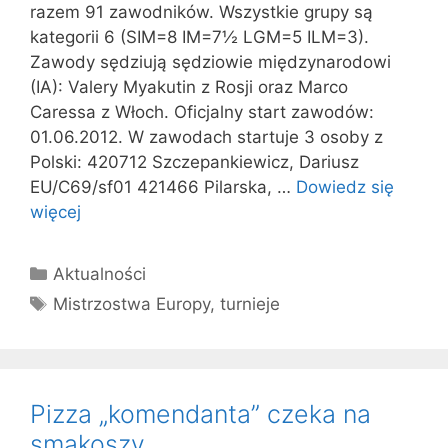
razem 91 zawodników. Wszystkie grupy są
kategorii 6 (SIM=8 IM=7½ LGM=5 ILM=3).
Zawody sędziują sędziowie międzynarodowi
(IA): Valery Myakutin z Rosji oraz Marco
Caressa z Włoch. Oficjalny start zawodów:
01.06.2012. W zawodach startuje 3 osoby z
Polski: 420712 Szczepankiewicz, Dariusz
EU/C69/sf01 421466 Pilarska, …
Dowiedz się
więcej
Kategorie
Aktualności
Tagi
Mistrzostwa Europy
,
turnieje
Pizza „komendanta” czeka na
smakoszy