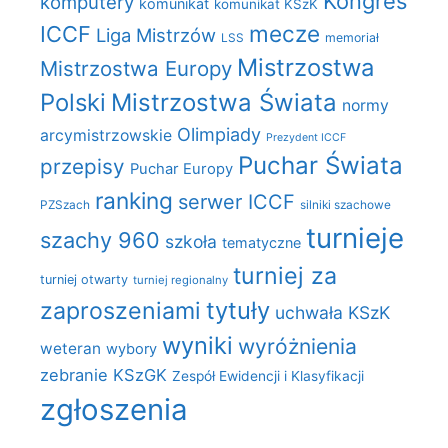
Kongres
komputery
komunikat
komunikat KSzK
mecze
ICCF
Liga Mistrzów
LSS
memoriał
Mistrzostwa
Mistrzostwa Europy
Polski
Mistrzostwa Świata
normy
Olimpiady
arcymistrzowskie
Prezydent ICCF
Puchar Świata
przepisy
Puchar Europy
ranking
serwer ICCF
PZSzach
silniki szachowe
turnieje
szachy 960
szkoła
tematyczne
turniej za
turniej otwarty
turniej regionalny
zaproszeniami
tytuły
uchwała KSzK
wyniki
wyróżnienia
weteran
wybory
zebranie KSzGK
Zespół Ewidencji i Klasyfikacji
zgłoszenia