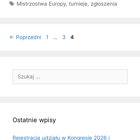
Tagi
Mistrzostwa Europy
,
turnieje
,
zgłoszenia
Strona
Strona
Strona
←
Poprzedni
1
…
3
4
Szukaj:
Ostatnie wpisy
Rejestracja udziału w Kongresie 2026 i