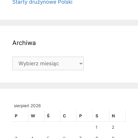
Starty drużynowe Polski
Archiwa
Archiwa
sierpień 2026
P
W
Ś
C
P
S
N
1
2