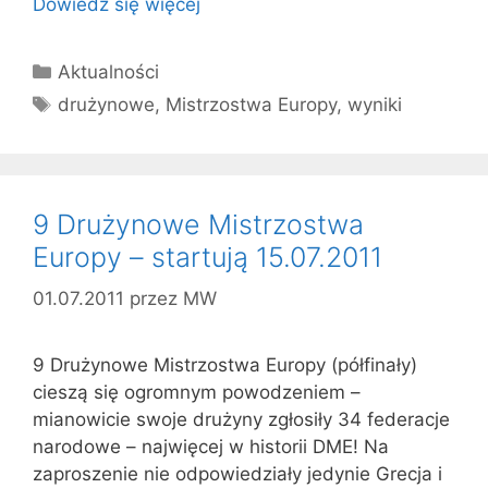
Dowiedz się więcej
Kategorie
Aktualności
Tagi
drużynowe
,
Mistrzostwa Europy
,
wyniki
9 Drużynowe Mistrzostw​a
Europy – startują 15.07.2011
01.07.2011
przez
MW
9 Drużynowe Mistrzostw​a Europy (półfinały)
cieszą się ogromnym powodzeniem –
mianowicie swoje drużyny zgłosiły 34 federacje
narodowe – najwięcej w historii DME! Na
zaproszenie nie odpowiedziały jedynie Grecja i