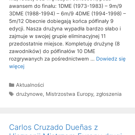
awansem do finału: 1DME (1973-1983) – 9m/9
3DME (1988-1994) – 6m/9 4DME (1994-1998) –
5m/12 Obecnie dobiegają końca półfinały 9
edycji. Nasza drużyna wypadła bardzo słabo i
zajmuje w swojej grupie eliminacyjnej 11
przedostatnie miejsce. Kompletuję drużynę (8
zawodników) do półfinałów 10 DME
rozgrywanych za pośrednictwem …
Dowiedz się
więcej
Kategorie
Aktualności
Tagi
drużynowe
,
Mistrzostwa Europy
,
zgłoszenia
Carlos Cruzado Dueñas z