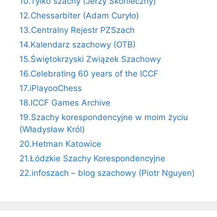
10.Tylko szachy (Jerzy Skonieczny)
12.Chessarbiter (Adam Curyło)
13.Centralny Rejestr PZSzach
14.Kalendarz szachowy (OTB)
15.Świętokrzyski Związek Szachowy
16.Celebrating 60 years of the ICCF
17.iPlayooChess
18.ICCF Games Archive
19.Szachy korespondencyjne w moim życiu
(Władysław Król)
20.Hetman Katowice
21.Łódzkie Szachy Korespondencyjne
22.infoszach – blog szachowy (Piotr Nguyen)