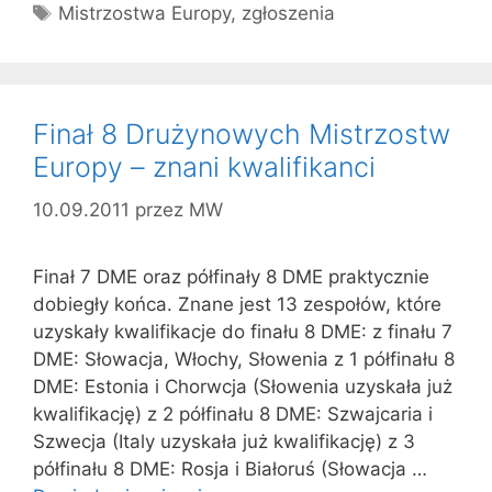
Tagi
Mistrzostwa Europy
,
zgłoszenia
Finał 8 Drużynowych Mistrzostw
Europy – znani kwalifikanci
10.09.2011
przez
MW
Finał 7 DME oraz półfinały 8 DME praktycznie
dobiegły końca. Znane jest 13 zespołów, które
uzyskały kwalifikacje do finału 8 DME: z finału 7
DME: Słowacja, Włochy, Słowenia z 1 półfinału 8
DME: Estonia i Chorwcja (Słowenia uzyskała już
kwalifikację) z 2 półfinału 8 DME: Szwajcaria i
Szwecja (Italy uzyskała już kwalifikację) z 3
półfinału 8 DME: Rosja i Białoruś (Słowacja …