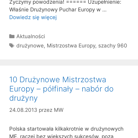
Życzymy powodzenia! ====== Uzupełnienie:
Właśnie Drużynowy Puchar Europy w …
Dowiedz się więcej
Kategorie
Aktualności
Tagi
drużynowe
,
Mistrzostwa Europy
,
szachy 960
10 Drużynowe Mistrzostw​a
Europy – półfinały – nabór do
drużyny
24.08.2013
przez
MW
Polska startowała kilkakrotnie w drużynowych
ME, raczej bez większych sukcesów, poza