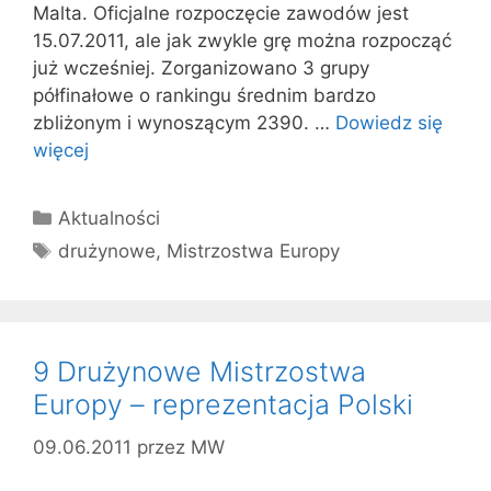
Malta. Oficjalne rozpoczęcie zawodów jest
15.07.2011, ale jak zwykle grę można rozpocząć
już wcześniej. Zorganizowano 3 grupy
półfinałowe o rankingu średnim bardzo
zbliżonym i wynoszącym 2390. …
Dowiedz się
więcej
Kategorie
Aktualności
Tagi
drużynowe
,
Mistrzostwa Europy
9 Drużynowe Mistrzostw​a
Europy – reprezentacja Polski
09.06.2011
przez
MW