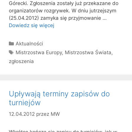
Górecki. Zgłoszenia zostały już przekazane do
organizatorów rozgrywek. W dniu jutrzejszym
(25.04.2012) zamyka się przyjmowanie …
Dowiedz się więcej
Kategorie
Aktualności
Tagi
Mistrzostwa Europy
,
Mistrzostwa Świata
,
zgłoszenia
Upływają terminy zapisów do
turniejów
12.04.2012
przez
MW
Wkrótce kończą się zapisy do turniejów, jak w