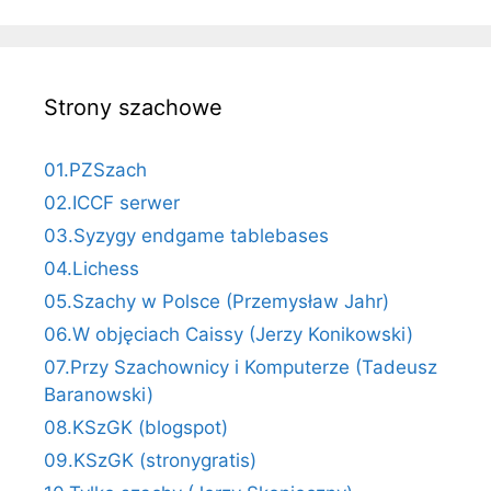
Strony szachowe
01.PZSzach
02.ICCF serwer
03.Syzygy endgame tablebases
04.Lichess
05.Szachy w Polsce (Przemysław Jahr)
06.W objęciach Caissy (Jerzy Konikowski)
07.Przy Szachownicy i Komputerze (Tadeusz
Baranowski)
08.KSzGK (blogspot)
09.KSzGK (stronygratis)