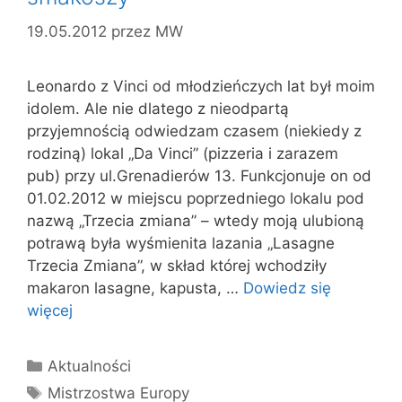
19.05.2012
przez
MW
Leonardo z Vinci od młodzieńczych lat był moim
idolem. Ale nie dlatego z nieodpartą
przyjemnością odwiedzam czasem (niekiedy z
rodziną) lokal „Da Vinci” (pizzeria i zarazem
pub) przy ul.Grenadierów 13. Funkcjonuje on od
01.02.2012 w miejscu poprzedniego lokalu pod
nazwą „Trzecia zmiana” – wtedy moją ulubioną
potrawą była wyśmienita lazania „Lasagne
Trzecia Zmiana”, w skład której wchodziły
makaron lasagne, kapusta, …
Dowiedz się
więcej
Kategorie
Aktualności
Tagi
Mistrzostwa Europy