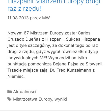
Hiszpanii Mistrzem Europy drugi
raz z rzędu!
11.08.2013
przez
MW
Nowym 67 Mistrzem Europy został Carlos
Cruzado Dueñas z Hiszpanii. Sukces Hiszpana
jest o tyle szczególny, że dokonał tego po raz
drugi z rzędu, gdyż wygrał również 66 edycję
Indywidualnych ME! Wyprzedził on tylko
punktacją pomocniczą Bojana Fajsa ze Słowenii.
Trzecie miejsce zajął Dr. Fred Kunzelmann z
Niemiec.
Kategorie
Aktualności
Tagi
Mistrzostwa Europy
,
wyniki