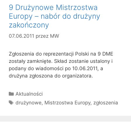
9 Drużynowe Mistrzostw​a
Europy – nabór do drużyny
zakończony
07.06.2011
przez
MW
Zgłoszenia do reprezentacji Polski na 9 DME
zostały zamknięte. Skład zostanie ustalony i
podany do wiadomości po 10.06.2011, a
drużyna zgłoszona do organizatora.
Kategorie
Aktualności
Tagi
drużynowe
,
Mistrzostwa Europy
,
zgłoszenia