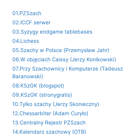
01.PZSzach
02.ICCF serwer
03.Syzygy endgame tablebases
04.Lichess
05.Szachy w Polsce (Przemysław Jahr)
06.W objęciach Caissy (Jerzy Konikowski)
07.Przy Szachownicy i Komputerze (Tadeusz
Baranowski)
08.KSzGK (blogspot)
09.KSzGK (stronygratis)
10.Tylko szachy (Jerzy Skonieczny)
12.Chessarbiter (Adam Curyło)
13.Centralny Rejestr PZSzach
14.Kalendarz szachowy (OTB)