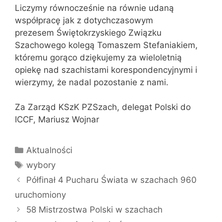
Liczymy równocześnie na równie udaną
współpracę jak z dotychczasowym
prezesem Świętokrzyskiego Związku
Szachowego kolegą Tomaszem Stefaniakiem,
któremu gorąco dziękujemy za wieloletnią
opiekę nad szachistami korespondencyjnymi i
wierzymy, że nadal pozostanie z nami.
Za Zarząd KSzK PZSzach, delegat Polski do
ICCF, Mariusz Wojnar
Kategorie
Aktualności
Tagi
wybory
Półfinał 4 Pucharu Świata w szachach 960
uruchomiony
58 Mistrzostwa Polski w szachach