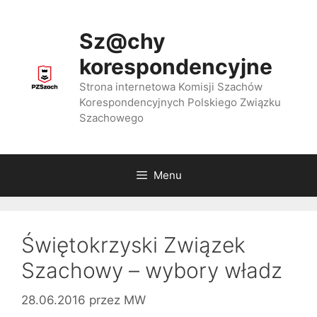
Przejdź
do
Sz@chy
treści
korespondencyjne
Strona internetowa Komisji Szachów
Korespondencyjnych Polskiego Związku
Szachowego
Menu
Świętokrzyski Związek
Szachowy – wybory władz
28.06.2016
przez
MW