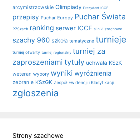
Olimpiady
arcymistrzowskie
Prezydent ICCF
Puchar Świata
przepisy
Puchar Europy
ranking
serwer ICCF
PZSzach
silniki szachowe
turnieje
szachy 960
szkoła
tematyczne
turniej za
turniej otwarty
turniej regionalny
zaproszeniami
tytuły
uchwała KSzK
wyniki
wyróżnienia
weteran
wybory
zebranie KSzGK
Zespół Ewidencji i Klasyfikacji
zgłoszenia
Strony szachowe