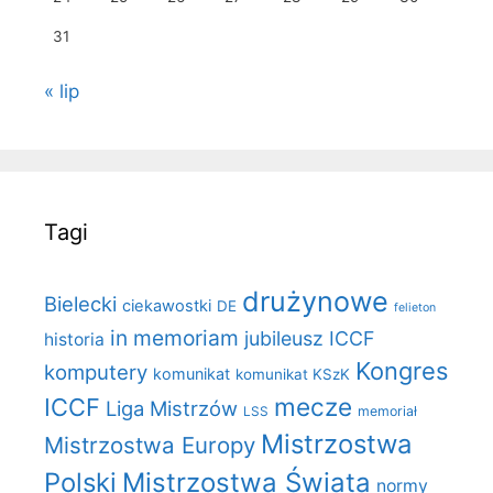
31
« lip
Tagi
drużynowe
Bielecki
ciekawostki
DE
felieton
in memoriam
jubileusz ICCF
historia
Kongres
komputery
komunikat
komunikat KSzK
mecze
ICCF
Liga Mistrzów
LSS
memoriał
Mistrzostwa
Mistrzostwa Europy
Polski
Mistrzostwa Świata
normy