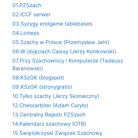
01.PZSzach
02.ICCF serwer
03.Syzygy endgame tablebases
04.Lichess
05.Szachy w Polsce (Przemysław Jahr)
06.W objęciach Caissy (Jerzy Konikowski)
07.Przy Szachownicy i Komputerze (Tadeusz
Baranowski)
08.KSzGK (blogspot)
09.KSzGK (stronygratis)
10.Tylko szachy (Jerzy Skonieczny)
12.Chessarbiter (Adam Curyło)
13.Centralny Rejestr PZSzach
14.Kalendarz szachowy (OTB)
15.Świętokrzyski Związek Szachowy