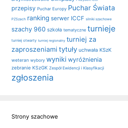
Puchar Świata
przepisy
Puchar Europy
ranking
serwer ICCF
PZSzach
silniki szachowe
turnieje
szachy 960
szkoła
tematyczne
turniej za
turniej otwarty
turniej regionalny
zaproszeniami
tytuły
uchwała KSzK
wyniki
wyróżnienia
weteran
wybory
zebranie KSzGK
Zespół Ewidencji i Klasyfikacji
zgłoszenia
Strony szachowe