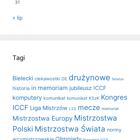
31
« lip
Tagi
drużynowe
Bielecki
ciekawostki
DE
felieton
in memoriam
jubileusz ICCF
historia
Kongres
komputery
komunikat
komunikat KSzK
mecze
ICCF
Liga Mistrzów
LSS
memoriał
Mistrzostwa
Mistrzostwa Europy
Polski
Mistrzostwa Świata
normy
Olimpiady
arcymistrzowskie
Prezydent ICCF