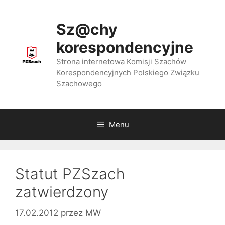
Przejdź
do
Sz@chy
treści
korespondencyjne
Strona internetowa Komisji Szachów
Korespondencyjnych Polskiego Związku
Szachowego
Menu
Statut PZSzach
zatwierdzony
17.02.2012
przez
MW