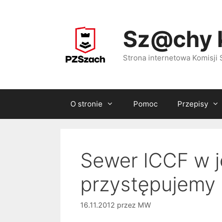
Przejdź
do
Sz@chy 
treści
Strona internetowa Komisj
O stronie
Pomoc
Przepisy
Sewer ICCF w j
przystępujemy 
16.11.2012
przez
MW