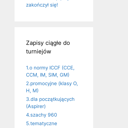
zakończył się!
Zapisy ciągłe do
turniejów
1.o normy ICCF (CCE,
CCM, IM, SIM, GM)
2.promocyjne (klasy O,
H, M)
3.dla początkujących
(Aspirer)
4.szachy 960
5.tematyczne