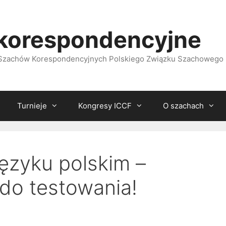
korespondencyjne
i Szachów Korespondencyjnych Polskiego Związku Szachowego
Turnieje
Kongresy ICCF
O szachach
ęzyku polskim –
do testowania!