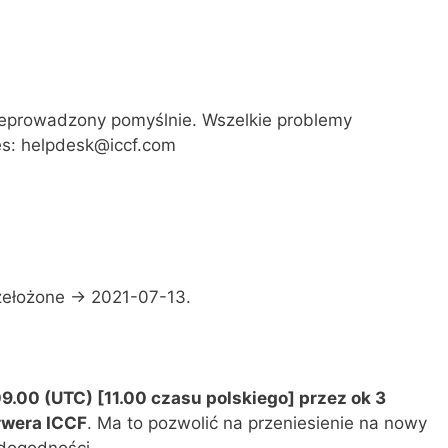
zeprowadzony pomyślnie. Wszelkie problemy
es: helpdesk@iccf.com
zełożone -> 2021-07-13.
9.00 (UTC) [11.00 czasu polskiego] przez ok 3
rwera ICCF
. Ma to pozwolić na przeniesienie na nowy
edogodności.