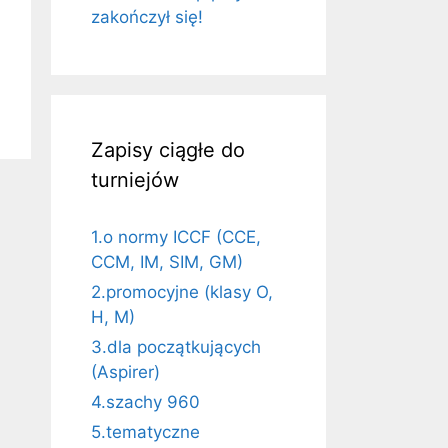
zakończył się!
Zapisy ciągłe do
turniejów
1.o normy ICCF (CCE,
CCM, IM, SIM, GM)
2.promocyjne (klasy O,
H, M)
3.dla początkujących
(Aspirer)
4.szachy 960
5.tematyczne