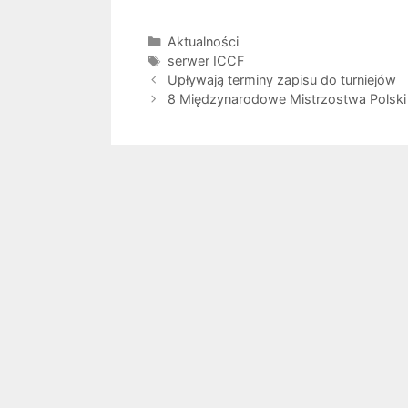
Kategorie
Aktualności
Tagi
serwer ICCF
Upływają terminy zapisu do turniejów
8 Międzynarodowe Mistrzostwa Polsk