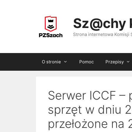
Przejdź
do
Sz@chy 
treści
Strona internetowa Komisj
O stronie
Pomoc
Przepisy
Serwer ICCF – 
sprzęt w dniu 
przełożone na 