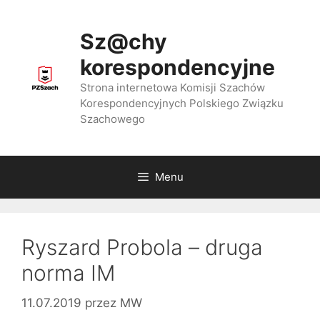
Przejdź
do
Sz@chy
treści
korespondencyjne
Strona internetowa Komisji Szachów
Korespondencyjnych Polskiego Związku
Szachowego
Menu
Ryszard Probola – druga
norma IM
11.07.2019
przez
MW