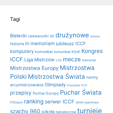
Tagi
drużynowe
Bielecki
ciekawostki
DE
felieton
in memoriam
jubileusz ICCF
historia
Kongres
komputery
komunikat
komunikat KSzK
mecze
ICCF
Liga Mistrzów
LSS
memoriał
Mistrzostwa
Mistrzostwa Europy
Polski
Mistrzostwa Świata
normy
Olimpiady
arcymistrzowskie
Prezydent ICCF
Puchar Świata
przepisy
Puchar Europy
ranking
serwer ICCF
PZSzach
silniki szachowe
turnieje
szachy 960
szkoła
tematyczne