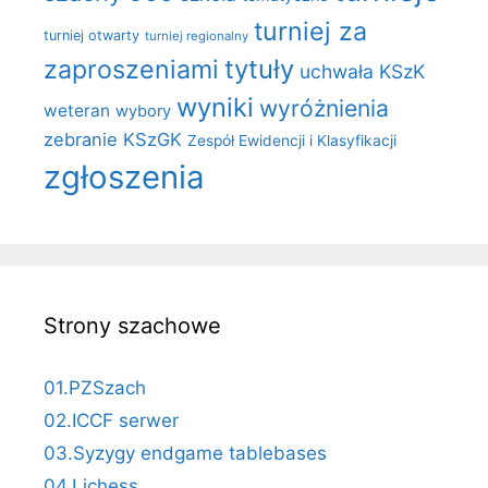
turniej za
turniej otwarty
turniej regionalny
zaproszeniami
tytuły
uchwała KSzK
wyniki
wyróżnienia
weteran
wybory
zebranie KSzGK
Zespół Ewidencji i Klasyfikacji
zgłoszenia
Strony szachowe
01.PZSzach
02.ICCF serwer
03.Syzygy endgame tablebases
04.Lichess