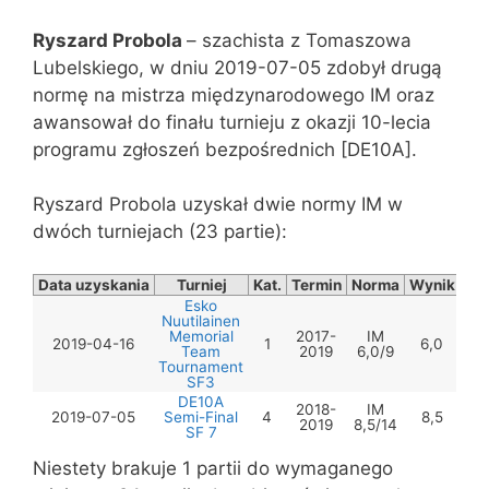
Ryszard Probola
– szachista z Tomaszowa
Lubelskiego, w dniu 2019-07-05 zdobył drugą
normę na mistrza międzynarodowego IM oraz
awansował do finału turnieju z okazji 10-lecia
programu zgłoszeń bezpośrednich [DE10A].
Ryszard Probola uzyskał dwie normy IM w
dwóch turniejach (23 partie):
Data uzyskania
Turniej
Kat.
Termin
Norma
Wynik
Esko
Nuutilainen
Memorial
2017-
IM
2019-04-16
1
6,0
Team
2019
6,0/9
Tournament
SF3
DE10A
2018-
IM
2019-07-05
Semi-Final
4
8,5
2019
8,5/14
SF 7
Niestety brakuje 1 partii do wymaganego