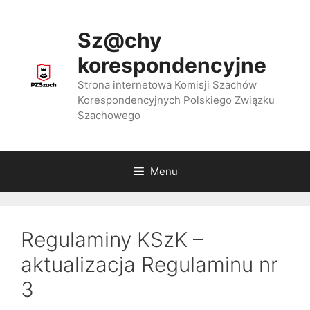
Przejdź
do
Sz@chy
treści
korespondencyjne
Strona internetowa Komisji Szachów
Korespondencyjnych Polskiego Związku
Szachowego
Menu
Regulaminy KSzK –
aktualizacja Regulaminu nr
3