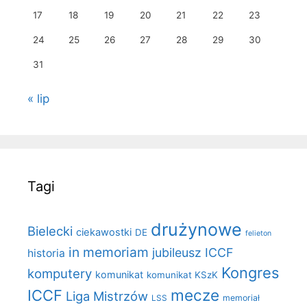
17
18
19
20
21
22
23
24
25
26
27
28
29
30
31
« lip
Tagi
drużynowe
Bielecki
ciekawostki
DE
felieton
in memoriam
jubileusz ICCF
historia
Kongres
komputery
komunikat
komunikat KSzK
mecze
ICCF
Liga Mistrzów
LSS
memoriał