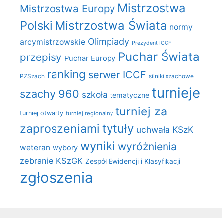
Mistrzostwa
Mistrzostwa Europy
Polski
Mistrzostwa Świata
normy
Olimpiady
arcymistrzowskie
Prezydent ICCF
Puchar Świata
przepisy
Puchar Europy
ranking
serwer ICCF
PZSzach
silniki szachowe
turnieje
szachy 960
szkoła
tematyczne
turniej za
turniej otwarty
turniej regionalny
zaproszeniami
tytuły
uchwała KSzK
wyniki
wyróżnienia
weteran
wybory
zebranie KSzGK
Zespół Ewidencji i Klasyfikacji
zgłoszenia