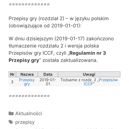
=============
Przepisy gry (rozdział 2) – w języku polskim
(obowiązujące od 2019-01-01):
W dniu dzisiejszym (2019-01-17) zakończono
tłumaczenie rozdziału 2 i wersja polska
Przepisów gry ICCF, czyli „
Regulamin nr 3
Przepisy gry
” została zaktualizowana.
Nr
Nazwa
Data
Uwagi
Przepisy
2019-01-
Tożsame z rozdz. 2 „
Przepisów
3
gry
01
ICCF
”
=============
Kategorie
Aktualności
Tagi
przepisy