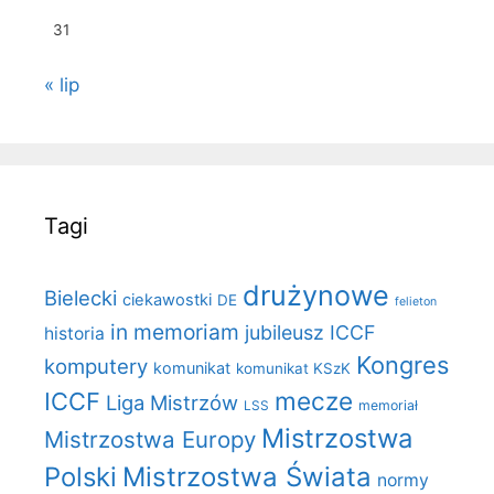
31
« lip
Tagi
drużynowe
Bielecki
ciekawostki
DE
felieton
in memoriam
jubileusz ICCF
historia
Kongres
komputery
komunikat
komunikat KSzK
mecze
ICCF
Liga Mistrzów
LSS
memoriał
Mistrzostwa
Mistrzostwa Europy
Polski
Mistrzostwa Świata
normy