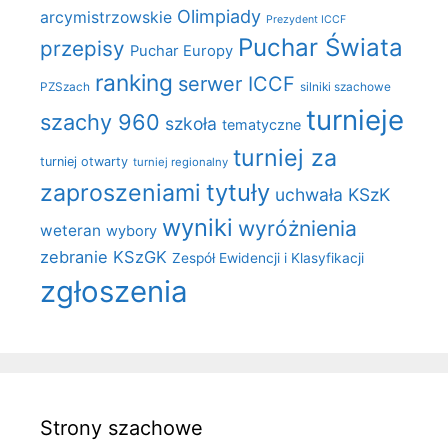
Olimpiady
arcymistrzowskie
Prezydent ICCF
Puchar Świata
przepisy
Puchar Europy
ranking
serwer ICCF
PZSzach
silniki szachowe
turnieje
szachy 960
szkoła
tematyczne
turniej za
turniej otwarty
turniej regionalny
zaproszeniami
tytuły
uchwała KSzK
wyniki
wyróżnienia
weteran
wybory
zebranie KSzGK
Zespół Ewidencji i Klasyfikacji
zgłoszenia
Strony szachowe