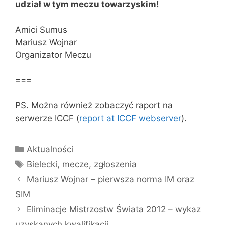
udział w tym meczu towarzyskim!
Amici Sumus
Mariusz Wojnar
Organizator Meczu
===
PS. Można również zobaczyć raport na
serwerze ICCF (
report at ICCF webserver
).
Kategorie
Aktualności
Tagi
Bielecki
,
mecze
,
zgłoszenia
Mariusz Wojnar – pierwsza norma IM oraz
SIM
Eliminacje Mistrzostw Świata 2012 – wykaz
uzyskanych kwalifikacji