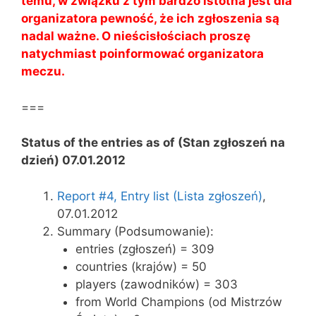
temu, w związku z tym bardzo istotna jest dla
organizatora pewność, że ich zgłoszenia są
nadal ważne.
O nieścisłościach proszę
natychmiast poinformować organizatora
meczu.
===
Status of the entries as of (Stan zgłoszeń na
dzień) 07.01.2012
Report #4, Entry list (Lista zgłoszeń)
,
07.01.2012
Summary (Podsumowanie):
entries (zgłoszeń) = 309
countries (krajów) = 50
players (zawodników) = 303
from World Champions (od Mistrzów