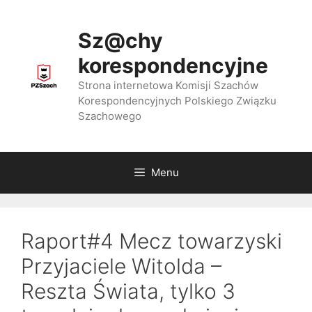
Przejdź
do
Sz@chy
treści
korespondencyjne
Strona internetowa Komisji Szachów
Korespondencyjnych Polskiego Związku
Szachowego
Menu
Raport#4 Mecz towarzyski
Przyjaciele Witolda –
Reszta Świata, tylko 3