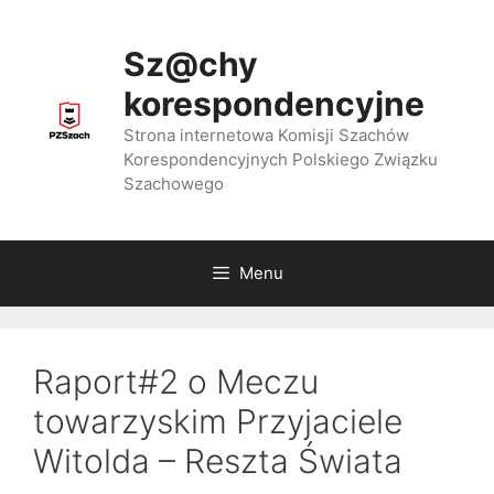
Przejdź
do
Sz@chy
treści
korespondencyjne
Strona internetowa Komisji Szachów
Korespondencyjnych Polskiego Związku
Szachowego
Menu
Raport#2 o Meczu
towarzyskim Przyjaciele
Witolda – Reszta Świata