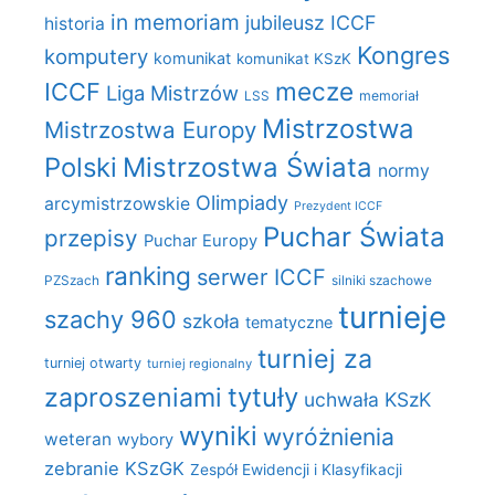
in memoriam
jubileusz ICCF
historia
Kongres
komputery
komunikat
komunikat KSzK
mecze
ICCF
Liga Mistrzów
LSS
memoriał
Mistrzostwa
Mistrzostwa Europy
Polski
Mistrzostwa Świata
normy
Olimpiady
arcymistrzowskie
Prezydent ICCF
Puchar Świata
przepisy
Puchar Europy
ranking
serwer ICCF
PZSzach
silniki szachowe
turnieje
szachy 960
szkoła
tematyczne
turniej za
turniej otwarty
turniej regionalny
zaproszeniami
tytuły
uchwała KSzK
wyniki
wyróżnienia
weteran
wybory
zebranie KSzGK
Zespół Ewidencji i Klasyfikacji