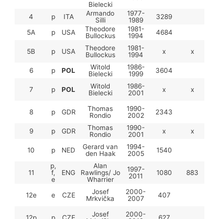
Bielecki
Armando
1977-
4
p
ITA
3289
58
Silli
1989
Theodore
1981-
5A
p
USA
4684
57
Bullockus
1994
Theodore
1981-
5B
p
USA
x
x
x
Bullockus
1994
Witold
1986-
6
p
POL
3604
Bielecki
1999
Witold
1986-
7
p
POL
x
x
x
Bielecki
2001
Thomas
1990-
8
p
GDR
2343
40
Rondio
2002
Thomas
1990-
9
p
GDR
x
x
x
Rondio
2001
Gerard van
1994-
10
p
NED
1540
36
den Haak
2005
p,
Alan
1997-
11
f,
ENG
Rawlings/ Jo
1080
883
49
2011
e
Wharrier
Josef
2000-
12e
e
CZE
407
49
Mrkvička
2007
Josef
2000-
12p
p
CZE
627