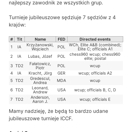
najlepszy zawodnik ze wszystkich grup.
Turnieje jubileuszowe sędziuje 7 sędziów z 4
krajów:
#
Tit
Name
FED
Directed events
Krzyżanowski,
WCh, Elite A&B (combined);
1
IA
POL
Wojciech
Elite C; officials A1
chess960 wcup; chess960
2
IA
Lubas, Józef
POL
elite; postal
Fałatowicz,
3
TD2
POL
wcup
Piotr
4
IA
Kracht, Jörg
GER
wcup; officials A2
Gredescul,
5
TD2
MDA
wcup
Andrea
Leonard,
6
TD2
USA
wcup; officials B, C, D
Andrew
Anderson,
7
TD2
USA
wcup; officials E
Aaron J.
Mamy nadzieję, że będą to bardzo udane
jubileuszowe turnieje ICCF.