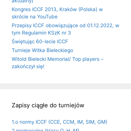
aktualny)
Kongres ICCF 2013, Kraków (Polska) w
skrócie na YouTube
Przepisy ICCF obowiązujące od 01.12.2022, w
tym Regulamin KSzK nr 3
Świętując 60-lecie ICCF
Turnieje Witka Bieleckiego
Witold Bielecki Memorial/ Top players –
zakończył się!
Zapisy ciągłe do turniejów
1.o normy ICCF (CCE, CCM, IM, SIM, GM)
2.promocyjne (klasy O, H, M)