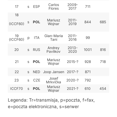
Carlos
2009-
17
s
ESP
711
Flores
2017
18
Mariusz
2011-
s
POL
844
685
53
Wojnar
2019
(ICCF60)
19
Gian-Maria
2011-
p
ITA
99
20
(ICCF60)
Tani
2016
Andrey
2013-
20
s
RUS
1001
816
55
Pavlikov
2020
Mariusz
21
s
POL
2015-?
928
718
52
Wojnar
22
s
NED
Joop Jansen
2017-?
871
Josef
23
s
CZE
2020-?
792
Mrkvička
Mariusz
ICCF70
s
POL
2021-?
610
454
50
Wojnar
Legenda: Tr=transmisja, p=poczta, f=fax,
e=poczta elektroniczna, s=serwer