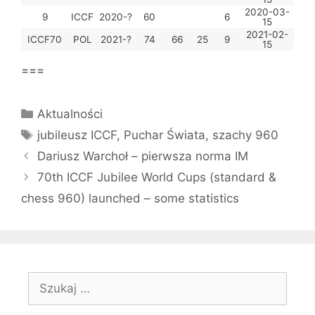
2020-03-
9
ICCF
2020-?
60
6
15
2021-02-
ICCF70
POL
2021-?
74
66
25
9
15
===
Kategorie
Aktualności
Tagi
jubileusz ICCF
,
Puchar Świata
,
szachy 960
Dariusz Warchoł – pierwsza norma IM
70th ICCF Jubilee World Cups (standard &
chess 960) launched – some statistics
Szukaj: