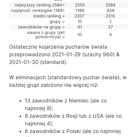
najwyższy ranking 2584=
2555
2584
rozpiętość rankingów 1189=
1189
838
średni ranking =
2207
2310
grupy =
10
2
zawodników na grupę =
61
37
awans z grupy (pkt
10
4
pomocnicza) =
Ostateczne kojarzenia pucharów świata
przeprowadzono 2021-01-29 (szachy 960) &
2021-01-30 (standard).
W eliminacjach (standardowy puchar świata), w
każdej grupi założono nie więcej niż:
13 zawodników z Niemiec (ale co
najmniej 8);
8 zawodników z Rosji lub z USA (ale co
najmniej 4);
6 zawodników z Polski (ale co najmniej