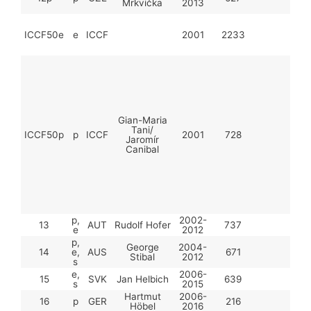
Mrkvička
2013
ICCF50e
e
ICCF
2001
2233
Gian-Maria
Tani/
ICCF50p
p
ICCF
2001
728
Jaromír
Canibal
p,
2002-
13
AUT
Rudolf Hofer
737
e
2012
p,
George
2004-
14
e,
AUS
671
Stibal
2012
s
e,
2006-
15
SVK
Jan Helbich
639
s
2015
Hartmut
2006-
16
p
GER
216
Höbel
2016