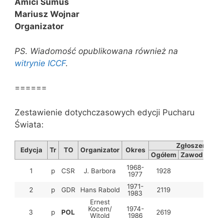
Amici Sumus
Mariusz Wojnar
Organizator
PS. Wiadomość opublikowana również na
witrynie ICCF
.
======
Zestawienie dotychczasowych edycji Pucharu
Świata:
Zgłoszenia
Edycja
Tr
TO
Organizator
Okres
Ogółem
Zawod
Fe
1968-
1
p
CSR
J. Barbora
1928
43
1977
1971-
2
p
GDR
Hans Rabold
2119
42
1983
Ernest
Kocem/
1974-
3
p
POL
2619
43
Witold
1986