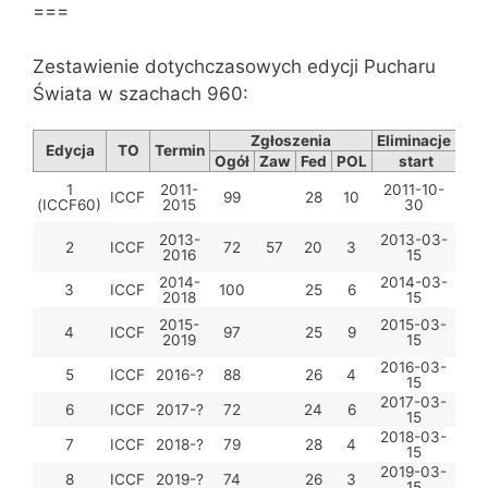
===
Zestawienie dotychczasowych edycji Pucharu
Świata w szachach 960:
Zgłoszenia
Eliminacje
Pół
Edycja
TO
Termin
Ogół
Zaw
Fed
POL
start
s
1
2011-
2011-10-
201
ICCF
99
28
10
(ICCF60)
2015
30
2013-
2013-03-
20
2
ICCF
72
57
20
3
2016
15
04
2014-
2014-03-
20
3
ICCF
100
25
6
2018
15
05
2015-
2015-03-
20
4
ICCF
97
25
9
2019
15
06
2016-03-
20
5
ICCF
2016-?
88
26
4
15
07
2017-03-
20
6
ICCF
2017-?
72
24
6
15
07
2018-03-
20
7
ICCF
2018-?
79
28
4
15
07
2019-03-
20
8
ICCF
2019-?
74
26
3
15
04