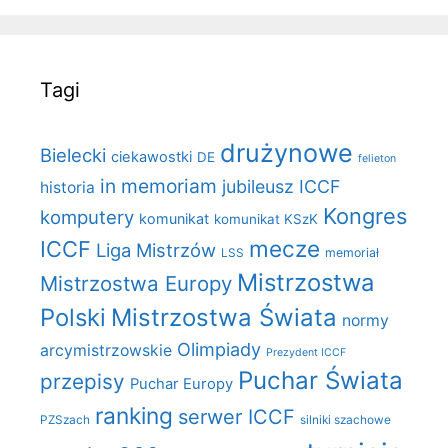
Tagi
drużynowe
Bielecki
ciekawostki
DE
felieton
in memoriam
jubileusz ICCF
historia
Kongres
komputery
komunikat
komunikat KSzK
mecze
ICCF
Liga Mistrzów
LSS
memoriał
Mistrzostwa
Mistrzostwa Europy
Polski
Mistrzostwa Świata
normy
Olimpiady
arcymistrzowskie
Prezydent ICCF
Puchar Świata
przepisy
Puchar Europy
ranking
serwer ICCF
PZSzach
silniki szachowe