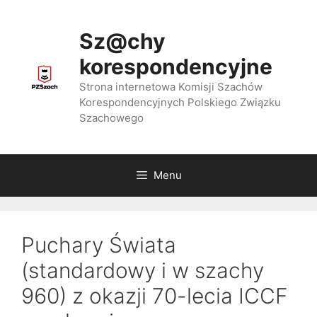
Przejdź
do
Sz@chy
treści
korespondencyjne
Strona internetowa Komisji Szachów
Korespondencyjnych Polskiego Związku
Szachowego
Menu
Puchary Świata
(standardowy i w szachy
960) z okazji 70-lecia ICCF