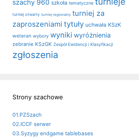
turnieje
szachy 960
szkoła
tematyczne
turniej za
turniej otwarty
turniej regionalny
zaproszeniami
tytuły
uchwała KSzK
wyniki
wyróżnienia
weteran
wybory
zebranie KSzGK
Zespół Ewidencji i Klasyfikacji
zgłoszenia
Strony szachowe
01.PZSzach
02.ICCF serwer
03.Syzygy endgame tablebases