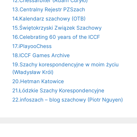
12.Chessarbiter (Adam Curyło)
13.Centralny Rejestr PZSzach
14.Kalendarz szachowy (OTB)
15.Świętokrzyski Związek Szachowy
16.Celebrating 60 years of the ICCF
17.iPlayooChess
18.ICCF Games Archive
19.Szachy korespondencyjne w moim życiu
(Władysław Król)
20.Hetman Katowice
21.Łódzkie Szachy Korespondencyjne
22.infoszach – blog szachowy (Piotr Nguyen)