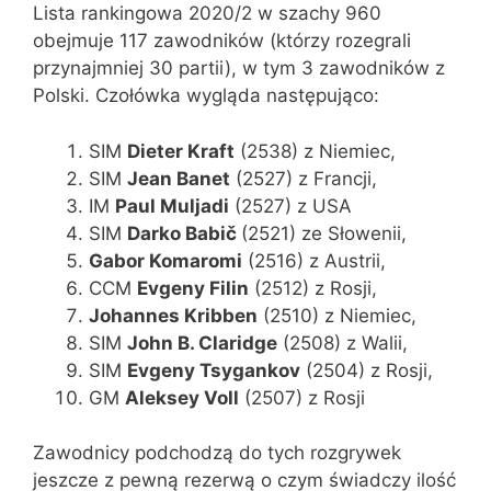
Lista rankingowa 2020/2 w szachy 960
obejmuje 117 zawodników (którzy rozegrali
przynajmniej 30 partii), w tym 3 zawodników z
Polski. Czołówka wygląda następująco:
SIM
Dieter Kraft
(2538) z Niemiec,
SIM
Jean Banet
(2527) z Francji,
IM
Paul Muljadi
(2527) z USA
SIM
Darko Babič
(2521) ze Słowenii,
Gabor Komaromi
(2516) z Austrii,
CCM
Evgeny Filin
(2512) z Rosji,
Johannes Kribben
(2510) z Niemiec,
SIM
John B. Claridge
(2508) z Walii,
SIM
Evgeny Tsygankov
(2504) z Rosji,
GM
Aleksey Voll
(2507) z Rosji
Zawodnicy podchodzą do tych rozgrywek
jeszcze z pewną rezerwą o czym świadczy ilość