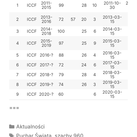
2011-
2011-10-
2012-
1
ICCF
99
28
10
2015
30
15
2013-
2013-03-
201
2
ICCF
72
57
20
3
2016
15
04-
2014-
2014-03-
201
3
ICCF
100
25
6
2018
15
05-
2015-
2015-03-
201
4
ICCF
97
25
9
2019
15
06-
2016-03-
201
5
ICCF
2016-?
88
26
4
15
07-
2017-03-
201
6
ICCF
2017-?
72
24
6
15
07-
2018-03-
201
7
ICCF
2018-?
79
28
4
15
07-
2019-03-
202
8
ICCF
2019-?
74
26
3
15
04-
2020-03-
9
ICCF
2020-?
60
6
15
===
Kategorie
Aktualności
Tagi
Puchar Świata
,
szachy 960