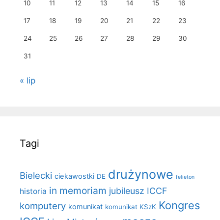
10
11
12
13
14
15
16
17
18
19
20
21
22
23
24
25
26
27
28
29
30
31
« lip
Tagi
drużynowe
Bielecki
ciekawostki
DE
felieton
in memoriam
jubileusz ICCF
historia
Kongres
komputery
komunikat
komunikat KSzK