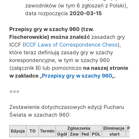
zawodników (w tym 6 zgłoszeń z Polski),
data rozpoczęcia
2020-03-15
Przepisy gry w szachy 960 (tzw.
Fischerowskie) można znaleźć
zasadach gry
ICCF (
ICCF Laws of Correspondence Chess
),
które teraz definiują zasady gry w szachy
korespondencyjne, w tym w szachy 960
(załącznik B) lub pomocniczo
na naszej stronie
w zakładce „
Przepisy gry w szachy 960
„.
===
Zestawienie dotychczasowych edycji Pucharu
Świata w szachach 960:
Zgłoszenia
Eliminacje
Półfi
Edycja
TO
Termin
Ogół
Zaw
Fed
POL
start
sta