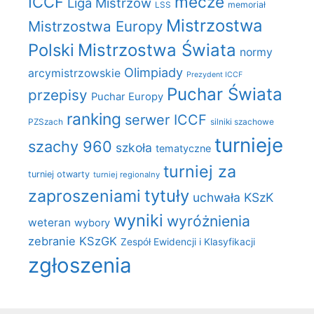
mecze
ICCF
Liga Mistrzów
LSS
memoriał
Mistrzostwa
Mistrzostwa Europy
Polski
Mistrzostwa Świata
normy
Olimpiady
arcymistrzowskie
Prezydent ICCF
Puchar Świata
przepisy
Puchar Europy
ranking
serwer ICCF
PZSzach
silniki szachowe
turnieje
szachy 960
szkoła
tematyczne
turniej za
turniej otwarty
turniej regionalny
zaproszeniami
tytuły
uchwała KSzK
wyniki
wyróżnienia
weteran
wybory
zebranie KSzGK
Zespół Ewidencji i Klasyfikacji
zgłoszenia