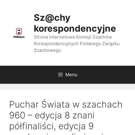
Przejdź
do
Sz@chy
treści
korespondencyjne
Strona internetowa Komisji Szachów
Korespondencyjnych Polskiego Związku
Szachowego
Menu
Puchar Świata w szachach
960 – edycja 8 znani
półfinaliści, edycja 9