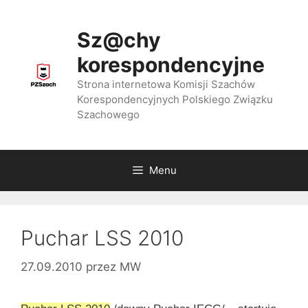
Przejdź
do
Sz@chy
treści
korespondencyjne
Strona internetowa Komisji Szachów
Korespondencyjnych Polskiego Związku
Szachowego
Menu
Puchar LSS 2010
27.09.2010
przez
MW