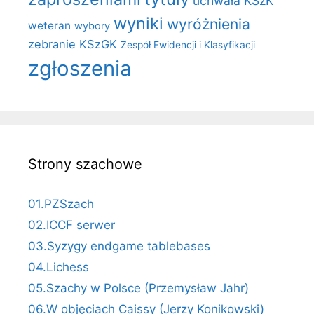
uchwała KSzK
wyniki
wyróżnienia
weteran
wybory
zebranie KSzGK
Zespół Ewidencji i Klasyfikacji
zgłoszenia
Strony szachowe
01.PZSzach
02.ICCF serwer
03.Syzygy endgame tablebases
04.Lichess
05.Szachy w Polsce (Przemysław Jahr)
06.W objęciach Caissy (Jerzy Konikowski)