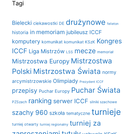
Tagi
drużynowe
Bielecki
ciekawostki
DE
felieton
in memoriam
jubileusz ICCF
historia
Kongres
komputery
komunikat
komunikat KSzK
mecze
ICCF
Liga Mistrzów
LSS
memoriał
Mistrzostwa
Mistrzostwa Europy
Polski
Mistrzostwa Świata
normy
Olimpiady
arcymistrzowskie
Prezydent ICCF
Puchar Świata
przepisy
Puchar Europy
ranking
serwer ICCF
PZSzach
silniki szachowe
turnieje
szachy 960
szkoła
tematyczne
turniej za
turniej otwarty
turniej regionalny
zaproszeniami
tytuły