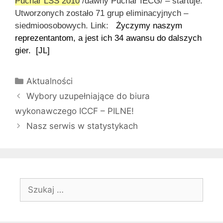
Puchar LSS 2010
/dawny Puchar IECG/ – startuje.
Utworzonych zostało 71 grup eliminacyjnych –
siedmioosobowych.
Link:
Życzymy naszym
reprezentantom, a jest ich 34 awansu do dalszych
gier. [JL]
Kategorie
Aktualności
Wybory uzupełniające do biura
wykonawczego ICCF – PILNE!
Nasz serwis w statystykach
Szukaj: