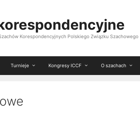
korespondencyjne
i Szachów Korespondencyjnych Polskiego Związku Szachowego
Turnieje
Kongresy ICCF
O szachach
jowe