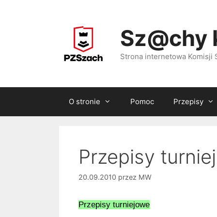
Przejdź
do
Sz@chy 
treści
Strona internetowa Komisj
O stronie
Pomoc
Przepisy
Przepisy turnie
20.09.2010
przez
MW
Przepisy turniejowe