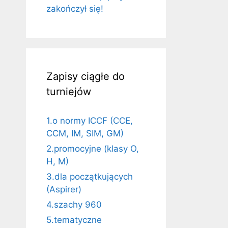
zakończył się!
Zapisy ciągłe do
turniejów
1.o normy ICCF (CCE,
CCM, IM, SIM, GM)
2.promocyjne (klasy O,
H, M)
3.dla początkujących
(Aspirer)
4.szachy 960
5.tematyczne