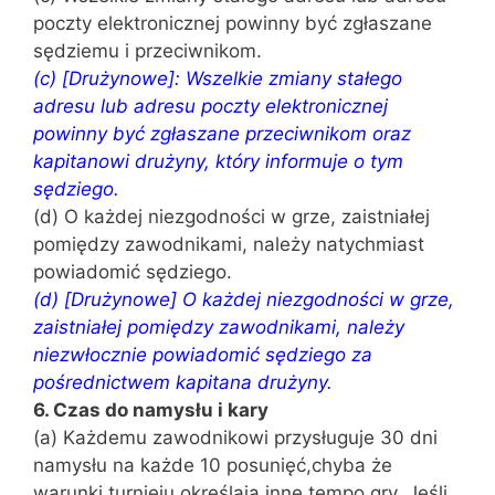
poczty elektronicznej powinny być zgłaszane
sędziemu i przeciwnikom.
(c) [Drużynowe]: Wszelkie zmiany stałego
adresu lub adresu poczty elektronicznej
powinny być zgłaszane przeciwnikom oraz
kapitanowi drużyny, który informuje o tym
sędziego.
(d) O każdej niezgodności w grze, zaistniałej
pomiędzy zawodnikami, należy natychmiast
powiadomić sędziego.
(d) [Drużynowe] O każdej niezgodności w grze,
zaistniałej pomiędzy zawodnikami, należy
niezwłocznie powiadomić sędziego za
pośrednictwem kapitana drużyny.
6. Czas do namysłu i kary
(a) Każdemu zawodnikowi przysługuje 30 dni
namysłu na każde 10 posunięć,chyba że
warunki turnieju określają inne tempo gry. Jeśli