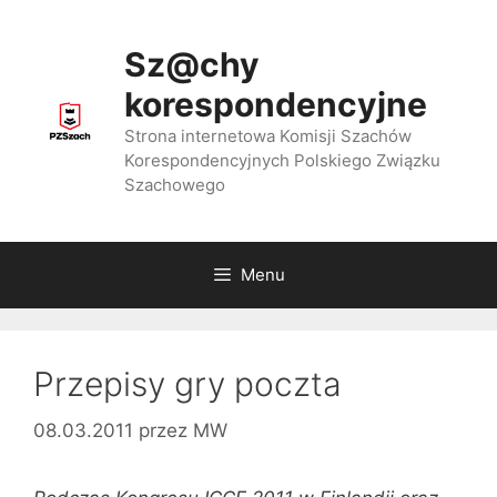
Przejdź
do
Sz@chy
treści
korespondencyjne
Strona internetowa Komisji Szachów
Korespondencyjnych Polskiego Związku
Szachowego
Menu
Przepisy gry poczta
08.03.2011
przez
MW