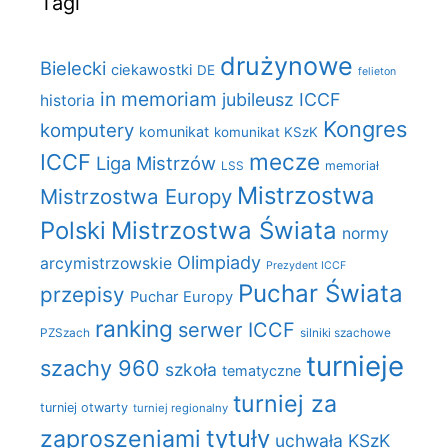
Tagi
drużynowe
Bielecki
ciekawostki
DE
felieton
in memoriam
jubileusz ICCF
historia
Kongres
komputery
komunikat
komunikat KSzK
mecze
ICCF
Liga Mistrzów
LSS
memoriał
Mistrzostwa
Mistrzostwa Europy
Polski
Mistrzostwa Świata
normy
Olimpiady
arcymistrzowskie
Prezydent ICCF
Puchar Świata
przepisy
Puchar Europy
ranking
serwer ICCF
PZSzach
silniki szachowe
turnieje
szachy 960
szkoła
tematyczne
turniej za
turniej otwarty
turniej regionalny
zaproszeniami
tytuły
uchwała KSzK