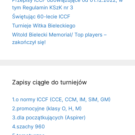
Przepisy ICCF obowiązujące od 01.12.2022, w
tym Regulamin KSzK nr 3
Świętując 60-lecie ICCF
Turnieje Witka Bieleckiego
Witold Bielecki Memorial/ Top players –
zakończył się!
Zapisy ciągłe do turniejów
1.o normy ICCF (CCE, CCM, IM, SIM, GM)
2.promocyjne (klasy O, H, M)
3.dla początkujących (Aspirer)
4.szachy 960