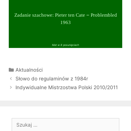
–
Zadanie szachowe: Pieter ten Cate
Problembled
1963
Mat w 8 posunięciach
Kategorie
Aktualności
Słowo do regulaminów z 1984r
Indywidualne Mistrzostwa Polski 2010/2011
Szukaj: