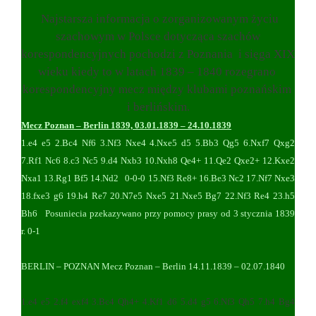
Najstarsza informacja o zorganizowanym życiu
szachowym w Polsce dotycząca szachów
korespondencyjnych pochodzi z Poznania i sięga XIX
wieku kiedy to w latach 1839 – 1840 rozegrano
korespondencyjny mecz między klubami poznańskim
i berlińskim.
Mecz Poznan – Berlin 1839, 03.01.1839 – 24.10.1839
1.e4 e5 2.Bc4 Nf6 3.Nf3 Nxe4 4.Nxe5 d5 5.Bb3 Qg5 6.Nxf7 Qxg2
7.Rf1 Nc6 8.c3 Nc5 9.d4 Nxb3 10.Nxh8 Qe4+ 11.Qe2 Qxe2+ 12.Kxe2
Nxa1 13.Rg1 Bf5 14.Nd2 0-0-0 15.Nf3 Re8+ 16.Be3 Nc2 17.Nf7 Nxe3
18.fxe3 g6 19.h4 Re7 20.N7e5 Nxe5 21.Nxe5 Bg7 22.Nf3 Re4 23.h5
Bh6 Posuniecia pzekazywano przy pomocy prasy od 3 stycznia 1839
r. 0-1
BERLIN – POZNAN Mecz Poznan – Berlin 14.11.1839 – 02.07.1840
1.e4 e5 2.f4 exf4 3.Bc4 Qh4+ 4.Kf1 d6 5.d4 g5 6.Nf3 Qh5 7.h4 Bg4