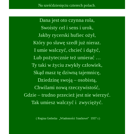
Na sześćdziesięciu czterech polach.
Dana jest oto czynna rola,
Swoisty cel i sens i urok,
Jakby rycerski hufiec ożył,
Który po sławę szedł już nieraz.
I umie walczyć, chcieć i dążyć,
Lub pożytecznie też umierać …
Ty taki w życiu zwykły człowiek,
Skąd masz tę dziwną tajemnicę,
Dziedzinę swoją – osobistą,
Chwilami nową rzeczywistość,
Gdzie – trudno przecież jest nie wierzyć.
Tak umiesz walczyć i zwyciężyć
.
( Regina Gerlecka „Wiadomości Szachowe” 1937 r.)