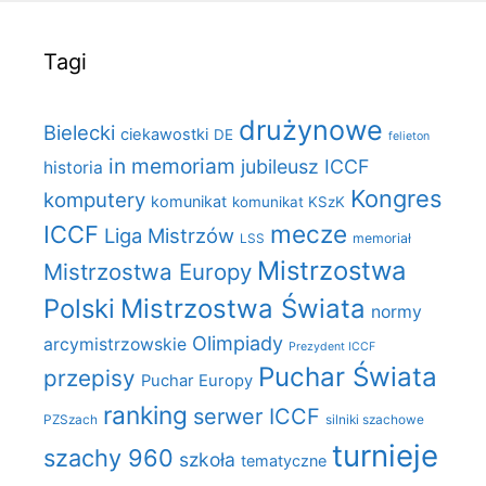
Tagi
drużynowe
Bielecki
ciekawostki
DE
felieton
in memoriam
jubileusz ICCF
historia
Kongres
komputery
komunikat
komunikat KSzK
mecze
ICCF
Liga Mistrzów
LSS
memoriał
Mistrzostwa
Mistrzostwa Europy
Polski
Mistrzostwa Świata
normy
Olimpiady
arcymistrzowskie
Prezydent ICCF
Puchar Świata
przepisy
Puchar Europy
ranking
serwer ICCF
PZSzach
silniki szachowe
turnieje
szachy 960
szkoła
tematyczne