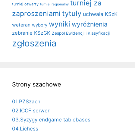
turniej za
turniej otwarty
turniej regionalny
zaproszeniami
tytuły
uchwała KSzK
wyniki
wyróżnienia
weteran
wybory
zebranie KSzGK
Zespół Ewidencji i Klasyfikacji
zgłoszenia
Strony szachowe
01.PZSzach
02.ICCF serwer
03.Syzygy endgame tablebases
04.Lichess