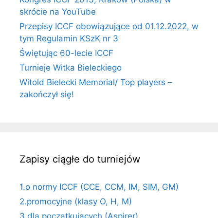
skrócie na YouTube
Przepisy ICCF obowiązujące od 01.12.2022, w
tym Regulamin KSzK nr 3
Świętując 60-lecie ICCF
Turnieje Witka Bieleckiego
Witold Bielecki Memorial/ Top players –
zakończył się!
Zapisy ciągłe do turniejów
1.o normy ICCF (CCE, CCM, IM, SIM, GM)
2.promocyjne (klasy O, H, M)
3.dla początkujących (Aspirer)