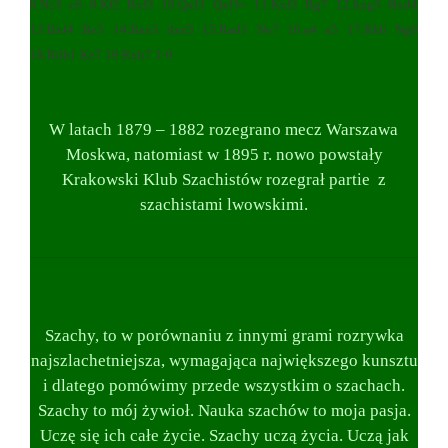
8.Nc3 c6 9.Kf2 Bxf3 10.Qxf3 Qxf3+ 11.Kxf3 Bg7 12.hxg5 Bxd4
13.Bxf4 Be5 14.Bxe5 dxe5 15.Rad1 Ne7 16.a4 a5 17.Rh6 Ng6
18.Rdh1 Ke7 19.Rxh7 1-0
W latach 1879 – 1882 rozegrano mecz Warszawa
Moskwa, natomiast w 1895 r. nowo powstały
Krakowski Klub Szachistów rozegrał partie z
szachistami lwowskimi.
Szachy, to w porównaniu z innymi grami rozrywka
najszlachetniejsza, wymagająca największego kunsztu
i dlatego pomówimy przede wszystkim o szachach.
Szachy to mój żywioł. Nauka szachów to moja pasja.
Uczę się ich całe życie. Szachy uczą życia. Uczą jak