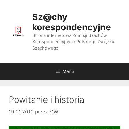
Przejdź
do
Sz@chy
treści
korespondencyjne
Strona internetowa Komisji Szachów
Korespondencyjnych Polskiego Związku
Szachowego
Menu
Powitanie i historia
19.01.2010
przez
MW