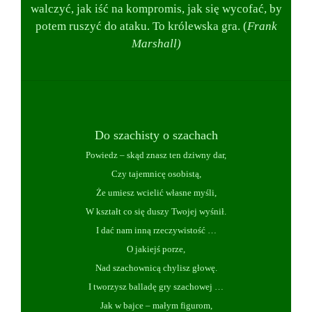
walczyć, jak iść na kompromis, jak się wycofać, by
potem ruszyć do ataku. To królewska gra.
(
Frank
Marshall)
Do szachisty o szachach
Powiedz – skąd znasz ten dziwny dar,
Czy tajemnicę osobistą,
Że umiesz wcielić własne myśli,
W kształt co się duszy Twojej wyśnił.
I dać nam inną rzeczywistość …
O jakiejś porze,
Nad szachownicą chylisz głowę.
I tworzysz balladę gry szachowej …
Jak w bajce – małym figurom,