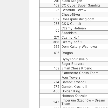
291
Black Dragon
169
CC Cyber Super Gambits
25
Centrum-Tczew
Chess4Ever
352
Chesspublishing.com
255
CK & Gambit
Czarny Hetman
65
Szachista
271
Czarny Koń
363
Czarny Koń 2
262
Dom Kultury Wschowa
416
Dragon
DybyTorunskie.pl
Eager Beavers
169
Email Chess Krosno
Fianchetto Chess Team
Four Towers
274
Gambit Krosno I
272
Gambit Krosno II
486
Golden King
Hetman Koszalin
Imperium Szachów – Dream
247
Team