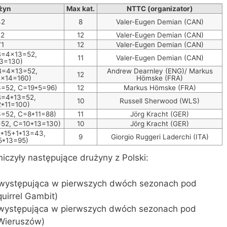
żyn
Max kat.
NTTC (organizator)
42
8
Valer-Eugen Demian (CAN)
22
12
Valer-Eugen Demian (CAN)
71
12
Valer-Eugen Demian (CAN)
 B=4×13=52,
11
Valer-Eugen Demian (CAN)
3=130)
 B=4×13=52,
Andrew Dearnley (ENG)/ Markus
12
×14=160)
Hömske (FRA)
3=52, C=19*5=96)
12
Markus Hömske (FRA)
 B=4*13=52,
10
Russell Sherwood (WLS)
*11=100)
3=52, C=8*11=88)
11
Jörg Kracht (GER)
=52, C=10*13=130)
10
Jörg Kracht (GER)
2*15+1*13=43,
9
Giorgio Ruggeri Laderchi (ITA)
5*13=95)
iczyły następujące drużyny z Polski:
występująca w pierwszych dwóch sezonach pod
uirrel Gambit)
występująca w pierwszych dwóch sezonach pod
Wieruszów)