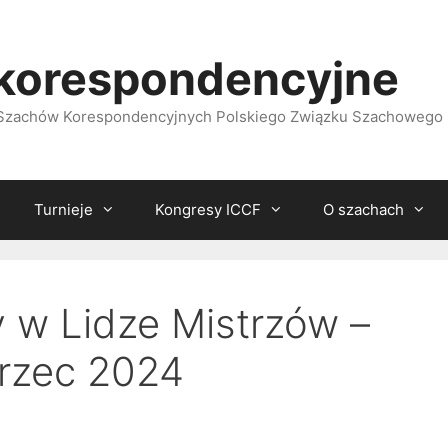
korespondencyjne
i Szachów Korespondencyjnych Polskiego Związku Szachowego
Turnieje
Kongresy ICCF
O szachach
y w Lidze Mistrzów –
arzec 2024