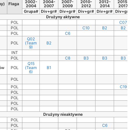
2002-
2004-
2007-
2010-
2012-
2015-
ny)
Flaga
2004
2007
2009
2012
2014
2017
Grupa#
Div+gr#
Div+gr#
Div+gr#
Div+gr#
Div+gr
Drużyny aktywne
POL
C07
POL
C10
B2
B2
POL
C6
Q02
POL
(Team
B2
9)
INT
POL
C8
B3
B3
B3
Q15
zów
POL
(Team
B1
6)
POL
POL
C19
POL
POL
POL
POL
Drużyny nieaktywne
POL
POL
C6