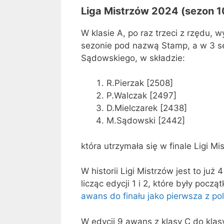
Liga Mistrzów 2024 (sezon 1
W klasie A, po raz trzeci z rzędu, 
sezonie pod nazwą Stamp, a w 3 s
Sądowskiego, w składzie:
R.Pierzak [2508]
P.Walczak [2497]
D.Mielczarek [2438]
M.Sądowski [2442]
która utrzymała się w finale Ligi M
W historii Ligi Mistrzów jest to już 
licząc edycji 1 i 2, które były poc
awans do finału jako pierwsza z po
W edycji 9 awans z klasy C do klas