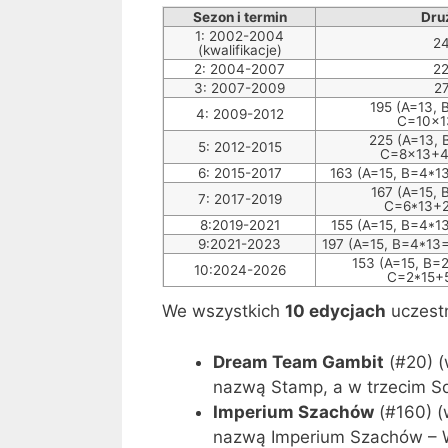
Sezon i termin
Dru
1: 2002-2004
2
(kwalifikacje)
2: 2004-2007
2
3: 2007-2009
2
195 (A=13,
4: 2009-2012
C=10×1
225 (A=13,
5: 2012-2015
C=8×13+4
6: 2015-2017
163 (A=15, B=4*1
167 (A=15,
7: 2017-2019
C=6*13+2
8:2019-2021
155 (A=15, B=4*1
9:2021-2023
197 (A=15, B=4*13
153 (A=15, B=
10:2024-2026
C=2*15+
We wszystkich
10 edycjach
uczestn
Dream Team Gambit
(#20) (
nazwą Stamp, a w trzecim Sq
Imperium Szachów
(#160) (
nazwą Imperium Szachów – 