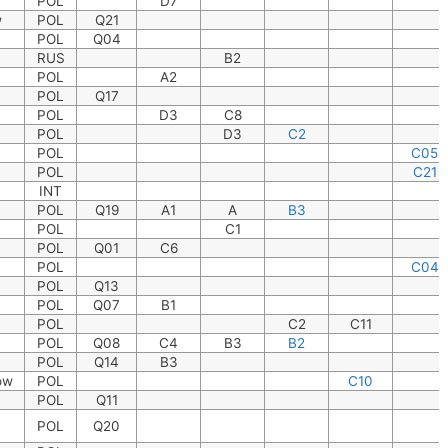
POL
D7
w
POL
Q21
POL
Q04
RUS
B2
POL
A2
POL
Q17
POL
D3
C8
POL
D3
C2
POL
C05
POL
C21
INT
POL
Q19
A1
A
B3
POL
C1
POL
Q01
C6
POL
C04
POL
Q13
POL
Q07
B1
POL
C2
C11
POL
Q08
C4
B3
B2
POL
Q14
B3
ów
POL
C10
POL
Q11
POL
Q20