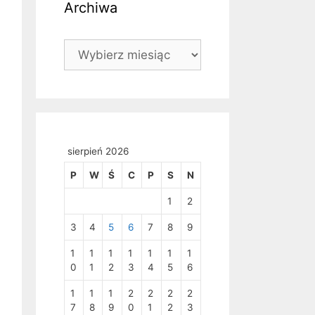
Archiwa
Archiwa
C5
B4
B4
C4
sierpień 2026
P
W
Ś
C
P
S
N
1
2
3
4
5
6
7
8
9
1
1
1
1
1
1
1
0
1
2
3
4
5
6
1
1
1
2
2
2
2
7
8
9
0
1
2
3