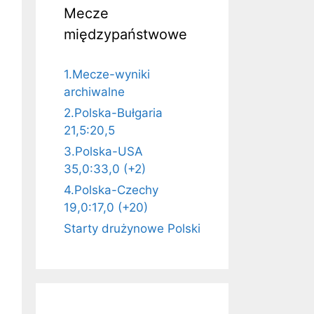
Mecze
międzypaństwowe
C1
1.Mecze-wyniki
archiwalne
2.Polska-Bułgaria
21,5:20,5
3.Polska-USA
35,0:33,0 (+2)
C3
4.Polska-Czechy
19,0:17,0 (+20)
C1
Starty drużynowe Polski
C6