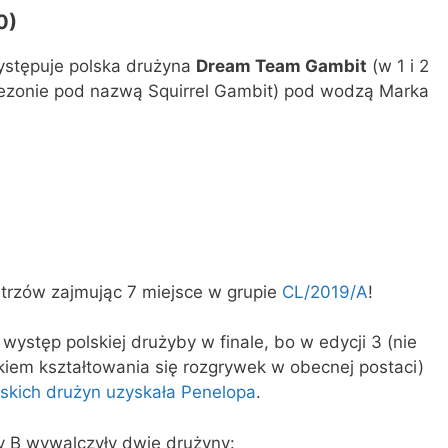
0)
występuje polska drużyna
Dream Team Gambit
(w 1 i 2
ezonie pod nazwą Squirrel Gambit) pod wodzą Marka
istrzów zajmując 7 miejsce w grupie
CL/2019/A
!
4 występ polskiej drużyby w finale, bo w edycji 3 (nie
zątkiem kształtowania się rozgrywek w obecnej postaci)
lskich drużyn uzyskała Penelopa
.
y B wywalczyły dwie drużyny: