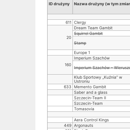
ID drużyny
Nazwa drużyny (w tym zmia
611
Clergy
Dream Team Gambit
Squirrel Gambit
20
Stamp
Europe 1
Imperium Szachów
160
Imperium Szachów – Wierus
Klub Sportowy „Kuźnia” w
Ustroniu
633
Memento Gambit
Saber and a glass
Szczecin-Team II
Szczecin-Team
Tomasovia
Aera Control Kings
449
Argonauts