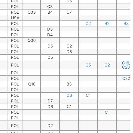
POL
D6
POL
C3
POL
Q03
B4
C7
USA
POL
C2
B2
B3
POL
D3
POL
D4
POL
Q06
POL
D6
C2
POL
D5
POL
D5
C18
,
POL
C5
C2
C23
POL
POL
C22
POL
Q16
B3
POL
POL
D6
C1
POL
D7
POL
D6
C1
POL
C1
POL
POL
D2