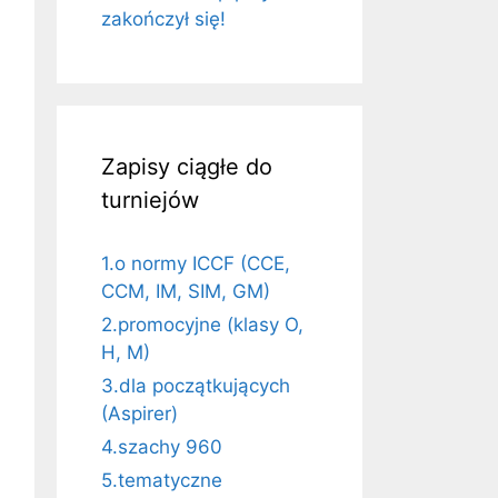
zakończył się!
Zapisy ciągłe do
turniejów
1.o normy ICCF (CCE,
CCM, IM, SIM, GM)
2.promocyjne (klasy O,
H, M)
3.dla początkujących
(Aspirer)
4.szachy 960
5.tematyczne
6
Sezon 7
Sezon 8
Sezon 9
Sezon 10