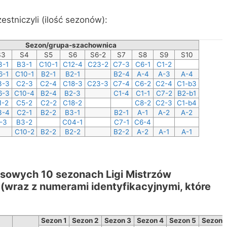
stniczyli (ilość sezonów):
Sezon/grupa-szachownica
S3
S4
S5
S6
S6-2
S7
S8
S9
S10
3-1
B3-1
C10-1
C12-4
C23-2
C7-3
C6-1
C1-2
6-1
C10-1
B2-1
B2-1
B2-4
A-4
A-3
A-4
3-3
C2-3
C2-4
C18-3
C23-3
C7-4
C6-2
C2-4
C1-b3
6-3
C10-4
B2-4
B2-3
C1-4
C1-1
C7-2
B2-b1
1-2
C5-2
C2-2
C18-2
C8-2
C2-3
C1-b4
3-4
C2-1
B2-2
B3-1
B2-1
A-1
A-2
A-2
-3
B3-2
C04-1
C7-1
C6-4
C10-2
B2-2
B2-2
B2-2
A-2
A-1
A-1
sowych 10 sezonach Ligi Mistrzów
(wraz z numerami identyfikacyjnymi, które
Sezon 1
Sezon 2
Sezon 3
Sezon 4
Sezon 5
Sezon 