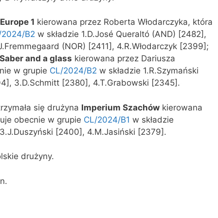
Europe 1
kierowana przez Roberta Włodarczyka, która
/2024/B2
w składzie 1.D.José Queraltó (AND) [2482],
.J.Fremmegaard (NOR) [2411], 4.R.Włodarczyk [2399];
Saber and a glass
kierowana przez Dariusza
cnie w grupie
CL/2024/B2
w składzie 1.R.Szymański
4], 3.D.Schmitt [2380], 4.T.Grabowski [2345].
trzymała się drużyna
Imperium Szachów
kierowana
tuje obecnie w grupie
CL/2024/B1
w składzie
, 3.J.Duszyński [2400], 4.M.Jasiński [2379].
lskie drużyny.
n.