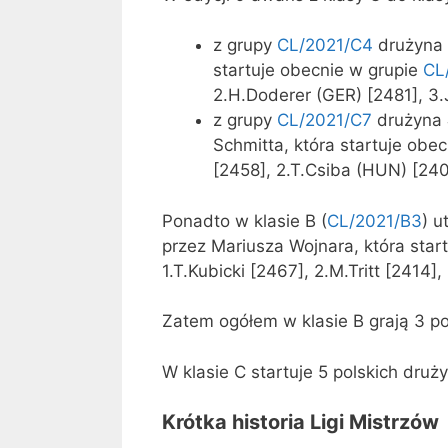
z grupy
CL/2021/C4
drużyna
startuje obecnie w grupie
CL
2.H.Doderer (GER) [2481], 3
z grupy
CL/2021/C7
drużyna
Schmitta, która startuje obe
[2458], 2.T.Csiba (HUN) [240
Ponadto w klasie B (
CL/2021/B3
) u
przez Mariusza Wojnara, która star
1.T.Kubicki [2467], 2.M.Tritt [2414]
Zatem ogółem w klasie B grają 3 po
W klasie C startuje 5 polskich druży
Krótka historia Ligi Mistrzów