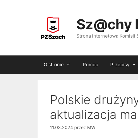
Przejdź
do
Sz@chy 
treści
Strona internetowa Komisj
O stronie
Pomoc
Przepisy
Polskie drużyn
aktualizacja m
11.03.2024
przez
MW