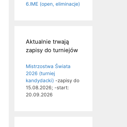
2017-
2019-
2021-
2024-
6.IME (open, eliminacje)
2019
2021
2023
2026
#
Div+gr#
Div+gr#
Div+gr#
Div+gr#
C2
C7
C8
C7
B2
A
A
A
Aktualnie trwają
zapisy do turniejów
C4
B2
C1
C1
B3
B1
Mistrzostwa Świata
2026 (turniej
C6
kandydacki)
-zapisy do
C4
C4
C4
C4
15.08.2026; -start:
C7
B2
20.09.2026
C1
C8
C2
C5
B1
C3
C6