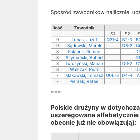
Spośród zawodników najliczniej ucze
Ilość
Zawodnik
S1
S2
9
Lubas, Józef
Q21-4
B2-3
B
9
Sądowski, Marek
D6-2
C
8
Kolanek, Roman
D
8
Szymański, Robert
D
8
Turczyński, Marian
D6-2
C
8
Walczak, Piotr
D
7
Makowski, Tomasz
Q06-3
D4-4
A
7
Pierzak, Rafael
===
Polskie drużyny w dotychcza
uszeregowane alfabetycznie 
obecnie już nie obowiązują):