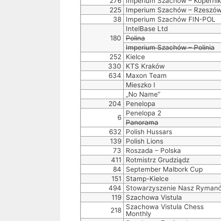
276
Imperium Szachów – Kopernik
225
Imperium Szachów – Rzeszó
38
Imperium Szachów FIN-POL
IntelBase Ltd
180
Polina
Imperium Szachów – Polinia
252
Kielce
330
KTS Kraków
634
Maxon Team
Mieszko I
„No Name”
204
Penelopa
Penelopa 2
6
Panorama
632
Polish Hussars
139
Polish Lions
73
Roszada – Polska
411
Rotmistrz Grudziądz
84
September Malbork Cup
151
Stamp-Kielce
494
Stowarzyszenie Nasz Ryman
119
Szachowa Vistula
Szachowa Vistula Chess
218
Monthly