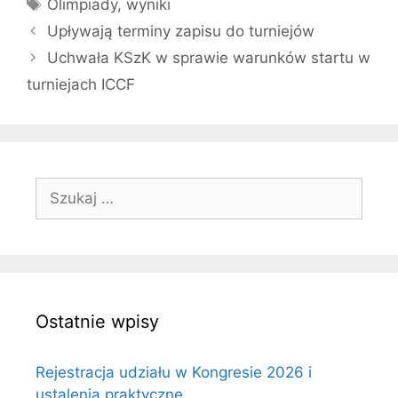
Tagi
Olimpiady
,
wyniki
Upływają terminy zapisu do turniejów
Uchwała KSzK w sprawie warunków startu w
turniejach ICCF
Szukaj:
Ostatnie wpisy
Rejestracja udziału w Kongresie 2026 i
ustalenia praktyczne