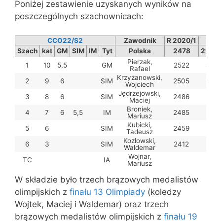
Poniżej zestawienie uzyskanych wyników na
poszczególnych szachownicach:
CCO22/S2
Zawodnik
R 2020/1
pkt
Szach
kat
GM
SIM
IM
Tyt
Polska
2478
29,5/
Pierzak,
1
10
5,5
GM
2522
4,5/
Rafael
Krzyżanowski,
2
9
6
SIM
2505
4,5/
Wojciech
Jędrzejowski,
3
8
6
SIM
2486
5,0/
Maciej
Broniek,
4
7
6
5,5
IM
2485
5,0/
Mariusz
Kubicki,
5
6
SIM
2459
5,5/
Tadeusz
Kozłowski,
6
3
SIM
2412
5,0/
Waldemar
Wojnar,
TC
IA
Mariusz
W składzie było trzech brązowych medalistów
olimpijskich z
finału 13 Olimpiady
(koledzy
Wojtek, Maciej i Waldemar) oraz trzech
brązowych medalistów olimpijskich z
finału 19