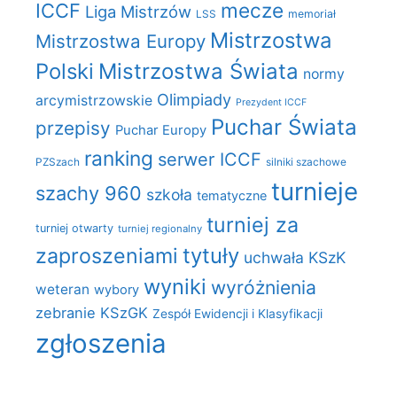
mecze
ICCF
Liga Mistrzów
LSS
memoriał
Mistrzostwa
Mistrzostwa Europy
Polski
Mistrzostwa Świata
normy
Olimpiady
arcymistrzowskie
Prezydent ICCF
Puchar Świata
przepisy
Puchar Europy
ranking
serwer ICCF
PZSzach
silniki szachowe
turnieje
szachy 960
szkoła
tematyczne
turniej za
turniej otwarty
turniej regionalny
zaproszeniami
tytuły
uchwała KSzK
wyniki
wyróżnienia
weteran
wybory
zebranie KSzGK
Zespół Ewidencji i Klasyfikacji
zgłoszenia