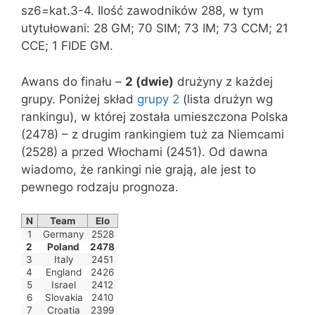
sz6=kat.3-4. Ilość zawodników 288, w tym
utytułowani: 28 GM; 70 SIM; 73 IM; 73 CCM; 21
CCE; 1 FIDE GM.
Awans do finału –
2 (dwie)
drużyny z każdej
grupy. Poniżej skład
grupy 2
(lista drużyn wg
rankingu), w której została umieszczona Polska
(2478) – z drugim rankingiem tuż za Niemcami
(2528) a przed Włochami (2451). Od dawna
wiadomo, że rankingi nie grają, ale jest to
pewnego rodzaju prognoza.
N
Team
Elo
1
Germany
2528
2
Poland
2478
3
Italy
2451
4
England
2426
5
Israel
2412
6
Slovakia
2410
7
Croatia
2399