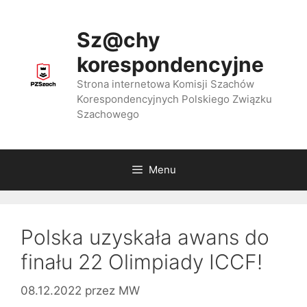
Przejdź
do
Sz@chy
treści
korespondencyjne
Strona internetowa Komisji Szachów
Korespondencyjnych Polskiego Związku
Szachowego
Menu
Polska uzyskała awans do
finału 22 Olimpiady ICCF!
08.12.2022
przez
MW