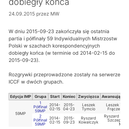
dobiegły końca
24.09.2015
przez
MW
W dniu 2015-09-23 zakończyła się ostatnia
partia i półfinały 59 Indywidualnych Mistrzostw
Polski w szachach korespondencyjnych
dobiegły końca (w terminie od 2014-02-15 do
2015-09-23).
Rozgrywki przeprowadzone zostały na serwerze
ICCF w dwóch grupach.
Edycja IMP
Grupa
Start
Koniec
Zwycięzca
Awansujący d
1
2014-
2015-
Leszek
Leszek Tymc
Półfinał
02-15
04-23
Tymcio
Frączek i 
59MP
59MP
2
Ryszard Kowal
2014-
2015-
Ryszard
Półfinał
Szczepania
02-15
09-23
Kowalczyk
59MP
Mako