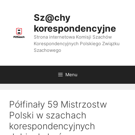
Przejdź
do
Sz@chy
treści
korespondencyjne
Strona internetowa Komisji Szachów
Korespondencyjnych Polskiego Związku
Szachowego
Menu
Półfinały 59 Mistrzostw
Polski w szachach
korespondencyjnych