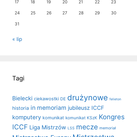
17
18
19
20
21
22
23
24
25
26
27
28
29
30
31
« lip
Tagi
drużynowe
Bielecki
ciekawostki
DE
felieton
in memoriam
jubileusz ICCF
historia
Kongres
komputery
komunikat
komunikat KSzK
mecze
ICCF
Liga Mistrzów
LSS
memoriał