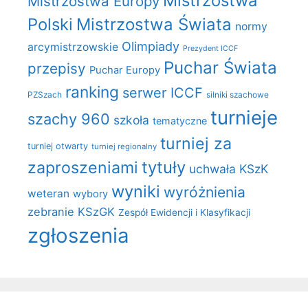
Mistrzostwa
Mistrzostwa Europy
Polski
Mistrzostwa Świata
normy
Olimpiady
arcymistrzowskie
Prezydent ICCF
Puchar Świata
przepisy
Puchar Europy
ranking
serwer ICCF
PZSzach
silniki szachowe
turnieje
szachy 960
szkoła
tematyczne
turniej za
turniej otwarty
turniej regionalny
zaproszeniami
tytuły
uchwała KSzK
wyniki
wyróżnienia
weteran
wybory
zebranie KSzGK
Zespół Ewidencji i Klasyfikacji
zgłoszenia