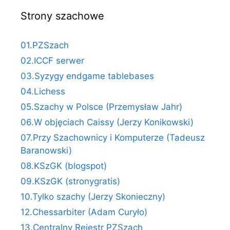
Strony szachowe
01.PZSzach
02.ICCF serwer
03.Syzygy endgame tablebases
04.Lichess
05.Szachy w Polsce (Przemysław Jahr)
06.W objęciach Caissy (Jerzy Konikowski)
07.Przy Szachownicy i Komputerze (Tadeusz
Baranowski)
08.KSzGK (blogspot)
09.KSzGK (stronygratis)
10.Tylko szachy (Jerzy Skonieczny)
12.Chessarbiter (Adam Curyło)
13.Centralny Rejestr PZSzach