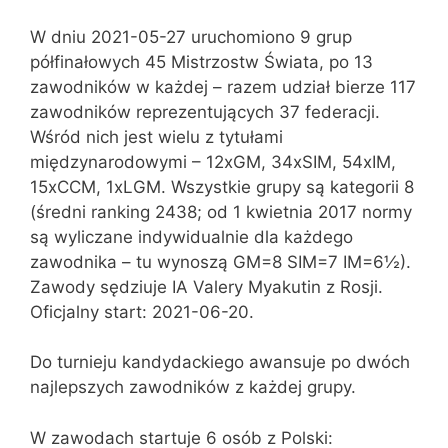
W dniu 2021-05-27 uruchomiono 9 grup
półfinałowych 45 Mistrzostw Świata, po 13
zawodników w każdej – razem udział bierze 117
zawodników reprezentujących 37 federacji.
Wśród nich jest wielu z tytułami
międzynarodowymi – 12xGM, 34xSIM, 54xIM,
15xCCM, 1xLGM. Wszystkie grupy są kategorii 8
(średni ranking 2438; od 1 kwietnia 2017 normy
są wyliczane indywidualnie dla każdego
zawodnika – tu wynoszą GM=8 SIM=7 IM=6½).
Zawody sędziuje IA Valery Myakutin z Rosji.
Oficjalny start: 2021-06-20.
Do turnieju kandydackiego awansuje po dwóch
najlepszych zawodników z każdej grupy.
W zawodach startuje 6 osób z Polski: