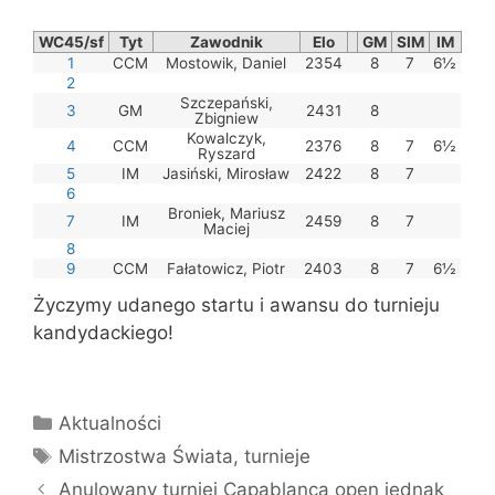
WC45/sf
Tyt
Zawodnik
Elo
GM
SIM
IM
1
CCM
Mostowik, Daniel
2354
8
7
6½
2
Szczepański,
3
GM
2431
8
Zbigniew
Kowalczyk,
4
CCM
2376
8
7
6½
Ryszard
5
IM
Jasiński, Mirosław
2422
8
7
6
Broniek, Mariusz
7
IM
2459
8
7
Maciej
8
9
CCM
Fałatowicz, Piotr
2403
8
7
6½
Życzymy udanego startu i awansu do turnieju
kandydackiego!
Kategorie
Aktualności
Tagi
Mistrzostwa Świata
,
turnieje
Anulowany turniej Capablanca open jednak