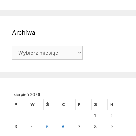
Archiwa
Archiwa
sierpień 2026
P
W
Ś
C
P
S
N
1
2
3
4
5
6
7
8
9