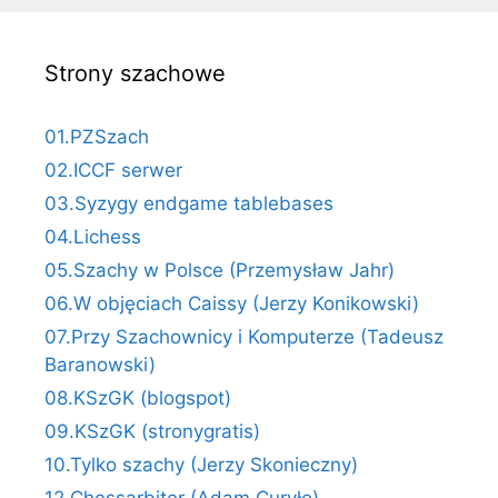
Strony szachowe
01.PZSzach
02.ICCF serwer
03.Syzygy endgame tablebases
04.Lichess
05.Szachy w Polsce (Przemysław Jahr)
06.W objęciach Caissy (Jerzy Konikowski)
07.Przy Szachownicy i Komputerze (Tadeusz
Baranowski)
08.KSzGK (blogspot)
09.KSzGK (stronygratis)
10.Tylko szachy (Jerzy Skonieczny)