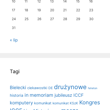
10
11
12
13
14
15
16
17
18
19
20
21
22
23
24
25
26
27
28
29
30
31
« lip
Tagi
drużynowe
Bielecki
ciekawostki
DE
felieton
in memoriam
jubileusz ICCF
historia
Kongres
komputery
komunikat
komunikat KSzK