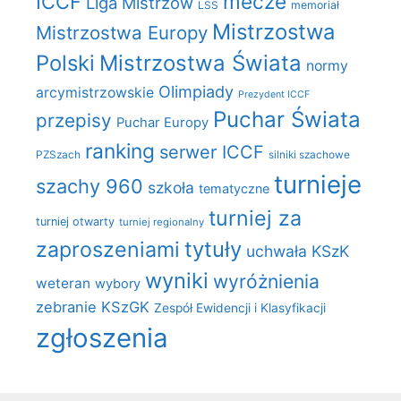
mecze
ICCF
Liga Mistrzów
LSS
memoriał
Mistrzostwa
Mistrzostwa Europy
Polski
Mistrzostwa Świata
normy
Olimpiady
arcymistrzowskie
Prezydent ICCF
Puchar Świata
przepisy
Puchar Europy
ranking
serwer ICCF
PZSzach
silniki szachowe
turnieje
szachy 960
szkoła
tematyczne
turniej za
turniej otwarty
turniej regionalny
zaproszeniami
tytuły
uchwała KSzK
wyniki
wyróżnienia
weteran
wybory
zebranie KSzGK
Zespół Ewidencji i Klasyfikacji
zgłoszenia