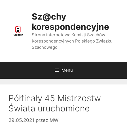
Przejdź
do
Sz@chy
treści
korespondencyjne
Strona internetowa Komisji Szachów
Korespondencyjnych Polskiego Związku
Szachowego
Menu
Półfinały 45 Mistrzostw
Świata uruchomione
29.05.2021
przez
MW