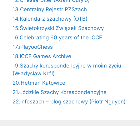
12.Chessarbiter (Adam Curyło)
13.Centralny Rejestr PZSzach
14.Kalendarz szachowy (OTB)
15.Świętokrzyski Związek Szachowy
16.Celebrating 60 years of the ICCF
17.iPlayooChess
18.ICCF Games Archive
19.Szachy korespondencyjne w moim życiu
(Władysław Król)
20.Hetman Katowice
21.Łódzkie Szachy Korespondencyjne
22.infoszach – blog szachowy (Piotr Nguyen)