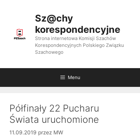
Przejdź
do
Sz@chy
treści
korespondencyjne
Strona internetowa Komisji Szachów
Korespondencyjnych Polskiego Związku
Szachowego
Menu
Półfinały 22 Pucharu
Świata uruchomione
11.09.2019
przez
MW