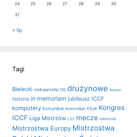
24
25
26
27
28
29
30
31
« lip
Tagi
drużynowe
Bielecki
ciekawostki
DE
felieton
in memoriam
jubileusz ICCF
historia
Kongres
komputery
komunikat
komunikat KSzK
mecze
ICCF
Liga Mistrzów
LSS
memoriał
Mistrzostwa
Mistrzostwa Europy