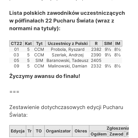
Lista polskich zawodników uczestniczących
w półfinałach 22 Pucharu Świata (wraz z
normami na tytuły):
CT22
Kat
Tyt
Uczestnicy z Polski
R
SIM
IM
01
5
CCM
Probola, Ryszard
2382
9½
8½
03
5
CCM
Szerlak, Andrzej
2390
9½
8½
05
5
SIM
Baranowski, Tadeusz
2405
09
5
CCM
Malinowski, Damian
2332
9½
8½
Życzymy awansu do finału!
===
Zestawienie dotychczasowych edycji Pucharu
Świata:
Zgłoszenia
Edycja
Tr
TO
Organizator
Okres
Ogółem
Zawod
Fed