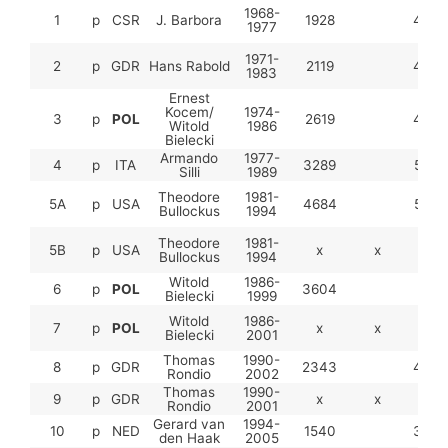
1968-
1
p
CSR
J. Barbora
1928
43
1977
1971-
2
p
GDR
Hans Rabold
2119
42
1983
Ernest
Kocem/
1974-
3
p
POL
2619
43
Witold
1986
Bielecki
Armando
1977-
4
p
ITA
3289
58
Silli
1989
Theodore
1981-
5A
p
USA
4684
57
Bullockus
1994
Theodore
1981-
5B
p
USA
x
x
x
Bullockus
1994
Witold
1986-
6
p
POL
3604
Bielecki
1999
Witold
1986-
7
p
POL
x
x
x
Bielecki
2001
Thomas
1990-
8
p
GDR
2343
40
Rondio
2002
Thomas
1990-
9
p
GDR
x
x
x
Rondio
2001
Gerard van
1994-
10
p
NED
1540
36
den Haak
2005