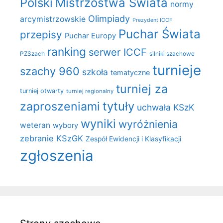
Polski
Mistrzostwa Świata
normy
Olimpiady
arcymistrzowskie
Prezydent ICCF
Puchar Świata
przepisy
Puchar Europy
ranking
serwer ICCF
PZSzach
silniki szachowe
turnieje
szachy 960
szkoła
tematyczne
turniej za
turniej otwarty
turniej regionalny
zaproszeniami
tytuły
uchwała KSzK
wyniki
wyróżnienia
weteran
wybory
zebranie KSzGK
Zespół Ewidencji i Klasyfikacji
zgłoszenia