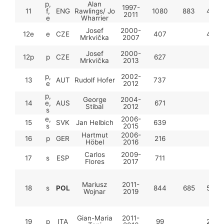
p,
Alan
1997-
11
f,
ENG
Rawlings/ Jo
1080
883
49
2011
e
Wharrier
Josef
2000-
12e
e
CZE
407
49
Mrkvička
2007
Josef
2000-
12p
p
CZE
627
Mrkvička
2013
p,
2002-
13
AUT
Rudolf Hofer
737
e
2012
p,
George
2004-
14
e,
AUS
671
Stibal
2012
s
e,
2006-
15
SVK
Jan Helbich
639
s
2015
Hartmut
2006-
16
p
GER
216
Höbel
2016
Carlos
2009-
17
s
ESP
711
Flores
2017
Mariusz
2011-
18
s
POL
844
685
53
Wojnar
2019
Gian-Maria
2011-
19
p
ITA
99
20