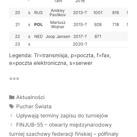
Tani
2016
Andrey
20
s
RUS
2013-?
1001
816
55
Pavlikov
Mariusz
21
s
POL
2015-?
928
718
52
Wojnar
22
s
NED
Joop Jansen
2017-?
871
23
s
2020-?
Legenda: Tr=transmisja, p=poczta, f=fax,
e=poczta elektroniczna, s=serwer
===
Kategorie
Aktualności
Tagi
Puchar Świata
Upływają terminy zapisu do turniejów
FINJUB-55 – otwarty międzynarodowy
turniej szachowy federacji fińskiej – półfinały