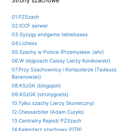
Strony szachowe
01.PZSzach
02.ICCF serwer
03.Syzygy endgame tablebases
04.Lichess
05.Szachy w Polsce (Przemysław Jahr)
06.W objęciach Caissy (Jerzy Konikowski)
07.Przy Szachownicy i Komputerze (Tadeusz
Baranowski)
08.KSzGK (blogspot)
09.KSzGK (stronygratis)
10.Tylko szachy (Jerzy Skonieczny)
12.Chessarbiter (Adam Curyło)
13.Centralny Rejestr PZSzach
14.Kalendarz szachowy (OTB)