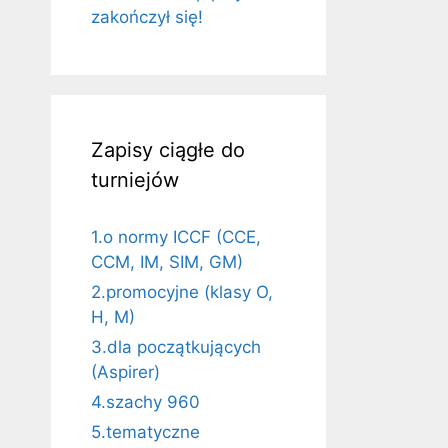
zakończył się!
Zapisy ciągłe do
turniejów
1.o normy ICCF (CCE,
CCM, IM, SIM, GM)
2.promocyjne (klasy O,
H, M)
3.dla początkujących
(Aspirer)
4.szachy 960
5.tematyczne