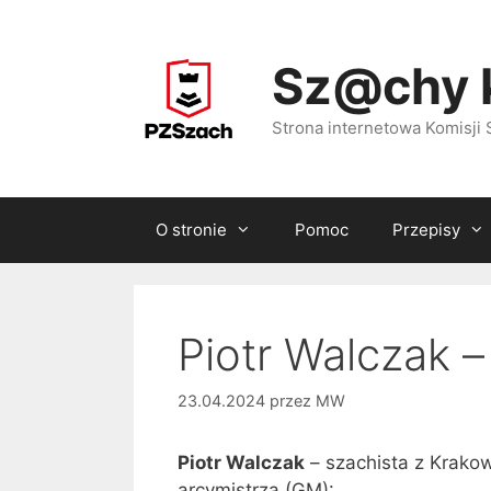
Przejdź
do
Sz@chy 
treści
Strona internetowa Komisj
O stronie
Pomoc
Przepisy
Piotr Walczak 
23.04.2024
przez
MW
Piotr Walczak
– szachista z Krako
arcymistrza (GM):