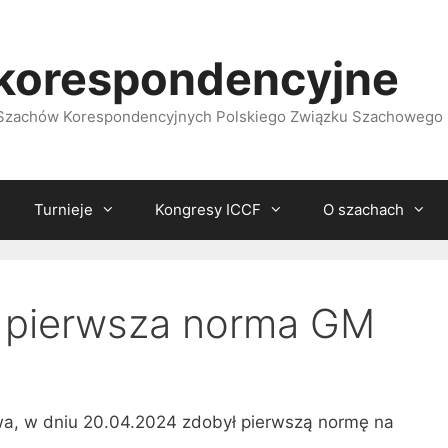
korespondencyjne
i Szachów Korespondencyjnych Polskiego Związku Szachowego
Turnieje
Kongresy ICCF
O szachach
– pierwsza norma GM
wa, w dniu 20.04.2024 zdobył pierwszą normę na