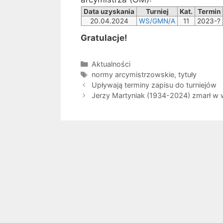
Data uzyskania
Turniej
Kat.
Termin
20.04.2024
WS/GMN/A
11
2023-?
Gratulacje!
Kategorie
Aktualności
Tagi
normy arcymistrzowskie
,
tytuły
Upływają terminy zapisu do turniejów
Jerzy Martyniak (1934-2024) zmarł w w