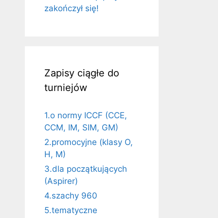
zakończył się!
Zapisy ciągłe do
turniejów
1.o normy ICCF (CCE,
CCM, IM, SIM, GM)
2.promocyjne (klasy O,
H, M)
3.dla początkujących
(Aspirer)
4.szachy 960
5.tematyczne