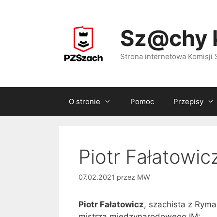
Przejdź
do
Sz@chy 
treści
Strona internetowa Komisj
O stronie
Pomoc
Przepisy
Piotr Fałatowic
07.02.2021
przez
MW
Piotr Fałatowicz
, szachista z Rym
mistrza międzynarodowego IM: