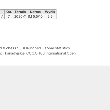
Kat.
Termin
Norma
Wynik
o A
7
2020-?
IM 5,5/10
5,5
d & chess 960) launched – some statistics
racji kanadyjskiej CCCA-100 International Open