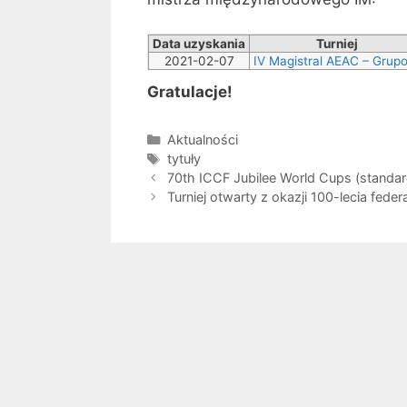
Data uzyskania
Turniej
2021-02-07
IV Magistral AEAC – Grup
Gratulacje!
Kategorie
Aktualności
Tagi
tytuły
70th ICCF Jubilee World Cups (standar
Turniej otwarty z okazji 100-lecia fede