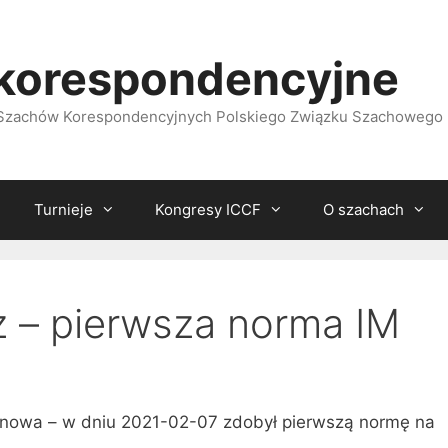
korespondencyjne
i Szachów Korespondencyjnych Polskiego Związku Szachowego
Turnieje
Kongresy ICCF
O szachach
z – pierwsza norma IM
anowa – w dniu 2021-02-07 zdobył pierwszą normę na