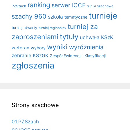
ranking
serwer ICCF
PZSzach
silniki szachowe
turnieje
szachy 960
szkoła
tematyczne
turniej za
turniej otwarty
turniej regionalny
zaproszeniami
tytuły
uchwała KSzK
wyniki
wyróżnienia
weteran
wybory
zebranie KSzGK
Zespół Ewidencji i Klasyfikacji
zgłoszenia
Strony szachowe
01.PZSzach