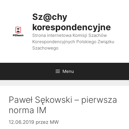
Przejdź
do
Sz@chy
treści
korespondencyjne
Strona internetowa Komisji Szachów
Korespondencyjnych Polskiego Związku
Szachowego
Menu
Paweł Sękowski – pierwsza
norma IM
12.06.2019
przez
MW