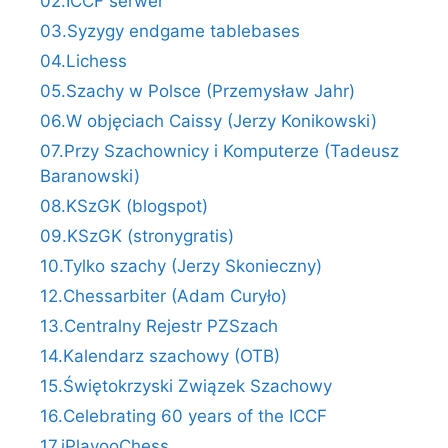
02.ICCF serwer
03.Syzygy endgame tablebases
04.Lichess
05.Szachy w Polsce (Przemysław Jahr)
06.W objęciach Caissy (Jerzy Konikowski)
07.Przy Szachownicy i Komputerze (Tadeusz
Baranowski)
08.KSzGK (blogspot)
09.KSzGK (stronygratis)
10.Tylko szachy (Jerzy Skonieczny)
12.Chessarbiter (Adam Curyło)
13.Centralny Rejestr PZSzach
14.Kalendarz szachowy (OTB)
15.Świętokrzyski Związek Szachowy
16.Celebrating 60 years of the ICCF
17.iPlayooChess