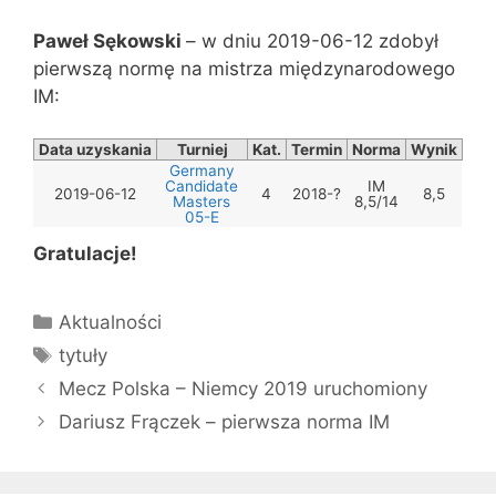
Paweł Sękowski
– w dniu 2019-06-12 zdobył
pierwszą normę na mistrza międzynarodowego
IM:
Data uzyskania
Turniej
Kat.
Termin
Norma
Wynik
Germany
Candidate
IM
2019-06-12
4
2018-?
8,5
Masters
8,5/14
05-E
Gratulacje!
Kategorie
Aktualności
Tagi
tytuły
Mecz Polska – Niemcy 2019 uruchomiony
Dariusz Frączek – pierwsza norma IM