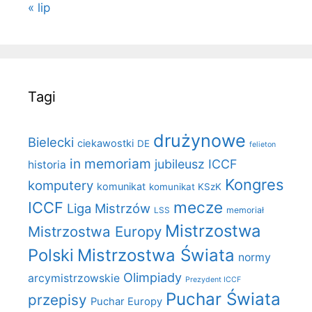
« lip
Tagi
drużynowe
Bielecki
ciekawostki
DE
felieton
in memoriam
jubileusz ICCF
historia
Kongres
komputery
komunikat
komunikat KSzK
mecze
ICCF
Liga Mistrzów
LSS
memoriał
Mistrzostwa
Mistrzostwa Europy
Polski
Mistrzostwa Świata
normy
Olimpiady
arcymistrzowskie
Prezydent ICCF
Puchar Świata
przepisy
Puchar Europy