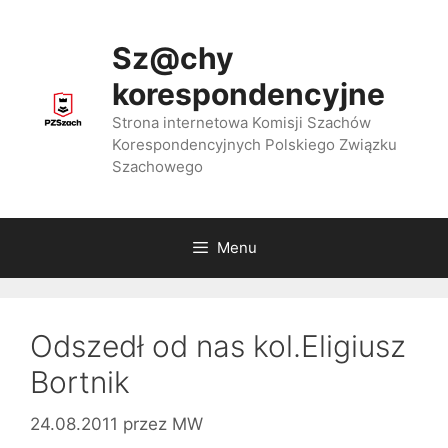
Przejdź
do
Sz@chy
treści
korespondencyjne
Strona internetowa Komisji Szachów
Korespondencyjnych Polskiego Związku
Szachowego
Menu
Odszedł od nas kol.Eligiusz
Bortnik
24.08.2011
przez
MW