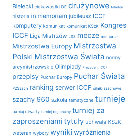
drużynowe
Bielecki
ciekawostki
DE
felieton
in memoriam
jubileusz ICCF
historia
Kongres
komputery
komunikat
komunikat KSzK
mecze
ICCF
Liga Mistrzów
LSS
memoriał
Mistrzostwa
Mistrzostwa Europy
Polski
Mistrzostwa Świata
normy
Olimpiady
arcymistrzowskie
Prezydent ICCF
Puchar Świata
przepisy
Puchar Europy
ranking
serwer ICCF
PZSzach
silniki szachowe
turnieje
szachy 960
szkoła
tematyczne
turniej za
turniej otwarty
turniej regionalny
zaproszeniami
tytuły
uchwała KSzK
wyniki
wyróżnienia
weteran
wybory