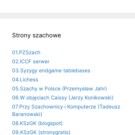
Strony szachowe
01.PZSzach
02.ICCF serwer
03.Syzygy endgame tablebases
04.Lichess
05.Szachy w Polsce (Przemysław Jahr)
06.W objęciach Caissy (Jerzy Konikowski)
07.Przy Szachownicy i Komputerze (Tadeusz
Baranowski)
08.KSzGK (blogspot)
09.KSzGK (stronygratis)