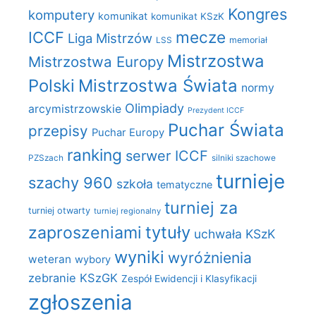
Kongres
komputery
komunikat
komunikat KSzK
mecze
ICCF
Liga Mistrzów
LSS
memoriał
Mistrzostwa
Mistrzostwa Europy
Polski
Mistrzostwa Świata
normy
Olimpiady
arcymistrzowskie
Prezydent ICCF
Puchar Świata
przepisy
Puchar Europy
ranking
serwer ICCF
PZSzach
silniki szachowe
turnieje
szachy 960
szkoła
tematyczne
turniej za
turniej otwarty
turniej regionalny
zaproszeniami
tytuły
uchwała KSzK
wyniki
wyróżnienia
weteran
wybory
zebranie KSzGK
Zespół Ewidencji i Klasyfikacji
zgłoszenia