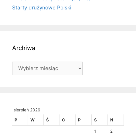
Starty drużynowe Polski
Archiwa
Archiwa
sierpień 2026
P
W
Ś
C
P
S
N
1
2