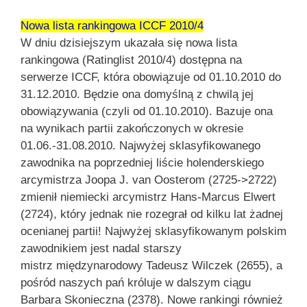
Nowa lista rankingowa ICCF 2010/4
W dniu dzisiejszym ukazała się nowa lista
rankingowa (Ratinglist 2010/4) dostępna na
serwerze ICCF, która obowiązuje od 01.10.2010 do
31.12.2010. Będzie ona domyślną z chwilą jej
obowiązywania (czyli od 01.10.2010). Bazuje ona
na wynikach partii zakończonych w okresie
01.06.-31.08.2010. Najwyżej sklasyfikowanego
zawodnika na poprzedniej liście holenderskiego
arcymistrza Joopa J. van Oosterom (2725->2722)
zmienił niemiecki arcymistrz Hans-Marcus Elwert
(2724), który jednak nie rozegrał od kilku lat żadnej
ocenianej partii! Najwyżej sklasyfikowanym polskim
zawodnikiem jest nadal starszy
mistrz międzynarodowy Tadeusz Wilczek (2655), a
pośród naszych pań króluje w dalszym ciągu
Barbara Skonieczna (2378). Nowe rankingi również