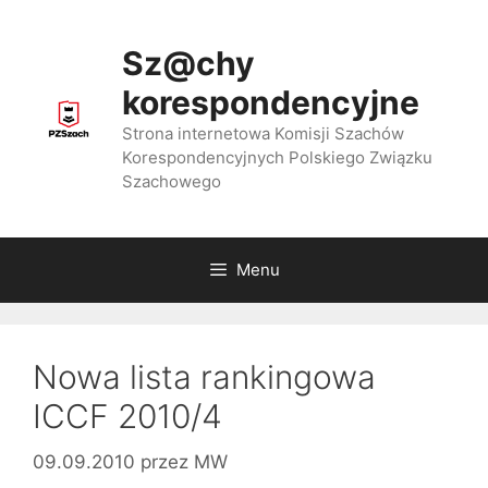
Przejdź
do
Sz@chy
treści
korespondencyjne
Strona internetowa Komisji Szachów
Korespondencyjnych Polskiego Związku
Szachowego
Menu
Nowa lista rankingowa
ICCF 2010/4
09.09.2010
przez
MW