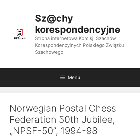
Przejdź
do
Sz@chy
treści
korespondencyjne
Strona internetowa Komisji Szachów
Korespondencyjnych Polskiego Związku
Szachowego
Menu
Norwegian Postal Chess
Federation 50th Jubilee,
„NPSF-50”, 1994-98