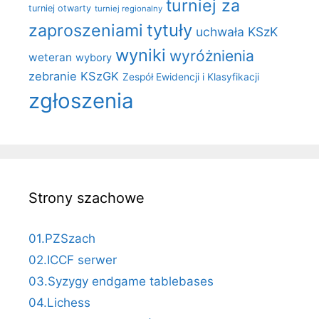
turniej za
turniej otwarty
turniej regionalny
zaproszeniami
tytuły
uchwała KSzK
wyniki
wyróżnienia
weteran
wybory
zebranie KSzGK
Zespół Ewidencji i Klasyfikacji
zgłoszenia
Strony szachowe
01.PZSzach
02.ICCF serwer
03.Syzygy endgame tablebases
04.Lichess