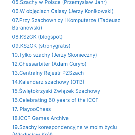
05.Szachy w Polsce (Przemysław Jahr)
06.W objęciach Caissy (Jerzy Konikowski)
07.Przy Szachownicy i Komputerze (Tadeusz
Baranowski)
08.KSzGK (blogspot)
09.KSzGK (stronygratis)
10.Tylko szachy (Jerzy Skonieczny)
12.Chessarbiter (Adam Curyło)
13.Centralny Rejestr PZSzach
14.Kalendarz szachowy (OTB)
15.Świętokrzyski Związek Szachowy
16.Celebrating 60 years of the ICCF
17.iPlayooChess
18.ICCF Games Archive
19.Szachy korespondencyjne w moim życiu
(Władysław Król)