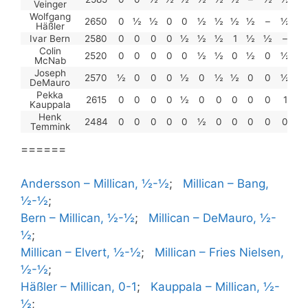
Veinger
Wolfgang
2650
0
½
½
0
0
½
½
½
½
–
½
1
Häßler
Ivar Bern
2580
0
0
0
0
½
½
½
1
½
½
–
½
Colin
2520
0
0
0
0
0
½
½
0
½
0
½
–
McNab
Joseph
2570
½
0
0
0
½
0
½
½
0
0
½
0
DeMauro
Pekka
2615
0
0
0
0
½
0
0
0
0
0
1
0
Kauppala
Henk
2484
0
0
0
0
0
½
0
0
0
0
0
½
Temmink
======
Andersson – Millican, ½-½
;
Millican – Bang,
½-½
;
Bern – Millican, ½-½
;
Millican – DeMauro, ½-
½
;
Millican – Elvert, ½-½
;
Millican – Fries Nielsen,
½-½
;
Häßler – Millican, 0-1
;
Kauppala – Millican, ½-
½
;