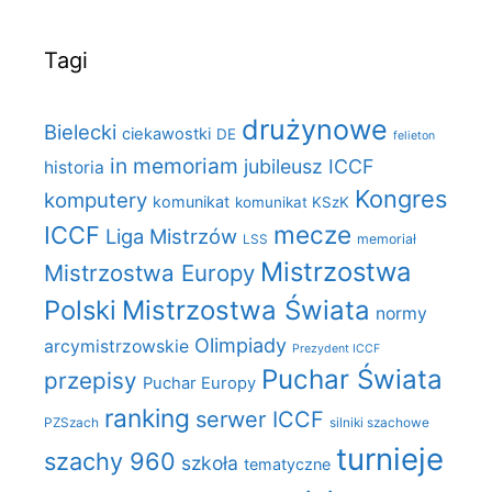
Tagi
drużynowe
Bielecki
ciekawostki
DE
felieton
in memoriam
jubileusz ICCF
historia
Kongres
komputery
komunikat
komunikat KSzK
mecze
ICCF
Liga Mistrzów
LSS
memoriał
Mistrzostwa
Mistrzostwa Europy
Polski
Mistrzostwa Świata
normy
Olimpiady
arcymistrzowskie
Prezydent ICCF
Puchar Świata
przepisy
Puchar Europy
ranking
serwer ICCF
PZSzach
silniki szachowe
turnieje
szachy 960
szkoła
tematyczne