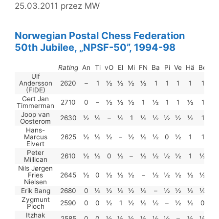
25.03.2011
przez
MW
Norwegian Postal Chess Federation
50th Jubilee, „NPSF-50”, 1994-98
Rating
An
Ti
vO
El
Mi
FN
Ba
Pi
Ve
Hä
Be
M
Ulf
Andersson
2620
–
1
½
½
½
½
1
1
1
1
1
1
(FIDE)
Gert Jan
2710
0
–
½
½
½
1
½
1
1
½
1
1
Timmerman
Joop van
2630
½
½
–
½
1
½
½
½
½
½
1
1
Oosterom
Hans-
Marcus
2625
½
½
½
–
½
½
½
0
½
1
1
1
Elvert
Peter
2610
½
½
0
½
–
½
½
½
½
1
½
1
Millican
Nils Jørgen
Fries
2645
½
0
½
½
½
–
½
½
½
½
½
½
Nielsen
Erik Bang
2680
0
½
½
½
½
½
–
½
½
½
½
½
Zygmunt
2590
0
0
½
1
½
½
½
–
½
½
0
1
Pioch
Itzhak
2585
0
0
½
½
½
½
½
½
–
½
½
½