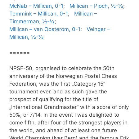
McNab – Millican, 0-1
;
Millican – Pioch, ½-½
;
Temmink – Millican, 0-1
;
Millican –
Timmerman, ½-½
;
Millican – van Oosterom, 0-1
;
Veinger –
Millican, ½-½
======
NPSF-50, organised to celebrate the 50th
anniversary of the Norwegian Postal Chess
Federation, was the first „Category 15”
tournament ever, and as such gave the
prospect of qualifying for the title of
„International Grandmaster” with a score of only
50%, or 7/14. In the event I was delighted to
come fifth, after four of the strongest players in
the world, and ahead of at least one future
World Champion (Ivar Bern) and the famous Erik