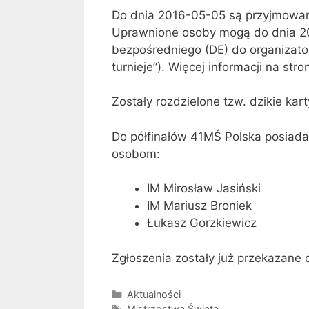
Do dnia 2016-05-05 są przyjmowan
Uprawnione osoby mogą do dnia 2
bezpośredniego (DE) do organizat
turnieje”). Więcej informacji na str
Zostały rozdzielone tzw. dzikie kar
Do półfinałów 41MŚ Polska posiada
osobom:
IM Mirosław Jasiński
IM Mariusz Broniek
Łukasz Gorzkiewicz
Zgłoszenia zostały już przekazane 
Kategorie
Aktualności
Tagi
Mistrzostwa Świata