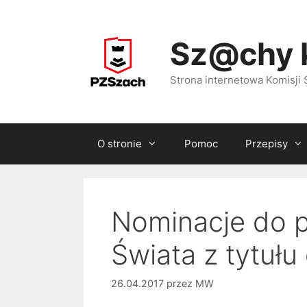
Przejdź
do
Sz@chy 
treści
Strona internetowa Komisj
O stronie
Pomoc
Przepisy
Nominacje do p
Świata z tytułu 
26.04.2017
przez
MW