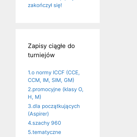
zakończył się!
Zapisy ciągłe do
turniejów
1.o normy ICCF (CCE,
CCM, IM, SIM, GM)
2.promocyjne (klasy O,
H, M)
3.dla początkujących
(Aspirer)
4.szachy 960
5.tematyczne