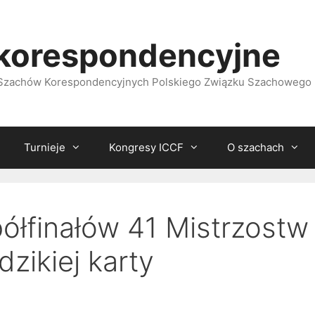
korespondencyjne
i Szachów Korespondencyjnych Polskiego Związku Szachowego
Turnieje
Kongresy ICCF
O szachach
ółfinałów 41 Mistrzostw
dzikiej karty