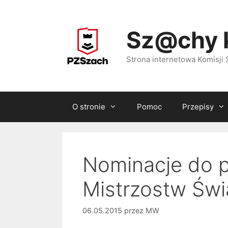
Przejdź
do
Sz@chy 
treści
Strona internetowa Komisj
O stronie
Pomoc
Przepisy
Nominacje do p
Mistrzostw Świa
06.05.2015
przez
MW