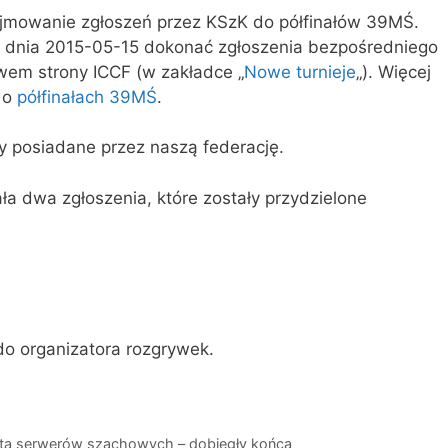
jmowanie zgłoszeń przez KSzK do półfinałów 39MŚ.
 dnia 2015-05-15 dokonać zgłoszenia bezpośredniego
twem strony ICCF (w zakładce „
Nowe turnieje
„). Więcej
m o
półfinałach 39MŚ
.
ty posiadane przez naszą federację.
a dwa zgłoszenia, które zostały przydzielone
do organizatora rozgrywek.
iata serwerów szachowych – dobiegły końca