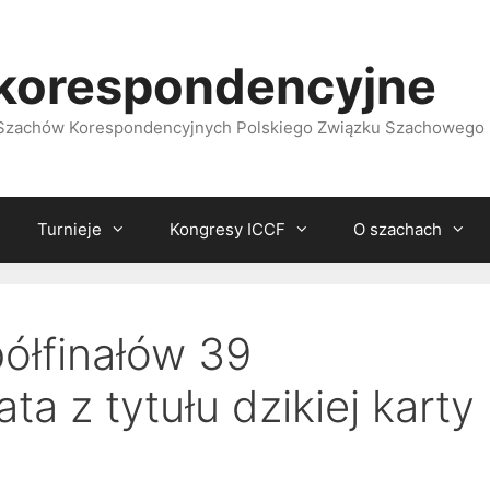
korespondencyjne
i Szachów Korespondencyjnych Polskiego Związku Szachowego
Turnieje
Kongresy ICCF
O szachach
ółfinałów 39
ta z tytułu dzikiej karty