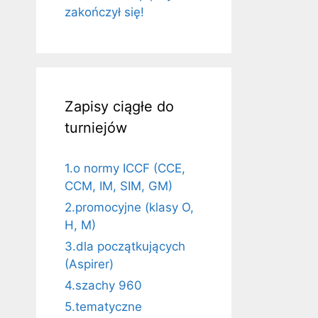
zakończył się!
Zapisy ciągłe do
turniejów
1.o normy ICCF (CCE,
CCM, IM, SIM, GM)
2.promocyjne (klasy O,
H, M)
3.dla początkujących
(Aspirer)
4.szachy 960
5.tematyczne