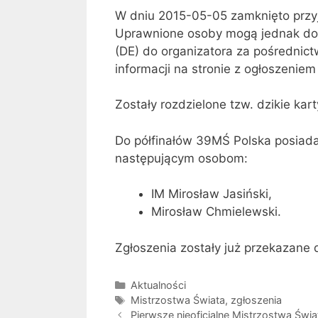
W dniu 2015-05-05 zamknięto przy
Uprawnione osoby mogą jednak do
(DE) do organizatora za pośrednic
informacji na stronie z ogłoszenie
Zostały rozdzielone tzw. dzikie kar
Do półfinałów 39MŚ Polska posiadał
następującym osobom:
IM Mirosław Jasiński,
Mirosław Chmielewski.
Zgłoszenia zostały już przekazane 
Kategorie
Aktualności
Tagi
Mistrzostwa Świata
,
zgłoszenia
Pierwsze nieoficjalne Mistrzostwa Św