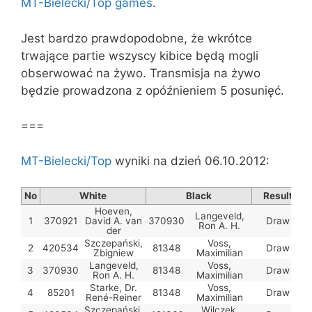
MT-Bielecki/Top games
.
Jest bardzo prawdopodobne, że wkrótce
trwające partie wszyscy kibice będą mogli
obserwować na żywo. Transmisja na żywo
będzie prowadzona z opóźnieniem 5 posunięć.
===
MT-Bielecki/Top
wyniki na dzień 06.10.2012:
No
White
Black
Result
R
Hoeven,
Langeveld,
1
370921
David A. van
370930
Draw
2
Ron A. H.
der
Szczepański,
Voss,
2
420534
81348
Draw
Zbigniew
Maximilian
Langeveld,
Voss,
3
370930
81348
Draw
Ron A. H.
Maximilian
Starke, Dr.
Voss,
4
85201
81348
Draw
René-Reiner
Maximilian
Szczepański,
Wilczek,