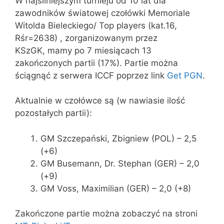
W najsilniejszym turnieju od 10 lat dla
zawodników światowej czołówki Memoriale
Witolda Bieleckiego/ Top players (kat.16,
Rśr=2638) , zorganizowanym przez
KSzGK, mamy po 7 miesiącach 13
zakończonych partii (17%). Partie można
ściągnąć z serwera ICCF poprzez link
Get PGN
.
Aktualnie w czołówce są (w nawiasie ilość
pozostałych partii):
GM Szczepański, Zbigniew (POL) – 2,5
(+6)
GM Busemann, Dr. Stephan (GER) – 2,0
(+9)
GM Voss, Maximilian (GER) – 2,0 (+8)
Zakończone partie można zobaczyć na stroni