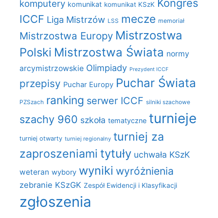
Kongres
komputery
komunikat
komunikat KSzK
mecze
ICCF
Liga Mistrzów
LSS
memoriał
Mistrzostwa
Mistrzostwa Europy
Polski
Mistrzostwa Świata
normy
Olimpiady
arcymistrzowskie
Prezydent ICCF
Puchar Świata
przepisy
Puchar Europy
ranking
serwer ICCF
PZSzach
silniki szachowe
turnieje
szachy 960
szkoła
tematyczne
turniej za
turniej otwarty
turniej regionalny
zaproszeniami
tytuły
uchwała KSzK
wyniki
wyróżnienia
weteran
wybory
zebranie KSzGK
Zespół Ewidencji i Klasyfikacji
zgłoszenia