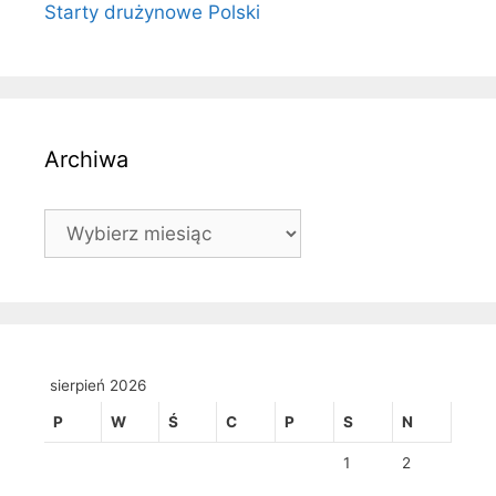
Starty drużynowe Polski
Archiwa
Archiwa
sierpień 2026
P
W
Ś
C
P
S
N
1
2