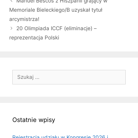
Manuel Bescós z Hiszpanii grający w
Memoriale Bieleckiego/B uzyskał tytuł
arcymistrza!
20 Olimpiada ICCF (eliminacje) –
reprezentacja Polski
Szukaj:
Ostatnie wpisy
Rejestracja udziału w Kongresie 2026 i