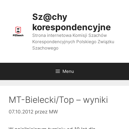
Przejdź
do
Sz@chy
treści
korespondencyjne
Strona internetowa Komisji Szachów
Korespondencyjnych Polskiego Związku
Szachowego
Menu
MT-Bielecki/Top – wyniki
07.10.2012
przez
MW