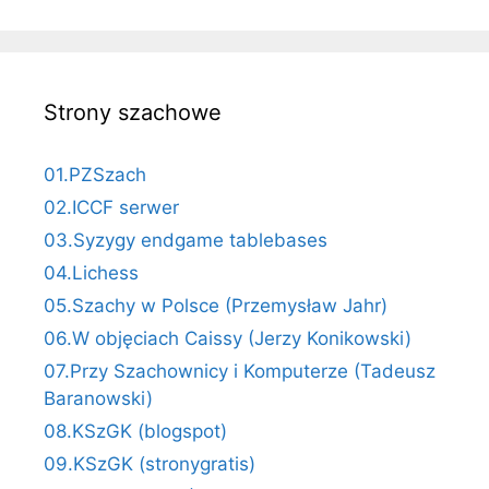
Strony szachowe
01.PZSzach
02.ICCF serwer
03.Syzygy endgame tablebases
04.Lichess
05.Szachy w Polsce (Przemysław Jahr)
06.W objęciach Caissy (Jerzy Konikowski)
07.Przy Szachownicy i Komputerze (Tadeusz
Baranowski)
08.KSzGK (blogspot)
09.KSzGK (stronygratis)