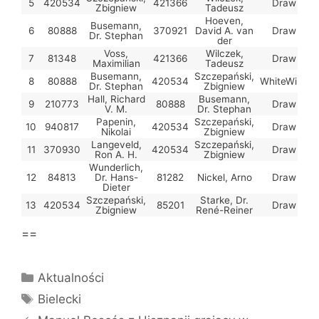
5
420534
421366
Draw
2
Zbigniew
Tadeusz
Hoeven,
Busemann,
6
80888
370921
David A. van
Draw
2
Dr. Stephan
der
Voss,
Wilczek,
7
81348
421366
Draw
2
Maximilian
Tadeusz
Busemann,
Szczepański,
8
80888
420534
WhiteWins
Dr. Stephan
Zbigniew
Hall, Richard
Busemann,
9
210773
80888
Draw
V. M.
Dr. Stephan
Papenin,
Szczepański,
10
940817
420534
Draw
2
Nikolai
Zbigniew
Langeveld,
Szczepański,
11
370930
420534
Draw
Ron A. H.
Zbigniew
Wunderlich,
12
84813
Dr. Hans-
81282
Nickel, Arno
Draw
Dieter
Szczepański,
Starke, Dr.
13
420534
85201
Draw
2
Zbigniew
René-Reiner
==
Kategorie
Aktualności
Tagi
Bielecki