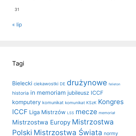
31
« lip
Tagi
drużynowe
Bielecki
ciekawostki
DE
felieton
in memoriam
jubileusz ICCF
historia
Kongres
komputery
komunikat
komunikat KSzK
mecze
ICCF
Liga Mistrzów
LSS
memoriał
Mistrzostwa
Mistrzostwa Europy
Polski
Mistrzostwa Świata
normy