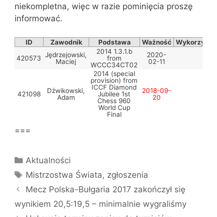
niekompletna, więc w razie pominięcia proszę
informować.
ID
Zawodnik
Podstawa
Ważność
Wykorzysta
2014 1.3.1.b
Jędrzejowski,
2020-
420573
from
Maciej
02-11
WCCC34CT02
2014 (special
provision) from
ICCF Diamond
Dźwikowski,
2018-09-
421098
Jubilee 1st
Adam
20
Chess 960
World Cup
Final
===
Kategorie
Aktualności
Tagi
Mistrzostwa Świata
,
zgłoszenia
Mecz Polska-Bułgaria 2017 zakończył się
wynikiem 20,5:19,5 – minimalnie wygraliśmy