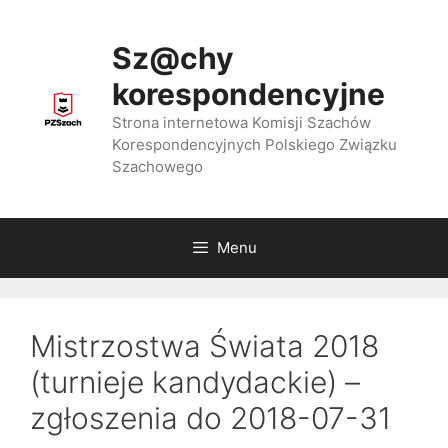
Przejdź
do
Sz@chy
treści
korespondencyjne
Strona internetowa Komisji Szachów
Korespondencyjnych Polskiego Związku
Szachowego
Menu
Mistrzostwa Świata 2018
(turnieje kandydackie) –
zgłoszenia do 2018-07-31