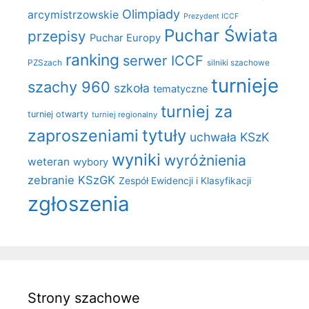
Olimpiady
arcymistrzowskie
Prezydent ICCF
Puchar Świata
przepisy
Puchar Europy
ranking
serwer ICCF
PZSzach
silniki szachowe
turnieje
szachy 960
szkoła
tematyczne
turniej za
turniej otwarty
turniej regionalny
zaproszeniami
tytuły
uchwała KSzK
wyniki
wyróżnienia
weteran
wybory
zebranie KSzGK
Zespół Ewidencji i Klasyfikacji
zgłoszenia
Strony szachowe