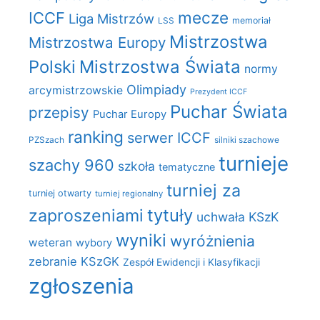
mecze
ICCF
Liga Mistrzów
LSS
memoriał
Mistrzostwa
Mistrzostwa Europy
Polski
Mistrzostwa Świata
normy
Olimpiady
arcymistrzowskie
Prezydent ICCF
Puchar Świata
przepisy
Puchar Europy
ranking
serwer ICCF
PZSzach
silniki szachowe
turnieje
szachy 960
szkoła
tematyczne
turniej za
turniej otwarty
turniej regionalny
zaproszeniami
tytuły
uchwała KSzK
wyniki
wyróżnienia
weteran
wybory
zebranie KSzGK
Zespół Ewidencji i Klasyfikacji
zgłoszenia