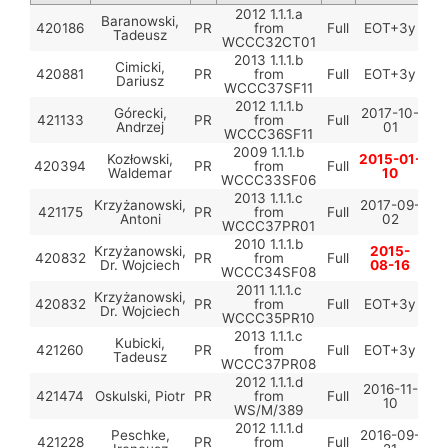
2012 1.1.1.a
Baranowski,
420186
PR
from
Full
EOT+3y
Tadeusz
WCCC32CT01
2013 1.1.1.b
Cimicki,
420881
PR
from
Full
EOT+3y
Dariusz
WCCC37SF11
2012 1.1.1.b
Górecki,
2017-10-
421133
PR
from
Full
Andrzej
01
WCCC36SF11
2009 1.1.1.b
Kozłowski,
2015-01-
420394
PR
from
Full
Waldemar
10
WCCC33SF06
2013 1.1.1.c
Krzyżanowski,
2017-09-
421175
PR
from
Full
Antoni
02
WCCC37PR01
2010 1.1.1.b
Krzyżanowski,
2015-
420832
PR
from
Full
Dr. Wojciech
08-16
WCCC34SF08
2011 1.1.1.c
Krzyżanowski,
420832
PR
from
Full
EOT+3y
Dr. Wojciech
WCCC35PR10
2013 1.1.1.c
Kubicki,
421260
PR
from
Full
EOT+3y
Tadeusz
WCCC37PR08
2012 1.1.1.d
2016-11-
421474
Oskulski, Piotr
PR
from
Full
10
WS/M/389
2012 1.1.1.d
Peschke,
2016-09-
421228
PR
from
Full