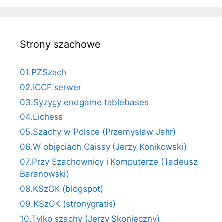
Strony szachowe
01.PZSzach
02.ICCF serwer
03.Syzygy endgame tablebases
04.Lichess
05.Szachy w Polsce (Przemysław Jahr)
06.W objęciach Caissy (Jerzy Konikowski)
07.Przy Szachownicy i Komputerze (Tadeusz
Baranowski)
08.KSzGK (blogspot)
09.KSzGK (stronygratis)
10.Tylko szachy (Jerzy Skonieczny)