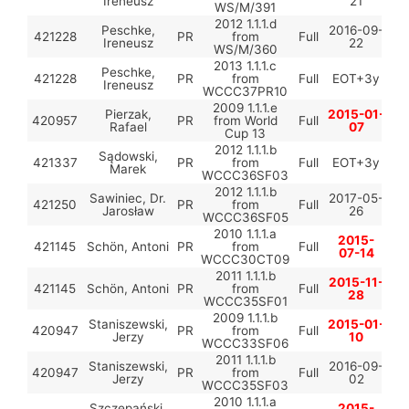
Ireneusz
21
WS/M/391
2012 1.1.1.d
Peschke,
2016-09-
421228
PR
from
Full
Ireneusz
22
WS/M/360
2013 1.1.1.c
Peschke,
421228
PR
from
Full
EOT+3y
Ireneusz
WCCC37PR10
2009 1.1.1.e
Pierzak,
2015-01-
420957
PR
from World
Full
Rafael
07
Cup 13
2012 1.1.1.b
Sądowski,
421337
PR
from
Full
EOT+3y
Marek
WCCC36SF03
2012 1.1.1.b
Sawiniec, Dr.
2017-05-
421250
PR
from
Full
Jarosław
26
WCCC36SF05
2010 1.1.1.a
2015-
421145
Schön, Antoni
PR
from
Full
07-14
WCCC30CT09
2011 1.1.1.b
2015-11-
421145
Schön, Antoni
PR
from
Full
28
WCCC35SF01
2009 1.1.1.b
Staniszewski,
2015-01-
420947
PR
from
Full
Jerzy
10
WCCC33SF06
2011 1.1.1.b
Staniszewski,
2016-09-
420947
PR
from
Full
Jerzy
02
WCCC35SF03
2010 1.1.1.a
Szczepański,
2015-