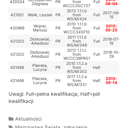
420534
PR
from
Full
Zbigniew
08-04
WCCC30CT07
2013 1.1.1.d
2017-06-
421501
Welik, Leszek
PR
from
Full
15
WS/M/424
2010 1.1.1.b
Wojnar,
2015-
420969
PR
from
Full
Mariusz
05-25
WCCC34SF10
2011 1.1.1.d
Złotkowski,
2016-07-
421202
PR
from
Full
Arkadiusz
16
WS/M/349
2012 1.1.1.c
Złotkowski,
2016-10-
421202
PR
from
Full
Arkadiusz
29
WCCC36PR01
2010 1.1.2.a
Pilarska,
421466
PR
from
Half
Lucyna
WS/M/302
2011 1.1.2.a
Pilarska,
2015-
421466
PR
from
Half
Lucyna
05-14
WS/M/331
Uwagi: Full=pełna kwalifikacja, Half=pół
kwalifikacji
Kategorie
Aktualności
Tagi
Mistrzostwa Świata
,
zgłoszenia