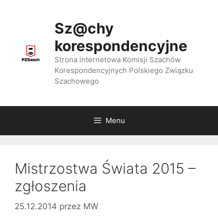
Przejdź
do
Sz@chy
treści
korespondencyjne
Strona internetowa Komisji Szachów
Korespondencyjnych Polskiego Związku
Szachowego
Menu
Mistrzostwa Świata 2015 –
zgłoszenia
25.12.2014
przez
MW