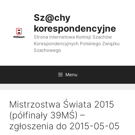
Przejdź
do
Sz@chy
treści
korespondencyjne
Strona internetowa Komisji Szachów
Korespondencyjnych Polskiego Związku
Szachowego
Menu
Mistrzostwa Świata 2015
(półfinały 39MŚ) –
zgłoszenia do 2015-05-05