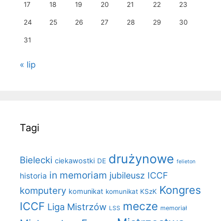
17
18
19
20
21
22
23
24
25
26
27
28
29
30
31
« lip
Tagi
drużynowe
Bielecki
ciekawostki
DE
felieton
in memoriam
jubileusz ICCF
historia
Kongres
komputery
komunikat
komunikat KSzK
mecze
ICCF
Liga Mistrzów
LSS
memoriał