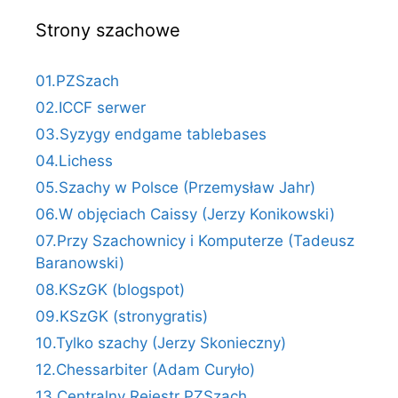
Strony szachowe
01.PZSzach
02.ICCF serwer
03.Syzygy endgame tablebases
04.Lichess
05.Szachy w Polsce (Przemysław Jahr)
06.W objęciach Caissy (Jerzy Konikowski)
07.Przy Szachownicy i Komputerze (Tadeusz
Baranowski)
08.KSzGK (blogspot)
09.KSzGK (stronygratis)
10.Tylko szachy (Jerzy Skonieczny)
12.Chessarbiter (Adam Curyło)
13.Centralny Rejestr PZSzach