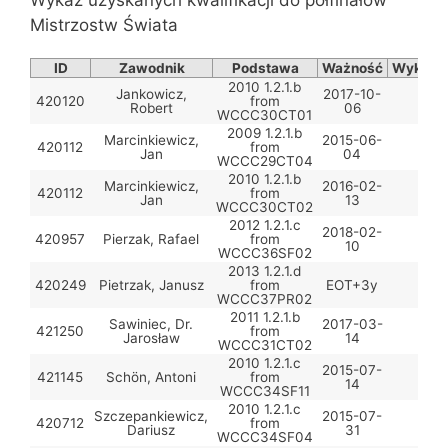
Mistrzostw Świata
ID
Zawodnik
Podstawa
Ważność
Wykorzy
2010 1.2.1.b
Jankowicz,
2017-10-
420120
from
Robert
06
WCCC30CT01
2009 1.2.1.b
Marcinkiewicz,
2015-06-
420112
from
Jan
04
WCCC29CT04
2010 1.2.1.b
Marcinkiewicz,
2016-02-
420112
from
Jan
13
WCCC30CT02
2012 1.2.1.c
2018-02-
420957
Pierzak, Rafael
from
10
WCCC36SF02
2013 1.2.1.d
420249
Pietrzak, Janusz
from
EOT+3y
WCCC37PR02
2011 1.2.1.b
Sawiniec, Dr.
2017-03-
421250
from
Jarosław
14
WCCC31CT02
2010 1.2.1.c
2015-07-
421145
Schön, Antoni
from
14
WCCC34SF11
2010 1.2.1.c
Szczepankiewicz,
2015-07-
420712
from
Dariusz
31
WCCC34SF04