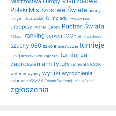
Mistrzostwa
Mistrzostwa Europy
Polski
Mistrzostwa Świata
normy
Olimpiady
arcymistrzowskie
Prezydent ICCF
Puchar Świata
przepisy
Puchar Europy
ranking
serwer ICCF
PZSzach
silniki szachowe
turnieje
szachy 960
szkoła
tematyczne
turniej za
turniej otwarty
turniej regionalny
zaproszeniami
tytuły
uchwała KSzK
wyniki
wyróżnienia
weteran
wybory
zebranie KSzGK
Zespół Ewidencji i Klasyfikacji
zgłoszenia