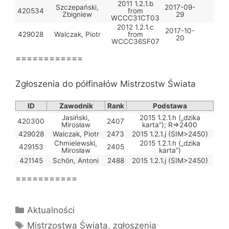
2011 1.2.1.b
Szczepański,
2017-09-
420534
from
Zbigniew
29
WCCC31CT03
2012 1.2.1.c
2017-10-
429028
Walczak, Piotr
from
20
WCCC36SF07
============
Zgłoszenia do półfinałów Mistrzostw Świata
ID
Zawodnik
Rank
Podstawa
Jasiński,
2015 1.2.1.h („dzika
420300
2407
Mirosław
karta”); R=>2400
429028
Walczak, Piotr
2473
2015 1.2.1.j (SIM>2450)
Chmielewski,
2015 1.2.1.h („dzika
429153
2405
Mirosław
karta”)
421145
Schön, Antoni
2488
2015 1.2.1.j (SIM>2450)
===========
Kategorie
Aktualności
Tagi
Mistrzostwa Świata
,
zgłoszenia