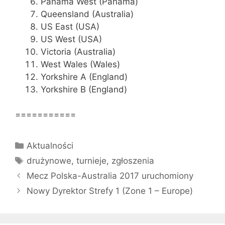
Panama West (Panama)
Queensland (Australia)
US East (USA)
US West (USA)
Victoria (Australia)
West Wales (Wales)
Yorkshire A (England)
Yorkshire B (England)
===========
Kategorie
Aktualności
Tagi
drużynowe
,
turnieje
,
zgłoszenia
Mecz Polska-Australia 2017 uruchomiony
Nowy Dyrektor Strefy 1 (Zone 1 – Europe)