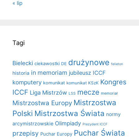
« lip
Tagi
drużynowe
Bielecki
ciekawostki
DE
felieton
in memoriam
jubileusz ICCF
historia
Kongres
komputery
komunikat
komunikat KSzK
mecze
ICCF
Liga Mistrzów
LSS
memoriał
Mistrzostwa
Mistrzostwa Europy
Polski
Mistrzostwa Świata
normy
Olimpiady
arcymistrzowskie
Prezydent ICCF
Puchar Świata
przepisy
Puchar Europy