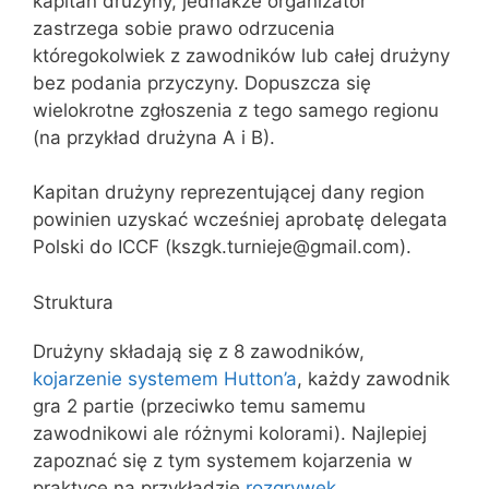
kapitan drużyny, jednakże organizator
zastrzega sobie prawo odrzucenia
któregokolwiek z zawodników lub całej drużyny
bez podania przyczyny. Dopuszcza się
wielokrotne zgłoszenia z tego samego regionu
(na przykład drużyna A i B).
Kapitan drużyny reprezentującej dany region
powinien uzyskać wcześniej aprobatę delegata
Polski do ICCF (kszgk.turnieje@gmail.com).
Struktura
Drużyny składają się z 8 zawodników,
kojarzenie systemem Hutton’a
, każdy zawodnik
gra 2 partie (przeciwko temu samemu
zawodnikowi ale różnymi kolorami). Najlepiej
zapoznać się z tym systemem kojarzenia w
praktyce na przykładzie
rozgrywek