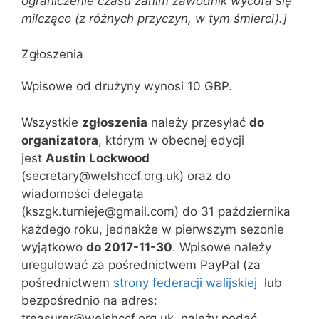
ograniczenie czasu zanim zawodnik wycofa się
milcząco (z różnych przyczyn, w tym śmierci).
]
Zgłoszenia
Wpisowe od drużyny wynosi 10 GBP.
Wszystkie
zgłoszenia
należy przesyłać
do
organizatora
, którym w obecnej edycji
jest
Austin Lockwood
(secretary@welshccf.org.uk) oraz do
wiadomości delegata
(kszgk.turnieje@gmail.com) do 31 października
każdego roku, jednakże w pierwszym sezonie
wyjątkowo
do 2017-11-30
. Wpisowe należy
uregulować za pośrednictwem PayPal (za
pośrednictwem
strony federacji walijskiej
lub
bezpośrednio na adres:
treasurer@welshccf.org.uk, należy podać