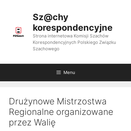
Przejdź
do
Sz@chy
treści
korespondencyjne
Strona internetowa Komisji Szachów
Korespondencyjnych Polskiego Związku
Szachowego
Menu
Drużynowe Mistrzostwa
Regionalne organizowane
przez Walię