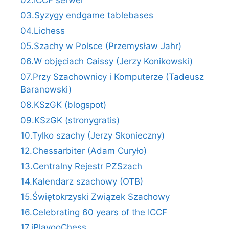
02.ICCF serwer
03.Syzygy endgame tablebases
04.Lichess
05.Szachy w Polsce (Przemysław Jahr)
06.W objęciach Caissy (Jerzy Konikowski)
07.Przy Szachownicy i Komputerze (Tadeusz
Baranowski)
08.KSzGK (blogspot)
09.KSzGK (stronygratis)
10.Tylko szachy (Jerzy Skonieczny)
12.Chessarbiter (Adam Curyło)
13.Centralny Rejestr PZSzach
14.Kalendarz szachowy (OTB)
15.Świętokrzyski Związek Szachowy
16.Celebrating 60 years of the ICCF
17.iPlayooChess