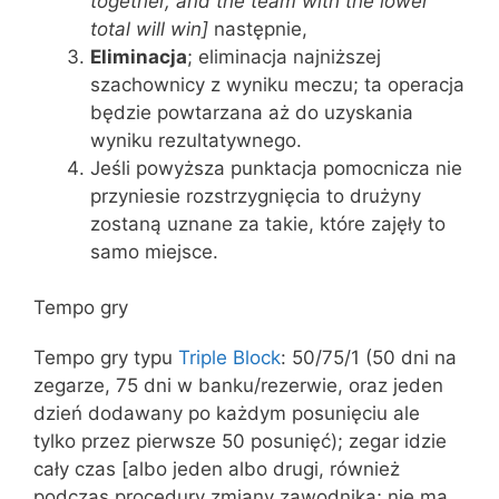
together, and the team with the lower
total will win]
następnie,
Eliminacja
; eliminacja najniższej
szachownicy z wyniku meczu; ta operacja
będzie powtarzana aż do uzyskania
wyniku rezultatywnego.
Jeśli powyższa punktacja pomocnicza nie
przyniesie rozstrzygnięcia to drużyny
zostaną uznane za takie, które zajęły to
samo miejsce.
Tempo gry
Tempo gry typu
Triple Block
: 50/75/1 (50 dni na
zegarze, 75 dni w banku/rezerwie, oraz jeden
dzień dodawany po każdym posunięciu ale
tylko przez pierwsze 50 posunięć); zegar idzie
cały czas [albo jeden albo drugi, również
podczas procedury zmiany zawodnika; nie ma