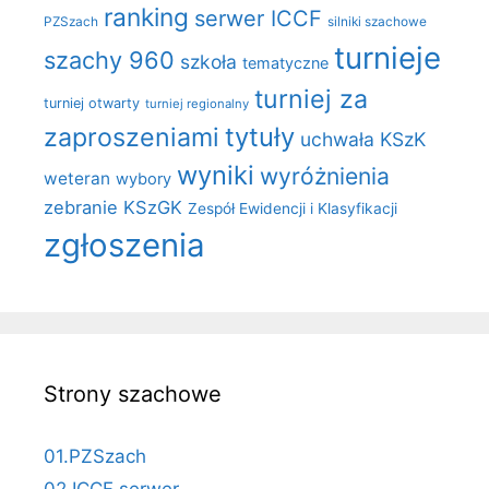
ranking
serwer ICCF
PZSzach
silniki szachowe
turnieje
szachy 960
szkoła
tematyczne
turniej za
turniej otwarty
turniej regionalny
zaproszeniami
tytuły
uchwała KSzK
wyniki
wyróżnienia
weteran
wybory
zebranie KSzGK
Zespół Ewidencji i Klasyfikacji
zgłoszenia
Strony szachowe
01.PZSzach