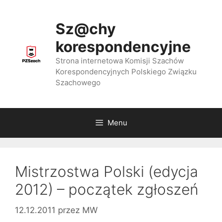
Przejdź
do
Sz@chy
treści
korespondencyjne
Strona internetowa Komisji Szachów
Korespondencyjnych Polskiego Związku
Szachowego
Menu
Mistrzostwa Polski (edycja
2012) – początek zgłoszeń
12.12.2011
przez
MW