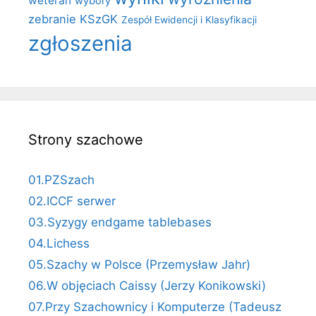
weteran
wybory
zebranie KSzGK
Zespół Ewidencji i Klasyfikacji
zgłoszenia
Strony szachowe
01.PZSzach
02.ICCF serwer
03.Syzygy endgame tablebases
04.Lichess
05.Szachy w Polsce (Przemysław Jahr)
06.W objęciach Caissy (Jerzy Konikowski)
07.Przy Szachownicy i Komputerze (Tadeusz