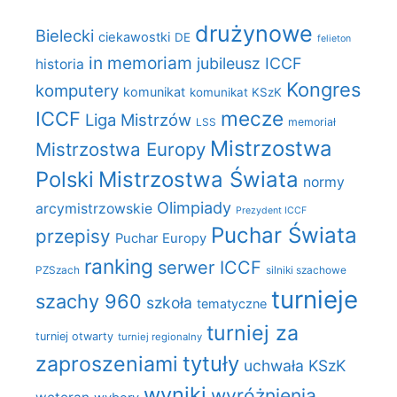
drużynowe
Bielecki
ciekawostki
DE
felieton
in memoriam
jubileusz ICCF
historia
Kongres
komputery
komunikat
komunikat KSzK
mecze
ICCF
Liga Mistrzów
LSS
memoriał
Mistrzostwa
Mistrzostwa Europy
Polski
Mistrzostwa Świata
normy
Olimpiady
arcymistrzowskie
Prezydent ICCF
Puchar Świata
przepisy
Puchar Europy
ranking
serwer ICCF
PZSzach
silniki szachowe
turnieje
szachy 960
szkoła
tematyczne
turniej za
turniej otwarty
turniej regionalny
zaproszeniami
tytuły
uchwała KSzK
wyniki
wyróżnienia